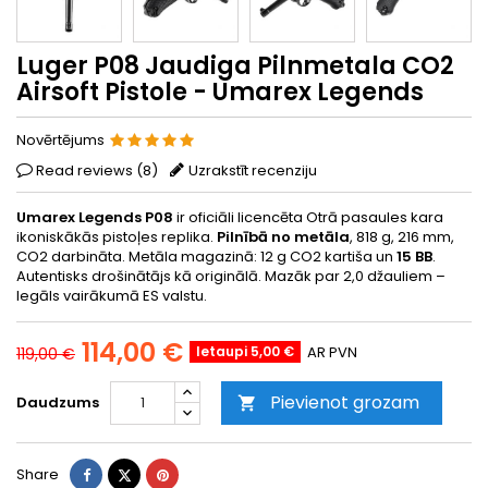
Luger P08 Jaudiga Pilnmetala CO2
Airsoft Pistole - Umarex Legends
Novērtējums
Read reviews (
8
)
Uzrakstīt recenziju
Umarex Legends P08
ir oficiāli licencēta Otrā pasaules kara
ikoniskākās pistoļes replika.
Pilnībā no metāla
, 818 g, 216 mm,
CO2 darbināta. Metāla magazinā: 12 g CO2 kartiša un
15 BB
.
Autentisks drošinātājs kā originālā. Mazāk par 2,0 džauliem –
legāls vairākumā ES valstu.
114,00 €
Ietaupi 5,00 €
AR PVN
119,00 €
Pievienot grozam
Daudzums

Share
Tweet
Pinterest
Share