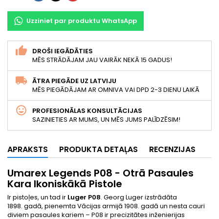
Uzziniet par produktu WhatsApp
DROŠI IEGĀDĀTIES
MĒS STRĀDĀJAM JAU VAIRĀK NEKĀ 15 GADUS!
ĀTRA PIEGĀDE UZ LATVIJU
MĒS PIEGĀDĀJAM AR OMNIVA VAI DPD 2-3 DIENU LAIKĀ
PROFESIONĀLAS KONSULTĀCIJAS
SAZINIETIES AR MUMS, UN MĒS JUMS PALĪDZĒSIM!
APRAKSTS
PRODUKTA DETAĻAS
RECENZIJAS
Umarex Legends P08 - Otrā Pasaules
Kara Ikoniskākā Pistole
Ir pistoļes, un tad ir
Luger P08
. Georg Luger izstrādāta
1898. gadā, pienemta Vācijas armijā 1908. gadā un nesta cauri
diviem pasaules kariem – P08 ir precizitātes inženierijas