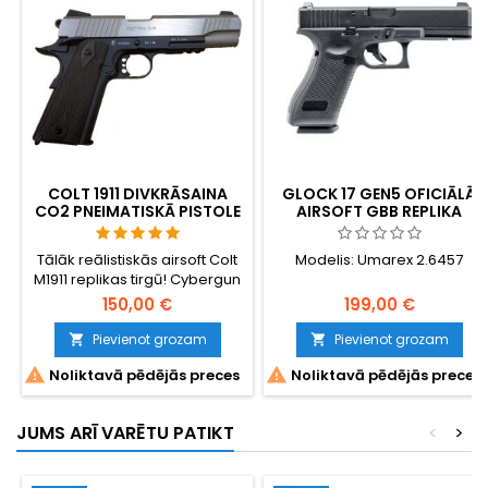
nopietniem...
COLT 1911 DIVKRĀSAINA
GLOCK 17 GEN5 OFICIĀLĀ
CO2 PNEIMATISKĀ PISTOLE
AIRSOFT GBB REPLIKA
AR SLIEDI
Tālāk reālistiskās airsoft Colt
Modelis: Umarex 2.6457
M1911 replikas tirgū! Cybergun
180531.
150,00 €
199,00 €
Pievienot grozam
Pievienot grozam




Noliktavā pēdējās preces
Noliktavā pēdējās preces
JUMS ARĪ VARĒTU PATIKT
<
>