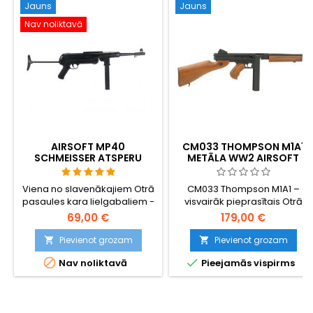
Jauns
Jauns
Nav noliktavā
AIRSOFT MP40
CM033 THOMPSON M1A1
SCHMEISSER ATSPERU
METĀLA WW2 AIRSOFT
LOŽMETĒJS
AUTOMĀTS
Viena no slavenākajiem Otrā
CM033 Thompson M1A1 –
pasaules kara lielgabaliem -
visvairāk pieprasītais Otrā
MP40 Schmeisser - replika 1:1.
pasaules kara airsoft
69,00 €
179,00 €
Izgatavots no plastmasas.
automāts Eiropā. Pilnībā
metāla korpuss un stobrs,
Pievienot grozam
Pievienot grozam


mākslīgā koka polimēra kāts,


Nav noliktavā
Pieejamās vispirms
6. versijas pārnesumkārba ar
tērauda zobratiem, 360 FPS /
109 m/s, 420 šāviņu hi-cap
metāla magazīns,