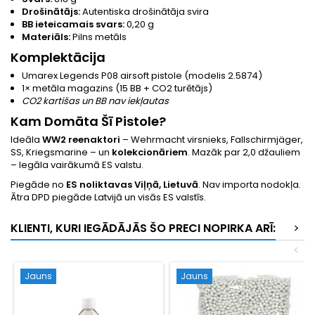
Drošinātājs:
Autentiska drošinātāja svira
BB ieteicamais svars:
0,20 g
Materiāls:
Pilns metāls
Komplektācija
Umarex Legends P08 airsoft pistole (modelis 2.5874)
1× metāla magazins (15 BB + CO2 turētājs)
CO2 kartišas un BB nav iekļautas
Kam Domāta Šī Pistole?
Ideāla
WW2 reenaktori
– Wehrmacht virsnieks, Fallschirmjäger,
SS, Kriegsmarine – un
kolekcionāriem
. Mazāk par 2,0 džauliem
– legāla vairākumā ES valstu.
Piegāde no
ES noliktavas Viļņā, Lietuvā
. Nav importa nodokļa.
Ātra DPD piegāde Latvijā un visās ES valstīs.
KLIENTI, KURI IEGĀDĀJĀS ŠO PRECI NOPIRKA ARĪ:
>
<
Jauns
Jauns