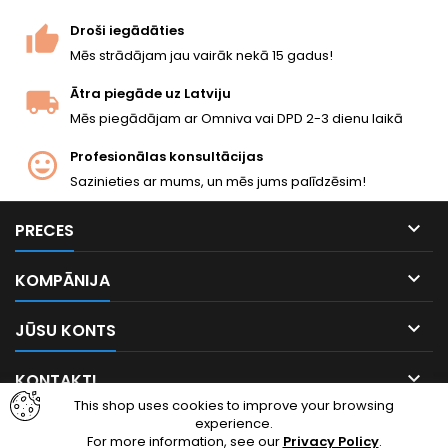
pusautomātisks un
pilnautomātisks. Baterija
Droši iegādāties
(1600 mAh) un lādētājs
Mēs strādājam jau vairāk nekā 15 gadus!
iekļauts. Redzams filmās
„Glābjot...
Ātra piegāde uz Latviju
Mēs piegādājam ar Omniva vai DPD 2-3 dienu laikā
Profesionālas konsultācijas
Sazinieties ar mums, un mēs jums palīdzēsim!

PRECES

KOMPĀNIJA

JŪSU KONTS

KONTAKTI
This shop uses cookies to improve your browsing
experience.
Facebook
Instagram
For more information, see our
Privacy Policy
.