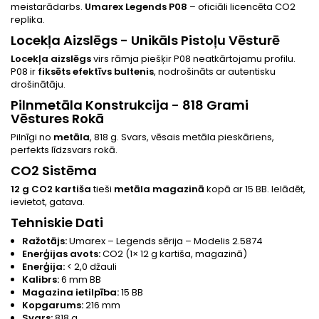
meistarādarbs.
Umarex Legends P08
– oficiāli licencēta CO2
replika.
Locekļa Aizslēgs - Unikāls Pistoļu Vēsturē
Locekļa aizslēgs
virs rāmja piešķir P08 neatkārtojamu profilu.
P08 ir
fiksēts efektīvs bultenis
, nodrošināts ar autentisku
drošinātāju.
Pilnmetāla Konstrukcija - 818 Grami
Vēstures Rokā
Pilnīgi no
metāla
, 818 g. Svars, vēsais metāla pieskāriens,
perfekts līdzsvars rokā.
CO2 Sistēma
12 g CO2 kartiša
tieši
metāla magazinā
kopā ar 15 BB. Ielādēt,
ievietot, gatava.
Tehniskie Dati
Ražotājs:
Umarex – Legends sērija – Modelis 2.5874
Enerģijas avots:
CO2 (1× 12 g kartiša, magazinā)
Enerģija:
< 2,0 džauli
Kalibrs:
6 mm BB
Magazina ietilpība:
15 BB
Kopgarums:
216 mm
Svars:
818 g