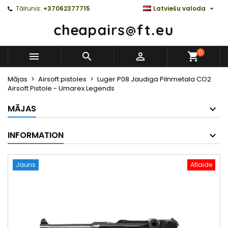

Tālrunis:
+37062377715
Latviešu valoda
0



Mājas
Airsoft pistoles
Luger P08 Jaudiga Pilnmetala CO2
Airsoft Pistole - Umarex Legends
MĀJAS
INFORMATION
Jauns
Atlaide