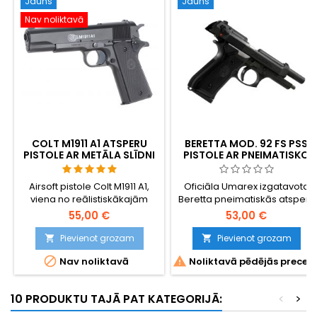
Jauns
Jauns
Nav noliktavā
COLT M1911 A1 ATSPERU
BERETTA MOD. 92 FS PSS
PISTOLE AR METĀLA SLĪDNI
PISTOLE AR PNEIMATISKO
ATSPERU PISTOLI
Airsoft pistole Colt M1911 A1,
Oficiāla Umarex izgatavota
viena no reālistiskākajām
Beretta pneimatiskās atsperu
atsperu replikām - jaudīga,
pistoles replika
55,00 €
53,00 €
precīza, patīkama turēšanai
un viegli lietojama. BAXS
Pievienot grozam
Pievienot grozam


šaušanas sistēma liek BB


Nav noliktavā
Noliktavā pēdējās preces
lidojuma laikā griezties, tāpēc
tiek panākta labāka
precizitāte un darbības
10 PRODUKTU TAJĀ PAT KATEGORIJĀ:
<
>
rādiuss.