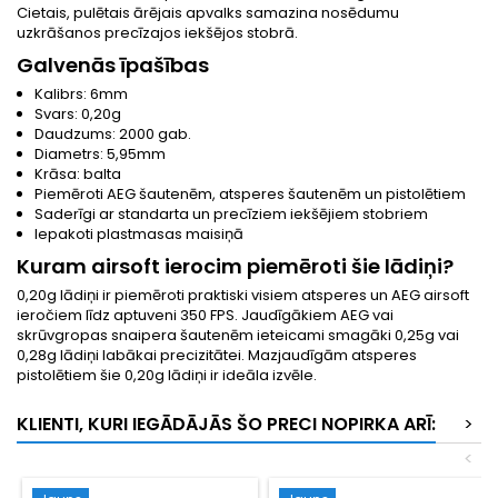
Cietais, pulētais ārējais apvalks samazina nosēdumu
uzkrāšanos precīzajos iekšējos stobrā.
Galvenās īpašības
Kalibrs: 6mm
Svars: 0,20g
Daudzums: 2000 gab.
Diametrs: 5,95mm
Krāsa: balta
Piemēroti AEG šautenēm, atsperes šautenēm un pistolētiem
Saderīgi ar standarta un precīziem iekšējiem stobriem
Iepakoti plastmasas maisiņā
Kuram airsoft ierocim piemēroti šie lādiņi?
0,20g lādiņi ir piemēroti praktiski visiem atsperes un AEG airsoft
ieročiem līdz aptuveni 350 FPS. Jaudīgākiem AEG vai
skrūvgropas snaipera šautenēm ieteicami smagāki 0,25g vai
0,28g lādiņi labākai precizitātei. Mazjaudīgām atsperes
pistolētiem šie 0,20g lādiņi ir ideāla izvēle.
KLIENTI, KURI IEGĀDĀJĀS ŠO PRECI NOPIRKA ARĪ:
>
<