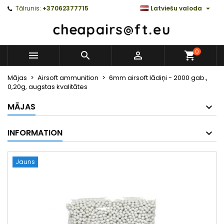

Tālrunis:
+37062377715
Latviešu valoda
0



Mājas
Airsoft ammunition
6mm airsoft lādiņi - 2000 gab.,
0,20g, augstas kvalitātes
MĀJAS
INFORMATION
Jauns