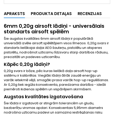
APRAKSTS
PRODUKTA DETAĻAS
RECENZIJAS
6mm 0,20g airsoft lādiņi - universālais
standarts airsoft spēlēm
Šie augstas kvalitātes 6mm airsoft lādiņi ir populārākā
universālā izvēle airsoft spēlētājiem visos līmeņos. 0,20g svars ir
standarts lielākajai daļai AEG šauteņu, pistolētu un atsperes
pistolētu, nodrošinot uzticamu līdzsvaru starp darbības rādiusu,
precizitāti un padeves uzticamību.
Kāpēc 0,20g lādiņi?
0,20g svars ir bāze, pēc kuras lielākā daļa airsoft hop-up
sistēmu ir kalibrētas. Vieglāki lādiņi ātrāk zaudē enerģiju un
vairāk ietekmē vējš; smagāki prasa vairāk hop-up regulēšanas.
Ar 0,20g tiek iegūta konsekventa, paredzama darbība - ideāli
piemēroti ikdienas spēlēm un vispārējiem skirmišiem.
Augstas kvalitātes izgatavošana
Šie lādiņi ir izgatavoti ar stingrām tolerancēm un gludu,
bezberlīņu virsmas apdari. Konsekventais 5,95mm diametrs
nodrošina uzticamu padevi un samazina iestrēgšanas risku.