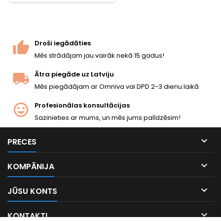
magazīniem. Garantija pret
aizķeršanos, precīza
šaušana.
Droši iegādāties
Mēs strādājam jau vairāk nekā 15 gadus!
Ātra piegāde uz Latviju
Mēs piegādājam ar Omniva vai DPD 2-3 dienu laikā
Profesionālas konsultācijas
Sazinieties ar mums, un mēs jums palīdzēsim!

PRECES

KOMPĀNIJA

JŪSU KONTS

KONTAKTI