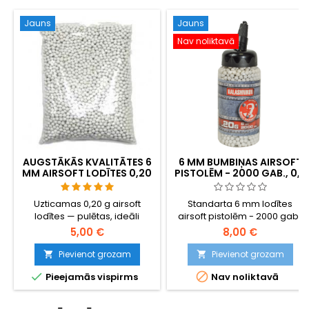
Jauns
Jauns
Nav noliktavā
AUGSTĀKĀS KVALITĀTES 6
6 MM BUMBIŅAS AIRSOFT
MM AIRSOFT LODĪTES 0,20
PISTOLĒM - 2000 GAB., 0,2
G – 1000 GAB.,
G PUDELĪTĒ AR ĀTRU
NEAIZĶERAS, PRECĪZA
UZPILDI
Uzticamas 0,20 g airsoft
Standarta 6 mm lodītes
ŠAUŠANA
lodītes — pulētas, ideāli
airsoft pistolēm - 2000 gab.,
apaļas, droša padeve caur
0,20 g, augstas kvalitātes.
5,00 €
8,00 €
jebkuru hop-up sistēmu. 1000
Betoniņā, kas palīdz ļoti viegli
lodītes lielas ietilpības
ielādēt lodītes.
Pievienot grozam
Pievienot grozam


magazīniem, gāzes


Pieejamās vispirms
Nav noliktavā
granātām un standarta
magazīniem. Garantija pret
aizķeršanos, precīza