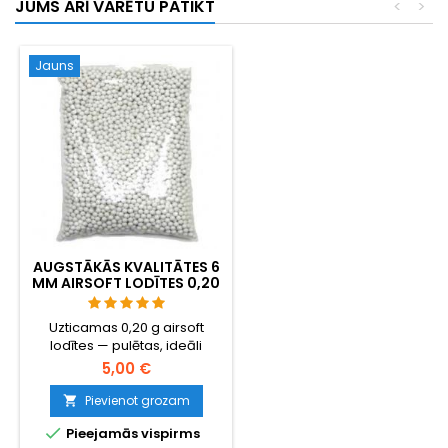
JUMS ARĪ VARĒTU PATIKT
<
>
šaušana.
Jauns
AUGSTĀKĀS KVALITĀTES 6
MM AIRSOFT LODĪTES 0,20
G – 1000 GAB.,
NEAIZĶERAS, PRECĪZA
Uzticamas 0,20 g airsoft
ŠAUŠANA
lodītes — pulētas, ideāli
apaļas, droša padeve caur
5,00 €
jebkuru hop-up sistēmu. 1000
lodītes lielas ietilpības
Pievienot grozam

magazīniem, gāzes

Pieejamās vispirms
granātām un standarta