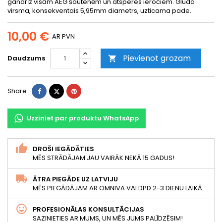
gandrīz visām AEG šautenēm un atsperes ieročiem. Gluda
virsma, konsekventais 5,95mm diametrs, uzticama pade.
10,00 €
AR PVN
Pievienot grozam
Daudzums

Share
Tweet
Pinterest
Share
Uzziniet par produktu WhatsApp
DROŠI IEGĀDĀTIES
MĒS STRĀDĀJAM JAU VAIRĀK NEKĀ 15 GADUS!
ĀTRA PIEGĀDE UZ LATVIJU
MĒS PIEGĀDĀJAM AR OMNIVA VAI DPD 2-3 DIENU LAIKĀ
PROFESIONĀLAS KONSULTĀCIJAS
SAZINIETIES AR MUMS, UN MĒS JUMS PALĪDZĒSIM!