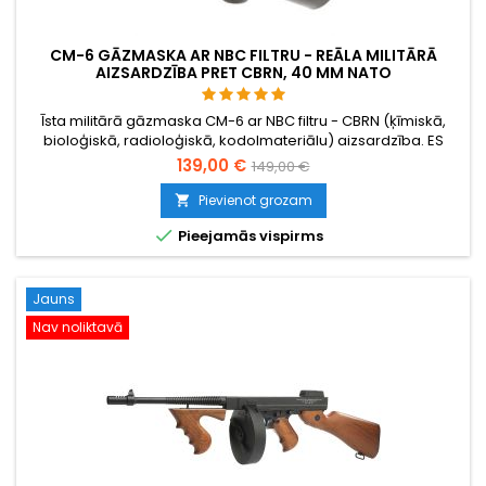
CM-6 GĀZMASKA AR NBC FILTRU - REĀLA MILITĀRĀ
AIZSARDZĪBA PRET CBRN, 40 MM NATO
Īsta militārā gāzmaska CM-6 ar NBC filtru - CBRN (ķīmiskā,
bioloģiskā, radioloģiskā, kodolmateriālu) aizsardzība. ES
ražota, 40 mm NATO (STANAG 4155) filtra pieslēgvieta,
139,00 €
149,00 €
panorāmas polikarbonāta vizieris, runājoša diafragma, ar
diviem filtriem. Ideāli piemērots airsoft un kaujinieku sejas
Pievienot grozam

aizsardzībai vai kā nopietns izdzīvošanas ekipējums.

Pieejamās vispirms
Jauns
Nav noliktavā