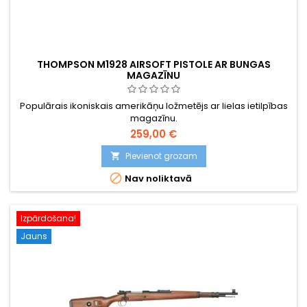
THOMPSON M1928 AIRSOFT PISTOLE AR BUNGAS
MAGAZĪNU
Populārais ikoniskais amerikāņu ložmetējs ar lielas ietilpības
magazīnu.
259,00 €
Pievienot grozam


Nav noliktavā
Izpārdošana!
Jauns