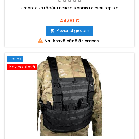
Umarex izstrādāta neliela ikoniska airsoft replika
44,00 €
Pievienot grozam


Noliktavā pēdējās preces
Jauns
Nav noliktavā