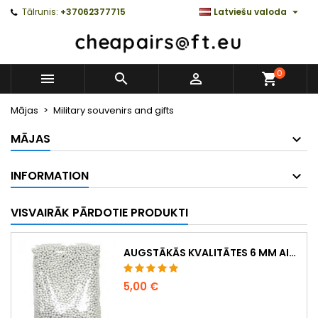

Tālrunis:
+37062377715
Latviešu valoda
0



Mājas
Military souvenirs and gifts
MĀJAS
INFORMATION
VISVAIRĀK PĀRDOTIE PRODUKTI
AUGSTĀKĀS KVALITĀTES 6 MM AIRSOFT LODĪTES 0,20 G – 1000 GAB., NEAIZĶERAS, PRECĪZA ŠAUŠANA
5,00 €