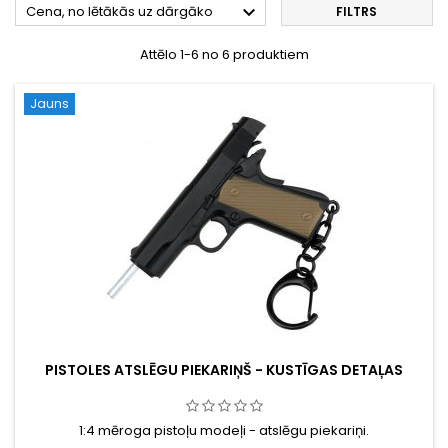

Cena, no lētākās uz dārgāko
FILTRS
Attēlo 1-6 no 6 produktiem
Jauns
PISTOLES ATSLĒGU PIEKARIŅŠ - KUSTĪGAS DETAĻAS
1:4 mēroga pistoļu modeļi - atslēgu piekariņi.