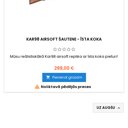
KAR98 AIRSOFT ŠAUTENE - ĪSTA KOKA
Mūsu reālistiskākā Kar98 airsoft replika ar īsta koka pieturi!
299,00 €
Pievienot grozam


Noliktavā pēdējās preces
UZ AUGŠU
