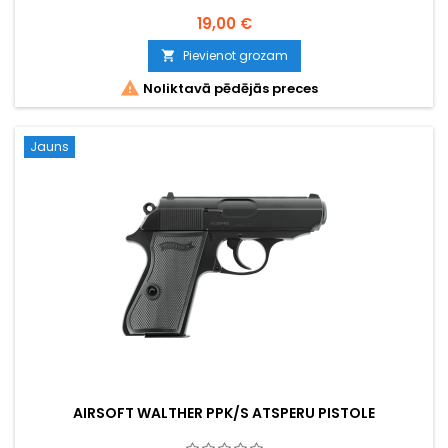
19,00 €
Pievienot grozam


Noliktavā pēdējās preces
Jauns
AIRSOFT WALTHER PPK/S ATSPERU PISTOLE