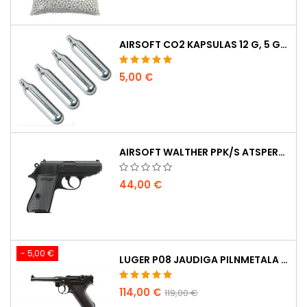
AIRSOFT CO2 KAPSULAS 12 G, 5 GAB. IEPAKOJUMĀ – RAŽOTAS UNGĀRIJĀ, ES, AUGSTĀKĀ KVALITĀTE
5,00 €
AIRSOFT WALTHER PPK/S ATSPERU PISTOLE
44,00 €
- 5,00 €
LUGER P08 JAUDIGA PILNMETALA CO2 AIRSOFT PISTOLE - UMAREX LEGENDS
114,00 €
119,00 €