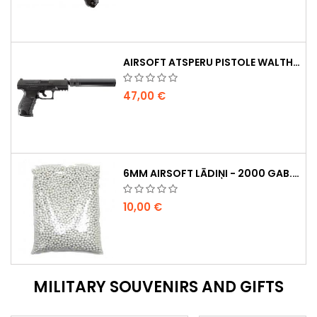
AIRSOFT ATSPERU PISTOLE WALTHER PPQ NAVY AR KLUSINĀTĀJU
47,00 €
6MM AIRSOFT LĀDIŅI - 2000 GAB., 0,20G, AUGSTAS KVALITĀTES
10,00 €
MILITARY SOUVENIRS AND GIFTS