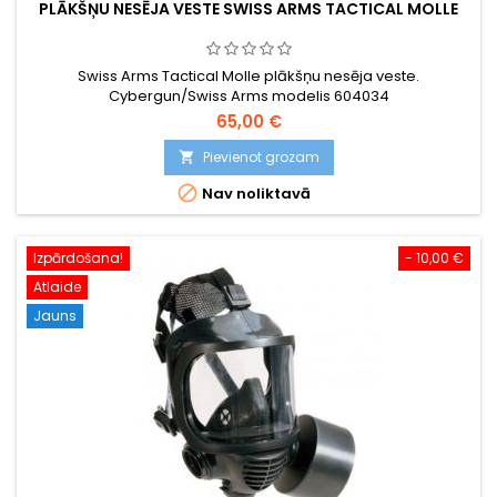
PLĀKŠŅU NESĒJA VESTE SWISS ARMS TACTICAL MOLLE
Swiss Arms Tactical Molle plākšņu nesēja veste.
Cybergun/Swiss Arms modelis 604034
65,00 €
Pievienot grozam


Nav noliktavā
Izpārdošana!
- 10,00 €
Atlaide
Jauns