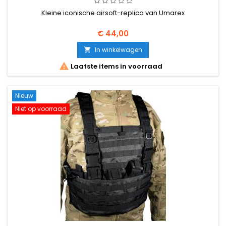
Kleine iconische airsoft-replica van Umarex
€ 44,00
In winkelwagen


Laatste items in voorraad
Nieuw
Niet op voorraad