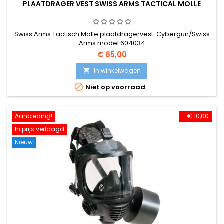
PLAATDRAGER VEST SWISS ARMS TACTICAL MOLLE
Swiss Arms Tactisch Molle plaatdragervest. Cybergun/Swiss
Arms model 604034
€ 65,00
In winkelwagen


Niet op voorraad
Aanbieding!
- € 10,00
In prijs verlaagd
Nieuw