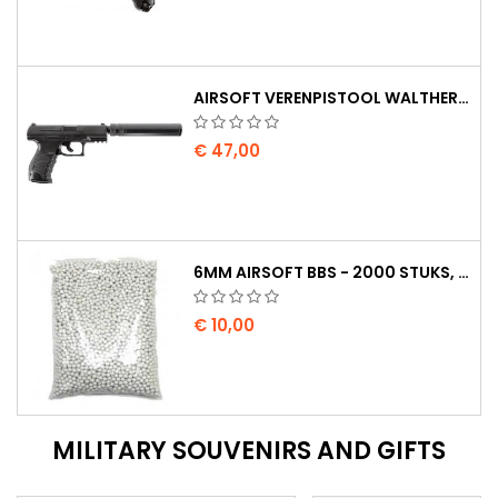
AIRSOFT VERENPISTOOL WALTHER PPQ NAVY MET GELUIDDEMPER
€ 47,00
6MM AIRSOFT BBS - 2000 STUKS, 0,20G, HOGE KWALITEIT
€ 10,00
MILITARY SOUVENIRS AND GIFTS