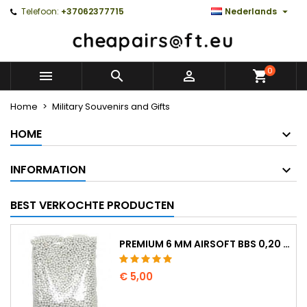

Telefoon:
+37062377715
Nederlands
0



Home
Military Souvenirs and Gifts
HOME
INFORMATION
BEST VERKOCHTE PRODUCTEN
PREMIUM 6 MM AIRSOFT BBS 0,20 G - 1000 KOGELS, NO-JAM, RECHT SCHIETEND
€ 5,00