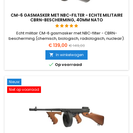
CM-6 GASMASKER MET NBC-FILTER - ECHTE MILITAIRE
CBRN-BESCHERMING, 40MM NATO
Echt militair CM-6 gasmasker met NBC-filter - CBRN-
bescherming (chemisch, biologisch, radiologisch, nucleair).
Gemaakt in de EU, 40 mm NATO (STANAG 4155) filterpoort,
€ 139,00
€ 149,00
panoramisch polycarbonaat vizier, sprekend diafragma,
geschikt voor twee filters. Ideaal voor airsoft en skirmish-
In winkelwagen

gezichtsbescherming of als serieuze overlevingsuitrusting.

Op voorraad
Nieuw
Niet op voorraad