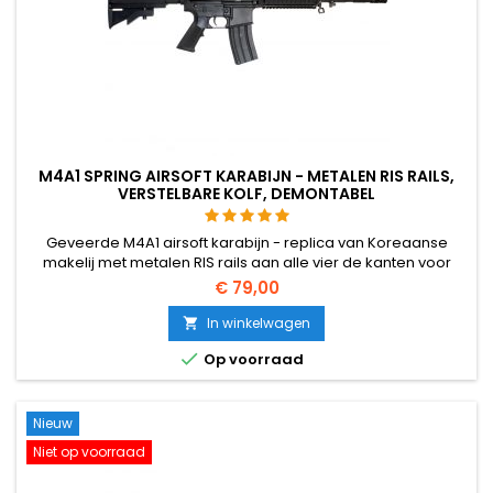
M4A1 SPRING AIRSOFT KARABIJN - METALEN RIS RAILS,
VERSTELBARE KOLF, DEMONTABEL
Geveerde M4A1 airsoft karabijn - replica van Koreaanse
makelij met metalen RIS rails aan alle vier de kanten voor
accessoires, verstelbare kolf en ijzeren vizieren, en een hop-
€ 79,00
up systeem. Demonteerbaar zoals het echte M4 geweer.
In winkelwagen


Op voorraad
Nieuw
Niet op voorraad