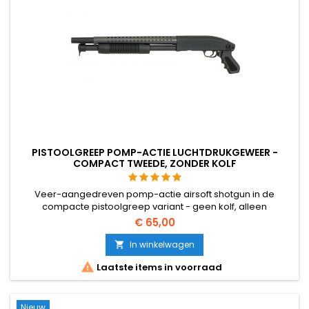
PISTOOLGREEP POMP-ACTIE LUCHTDRUKGEWEER -
COMPACT TWEEDE, ZONDER KOLF
Veer-aangedreven pomp-actie airsoft shotgun in de
compacte pistoolgreep variant - geen kolf, alleen
pistoolgreep en pomp. De korte lengte van 675 mm maakt
€ 65,00
het ideaal als secundair jachtgeweer voor de korte afstand
dat je op je rug kunt dragen. Zware behuizing van 1385 g
In winkelwagen

aluminium en versterkt nylon met metalen

Laatste items in voorraad
hendelonderdelen. Inclusief 2 magazijnen.
Nieuw