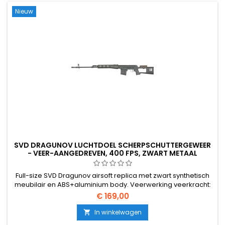
Nieuw
SVD DRAGUNOV LUCHTDOEL SCHERPSCHUTTERGEWEER
- VEER-AANGEDREVEN, 400 FPS, ZWART METAAL
Full-size SVD Dragunov airsoft replica met zwart synthetisch
meubilair en ABS+aluminium body. Veerwerking veerkracht:
~400 FPS / 1,49 J met 0,20 g BBs, 600 mm strak geboorde
€ 169,00
binnenloop, 1120 mm overall. Het klassieke Sovjet
scherpschuttersgeweer voor een fractie van de prijs van een
In winkelwagen

gas sniper.