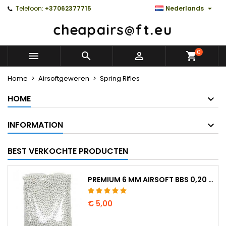

Telefoon:
+37062377715
Nederlands
0



Home
Airsoftgeweren
Spring Rifles
HOME
INFORMATION
BEST VERKOCHTE PRODUCTEN
PREMIUM 6 MM AIRSOFT BBS 0,20 G - 1000 KOGELS, NO-JAM, RECHT SCHIETEND
€ 5,00