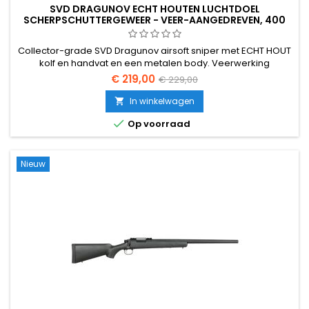
SVD DRAGUNOV ECHT HOUTEN LUCHTDOEL
SCHERPSCHUTTERGEWEER - VEER-AANGEDREVEN, 400
FPS, ECHTE HOUTEN KOLF
Collector-grade SVD Dragunov airsoft sniper met ECHT HOUT
kolf en handvat en een metalen body. Veerwerking
veergeweer, ~400 FPS / 1,49 J met 0,20 g, 600 mm strak
€ 219,00
€ 229,00
geboorde binnenloop. 1120 mm volle lengte, 3,6 kg authentiek
Sovjet-schuttersgewicht.
In winkelwagen


Op voorraad
Nieuw