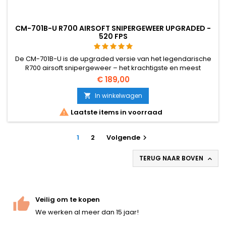
CM-701B-U R700 AIRSOFT SNIPERGEWEER UPGRADED -
520 FPS
De CM-701B-U is de upgraded versie van het legendarische
R700 airsoft snipergeweer – het krachtigste en meest
upgrade-vriendelijke bolt-action in zijn klasse. 520 FPS /
€ 189,00
158 m/s, 2,49 joule, 3,3 kg aluminium, polymeer en roestvrij
staal, 1107 mm totale lengte. VSR-10 compatibele interne
In winkelwagen

onderdelen, versterkte stalen cilinder, 22 mm Picatinny rail,...

Laatste items in voorraad
1
2
Volgende

TERUG NAAR BOVEN

Veilig om te kopen
We werken al meer dan 15 jaar!