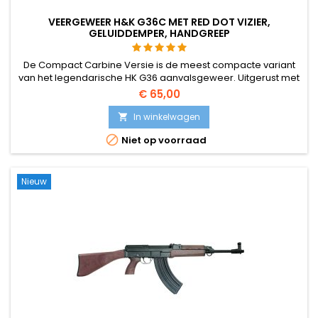
VEERGEWEER H&K G36C MET RED DOT VIZIER,
GELUIDDEMPER, HANDGREEP
De Compact Carbine Versie is de meest compacte variant
van het legendarische HK G36 aanvalsgeweer. Uitgerust met
Picatinny rails voor richtvizieren en accessoires, heeft dit
€ 65,00
geweer ook een opschroefbare flash hider en front grip.
In winkelwagen


Niet op voorraad
Nieuw