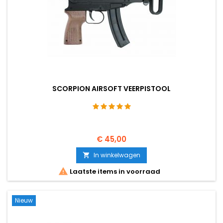
SCORPION AIRSOFT VEERPISTOOL
€ 45,00
In winkelwagen


Laatste items in voorraad
Nieuw