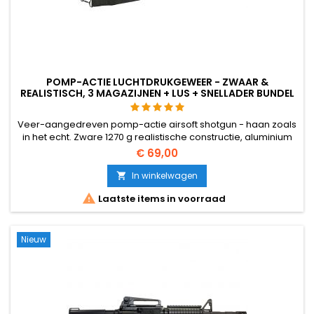
POMP-ACTIE LUCHTDRUKGEWEER - ZWAAR &
REALISTISCH, 3 MAGAZIJNEN + LUS + SNELLADER BUNDEL
Veer-aangedreven pomp-actie airsoft shotgun - haan zoals
in het echt. Zware 1270 g realistische constructie, aluminium
en versterkte nylon behuizing, metalen onderdelen. Wordt
€ 69,00
geleverd als complete startersbundel: 3 magazijnen, snelle
snellader, sling en starter BBs. 915 mm. Tot ~400 FPS
In winkelwagen

afhankelijk van BB-gewicht.

Laatste items in voorraad
Nieuw