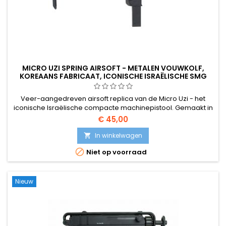
MICRO UZI SPRING AIRSOFT - METALEN VOUWKOLF,
KOREAANS FABRICAAT, ICONISCHE ISRAËLISCHE SMG
Veer-aangedreven airsoft replica van de Micro Uzi - het
iconische Israëlische compacte machinepistool. Gemaakt in
Korea voor een hogere bouwkwaliteit, met metalen
€ 45,00
vouwkolf, metalen hendel, metalen trekker en veiligheid,
metalen zuigervergrendelingsmechanisme. 175-rd magazijn
In winkelwagen

met hoge capaciteit. Compact 265 mm, 580 g.

Niet op voorraad
Nieuw