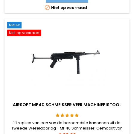

Niet op voorraad
Nieuw
Niet op voorraad
AIRSOFT MP40 SCHMEISSER VEER MACHINEPISTOOL
1:1 replica van een van de beroemdste kanonnen uit de
Tweede Wereldoorlog - MP40 Schmeisser. Gemaakt van
kunststof.