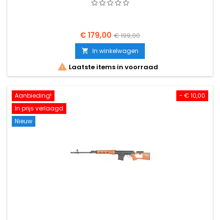
€ 179,00
€ 199,00
In winkelwagen


Laatste items in voorraad
Aanbieding!
- € 10,00
In prijs verlaagd
Nieuw