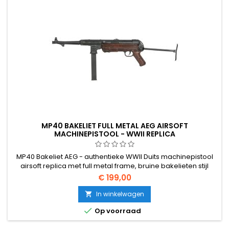
MP40 BAKELIET FULL METAL AEG AIRSOFT
MACHINEPISTOOL - WWII REPLICA
MP40 Bakeliet AEG - authentieke WWII Duits machinepistool
airsoft replica met full metal frame, bruine bakelieten stijl
greeppanelen en opvouwbare stalen kolf. V3
€ 199,00
versnellingsbak, semi- en volautomatisch, 380 FPS, 50 BB
magazijn. Batterij niet inbegrepen.
In winkelwagen


Op voorraad