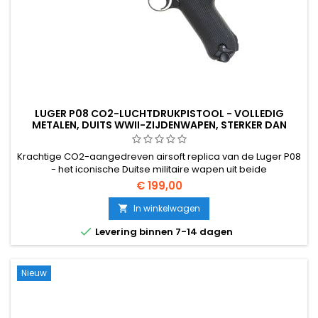
LUGER P08 CO2-LUCHTDRUKPISTOOL - VOLLEDIG
METALEN, DUITS WWII-ZIJDENWAPEN, STERKER DAN
GROEN GAS
Krachtige CO2-aangedreven airsoft replica van de Luger P08
- het iconische Duitse militaire wapen uit beide
wereldoorlogen. Volledig metalen behuizing, ~350 FPS / 1,14 J,
€ 199,00
magazijn voor 15 ronden. Duidelijk krachtiger en met een
sterkere terugslag dan de Luger P08 variant op groen gas.
In winkelwagen


Levering binnen 7-14 dagen
Nieuw