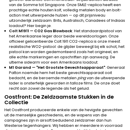
van de Somme tot Singapore. Onze SMLE-replica heeft een
prachtige echte houten kolf, volledig metalen body en bolt-
action met uitwerpende hulzen — op dit prijsniveau
uitzonderlijk zeldzaam. Brits, Australisch, Canadees of Indiaas
loadout? Hier begin je.
Colt M1911 — CO2 Gas Blowback
: Het standaardpistool van
het Amerikaanse leger door beide wereldoorlogen. Onze
officieel gelicentieerde Colt 1911 CO2-replica is onze meest
realistische WO2-pistool: de glijder beweegt bij elk schot, het
pistool kan worden gedemonteerd zoals het origineel, en
alle echte markeringen en opschriften zijn aanwezig. De
ultieme sidearm voor een Amerikaans loadout.
M1 Garand — "Het Grootste Gevechtsapparaat"
: Generaal
Patton noemde hem het beste gevechtsapparaat ooit
bedacht, en de beroemde metalen
ping
van de uitwerpende
lader is onsterfelijk geworden in talloze films. De onze doet
recht aan zowel de legende als het geluid.
Oostfront: De Zeldzaamste Stukken in de
Collectie
Het Oostfront produceerde enkele van de hevigste gevechten
uit de menselijke geschiedenis, en de wapens van die
campagnes zijn in airsoft beduidend zeldzamer dan hun
Westerse tegenhangers. Wij hebben er meerdere in voorraad