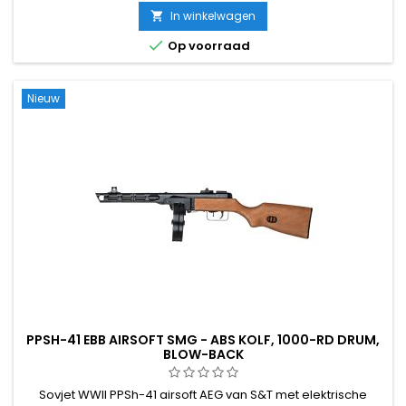
skeletkolf, 380 FPS / 116 m/s, semi- en volautomatisch, 50-
In winkelwagen

schots metalen magazijn. Batterij (1600 mAh) en oplader

Op voorraad
inbegrepen –...
Nieuw
PPSH-41 EBB AIRSOFT SMG - ABS KOLF, 1000-RD DRUM,
BLOW-BACK
Sovjet WWII PPSh-41 airsoft AEG van S&T met elektrische