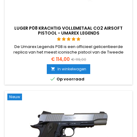
LUGER P08 KRACHTIG VOLLEMETAAL CO2 AIRSOFT
PISTOOL - UMAREX LEGENDS
De Umarex Legends P08 is een officieel gelicentieerde
replica van het meest iconische pistool van de Tweede
Wereldoorlog. Volledig van metaal, 818 g zwaar, 216 mm
€ 114,00
€ 119,00
lang, aangedreven door CO2 met een metalen magazijn dat
zowel de 12 g CO2-patroon als 15 BB’s bevat. De authentieke
In winkelwagen

veiligheidsgrendel werkt precies als het origineel. Minder

Op voorraad
dan 2,0 joule —...
Nieuw