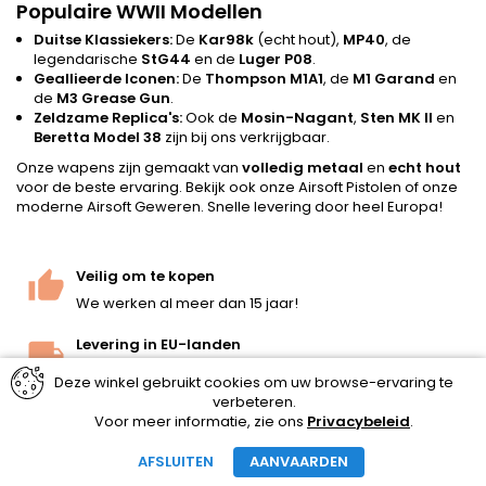
Populaire WWII Modellen
Duitse Klassiekers:
De
Kar98k
(echt hout),
MP40
, de
legendarische
StG44
en de
Luger P08
.
Geallieerde Iconen:
De
Thompson M1A1
, de
M1 Garand
en
de
M3 Grease Gun
.
Zeldzame Replica's:
Ook de
Mosin-Nagant
,
Sten MK II
en
Beretta Model 38
zijn bij ons verkrijgbaar.
Onze wapens zijn gemaakt van
volledig metaal
en
echt hout
voor de beste ervaring. Bekijk ook onze
Airsoft Pistolen
of onze
moderne
Airsoft Geweren
. Snelle levering door heel Europa!
Veilig om te kopen
We werken al meer dan 15 jaar!
Levering in EU-landen
We verpakken de artikelen veilig en verzenden met
Deze winkel gebruikt cookies om uw browse-ervaring te
een express-levering van DPD.
verbeteren.
Voor meer informatie, zie ons
Privacybeleid
.
Professionele consulten
Neem contact met ons op en we helpen je!
AFSLUITEN
AANVAARDEN