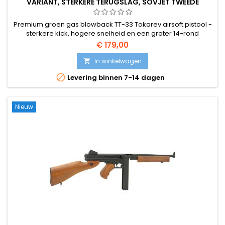
VARIANT, STERKERE TERUGSLAG, SOVJET TWEEDE
WERELDOORLOG
Premium groen gas blowback TT-33 Tokarev airsoft pistool -
sterkere kick, hogere snelheid en een groter 14-rond
magazijn dan de standaard variant. Zijwapen uit de Sovjet-
€ 179,00
Unie in de Tweede Wereldoorlog, ontworpen door Fjodor
Tokarev. ~310 FPS / 0,84 J, 194 mm, 680 g.
In winkelwagen


Levering binnen 7-14 dagen
Nieuw