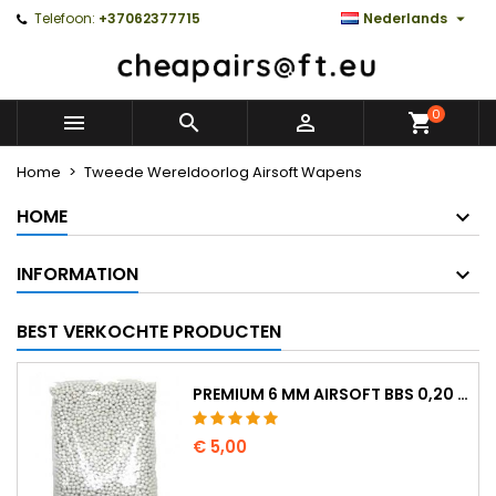

Telefoon:
+37062377715
Nederlands
0



Home
Tweede Wereldoorlog Airsoft Wapens
HOME
INFORMATION
BEST VERKOCHTE PRODUCTEN
PREMIUM 6 MM AIRSOFT BBS 0,20 G - 1000 KOGELS, NO-JAM, RECHT SCHIETEND
€ 5,00