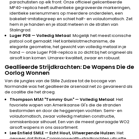
parachutisten op elk front. Onze officieel gelicentieerde
MP40-replica heeft authentieke gegraveerde markeringen,
identieke serienummers op meerdere onderdelen, een
bakeliet-imitatiegreep en schiet half- en volautomatisch. Zet
hem in je handen en je staat meteen in de straten van
Stalingrad.
Luger P08 — Volledig Metaal
: Mogelijk het meest iconische
pistool ooit gemaakt. Het kantelslotmechanisme, de
elegante geometrie, het gewicht van volledig metaal in je
hand — onze Luger P08-replica is zo dicht bij het origineel als
airsoft kan komen. Umarex-kwaliteit, zwaar en robuust.
Geallieerde Strijdkrachten: De Wapens Die de
Oorlog Wonnen
Van de jungles van de Stille Zuidzee tot de bocage van
Normandië was het geallieerde arsenaal net zo gevarieerd als
de coalitie die het droeg.
Thompson M1A1 "Tommy Gun" — Volledig Metaal
: Het
favoriete wapen van Amerikaanse GI's die de stranden
bestormden en door de heggenrijen vochten. Semi- en
volautomatisch, zwaar volledig metalen constructie,
onmiskenbaar silhouet. Een van de meest gevraagde WO2
airsoft wapens in ons assortiment.
Lee Enfield SMLE — Echt Hout, Uitwerpende Hulzen
: Het
geweer dat Britse Commonwealth-strijdkrachten uitrustte