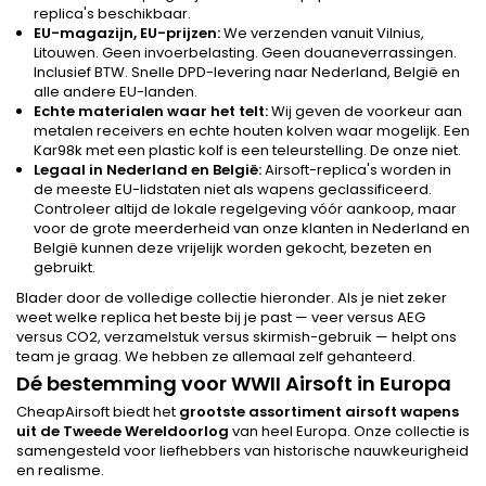
replica's beschikbaar.
EU-magazijn, EU-prijzen:
We verzenden vanuit Vilnius,
Litouwen. Geen invoerbelasting. Geen douaneverrassingen.
Inclusief BTW. Snelle DPD-levering naar Nederland, België en
alle andere EU-landen.
Echte materialen waar het telt:
Wij geven de voorkeur aan
metalen receivers en echte houten kolven waar mogelijk. Een
Kar98k met een plastic kolf is een teleurstelling. De onze niet.
Legaal in Nederland en België:
Airsoft-replica's worden in
de meeste EU-lidstaten niet als wapens geclassificeerd.
Controleer altijd de lokale regelgeving vóór aankoop, maar
voor de grote meerderheid van onze klanten in Nederland en
België kunnen deze vrijelijk worden gekocht, bezeten en
gebruikt.
Blader door de volledige collectie hieronder. Als je niet zeker
weet welke replica het beste bij je past — veer versus AEG
versus CO2, verzamelstuk versus skirmish-gebruik — helpt ons
team je graag. We hebben ze allemaal zelf gehanteerd.
Dé bestemming voor WWII Airsoft in Europa
CheapAirsoft biedt het
grootste assortiment airsoft wapens
uit de Tweede Wereldoorlog
van heel Europa. Onze collectie is
samengesteld voor liefhebbers van historische nauwkeurigheid
en realisme.