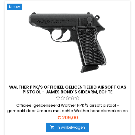
Nieuw
WALTHER PPK/S OFFICIEEL GELICENTIEERD AIRSOFT GAS
PISTOOL - JAMES BOND'S SIDEARM, ECHTE
HANDELSMERKEN
Officieel gelicenseerd Walther PPK/S airsoft pistool -
gemaakt door Umarex met echte Walther handelsmerken en
authentieke markeringen, premium bouwkwaliteit. Het
€ 209,00
iconische compacte Duitse pistool dat wereldberoemd is
geworden als het pistool van James Bond. Groen gas, 13-rd
In winkelwagen

magazijn, &lt;1,0 J. 150 mm, 535 g.