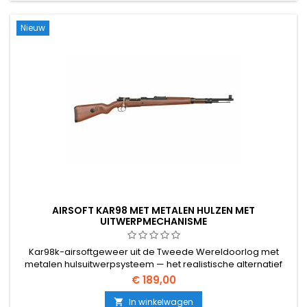
Nieuw
AIRSOFT KAR98 MET METALEN HULZEN MET
UITWERPMECHANISME
Kar98k-airsoftgeweer uit de Tweede Wereldoorlog met
metalen hulsuitwerpsysteem — het realistische alternatief
voor standaard snipergeweren met hoge
€ 189,00
magazijncapaciteit. Laad BB’s in messing hulzen, beweeg de
grendel, en de lege huls vliegt aan de zijkant naar buiten.
In winkelwagen
