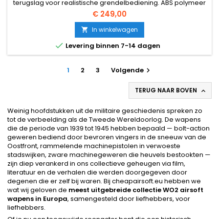
terugslag voor realistische grendelbediening. ABS polymeer
kolf, volledig metalen bovendeel, 1000-ronden stalen drum
€ 249,00
magazijn, semi & volautomatisch. ~300 FPS / 1,4 J. 840 mm,
3780 g.
In winkelwagen


Levering binnen 7-14 dagen
1
2
3
Volgende

TERUG NAAR BOVEN

Weinig hoofdstukken uit de militaire geschiedenis spreken zo
tot de verbeelding als de Tweede Wereldoorlog. De wapens
die de periode van 1939 tot 1945 hebben bepaald — bolt-action
geweren bediend door bevroren vingers in de sneeuw van de
Oostfront, rammelende machinepistolen in verwoeste
stadswijken, zware machinegeweren die heuvels bestookten —
zijn diep verankerd in ons collectieve geheugen via film,
literatuur en de verhalen die werden doorgegeven door
degenen die er zelf bij waren. Bij cheapairsoft.eu hebben we
wat wij geloven de
meest uitgebreide collectie WO2 airsoft
wapens in Europa
, samengesteld door liefhebbers, voor
liefhebbers.