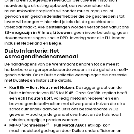
Of je nu een toegewijde reenactor bent die een historisch
nauwkeurige uitrusting opbouwt, een verzamelaar die
museumkwaliteit replica's wil zonder museumprijzen, of
gewoon een geschiedenisliefhebber die de geschiedenis tot
leven wil brengen — hier vind je iets dat de geschiedenis
voelbaar maakt. Alle bestellingen worden verzonden vanuit ons
EU-magazijn in Vilnius, Litouwen
: geen invoerbelasting, geen
douaneverrassingen, snelle DPD-levering naar alle EU-landen
inclusief Nederland en België.
Duits Infanterie: Het
Asmogendhedenarsenaal
De handwapens van de Wehrmacht behoren tot de meest
herkenbare en gereproduceerde wapens in de gehele airsoft-
geschiedenis. Onze Duitse collectie weerspiegelt die obsessie
met kwaliteit en historische details.
Kar98k — Echt Hout met Hulzen
: De ruggengraat van de
Duitse infanterie van 1935 tot 1945. Onze Kar98k-replica heeft
een
echt houten kolf
, volledig metalen receiver en een
bevredigende bolt-action met uitwerpende hulzen die elke
schot authentiek aanvoelt. Dit is ons bestverkochte WO2-
geweer — zodra je de grendel overhaalt en de huls hoort
rinkelen, begrijp je precies waarom.
MP40 "Schmeisser" — Full Metal AEG
: Het klap-kolf
machinepistool gedragen door Duitse onderofficieren en