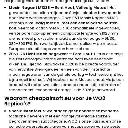
die je nergens anders in Europa gemakkelijk kunt vinden.
Mosin Nagant M1338 — Echt Hout, Volledig Metaal
: Het
geweer dat tientallen miljoenen Sovjetsoldaten bewapende
door twee wereldoorlogen. Onze S&T Mosin Nagant M1338
karabijn is
volledig metaal met een echte harde houten
kolf
, veerbolt-action met VSR-10 compatibele ingewanden,
verstelbare hop-up en een compacte lengte van 1020 mm
die hem veel praktischer maakt dan de volledige M91/30.
380–390 FPS. Een werkelijk zeldzame replica — de meeste
Europese airsoftshops voeren hem niet eens.
ZB vz. 26 Licht Machinegeweer — Echt Hout
: Hier is er eentje
die zelfs doorgewinterde verzamelaars twee keer doet
kijken. De Tsjecho-Slowaakse ZB26 is de directe voorouder
van het Britse Bren-geweer en een van de fijnste lichte
machinegeweren van de gehele oorlog — toch verschijnt het
bijna nooit in airsoft. Wij hebben hem. Met echt hout. Als je een
loadout wilt opbouwen die niemand anders bij je skirmish of
reenactment-evenement draagt, is de ZB26 je antwoord.
Waarom cheapairsoft.eu voor Je WO2
Replica's?
Specialistenfocus:
We dragen geen honderden moderne
tactische geweren met een handjevol vintage stukken
begraven in een subcategorie. WO2 is onze passie, en onze
collectie weerspiegelt jaren van het opsporen van de beste