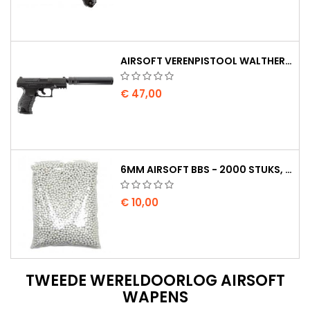
AIRSOFT VERENPISTOOL WALTHER PPQ NAVY MET GELUIDDEMPER
€ 47,00
6MM AIRSOFT BBS - 2000 STUKS, 0,20G, HOGE KWALITEIT
€ 10,00
TWEEDE WERELDOORLOG AIRSOFT
WAPENS