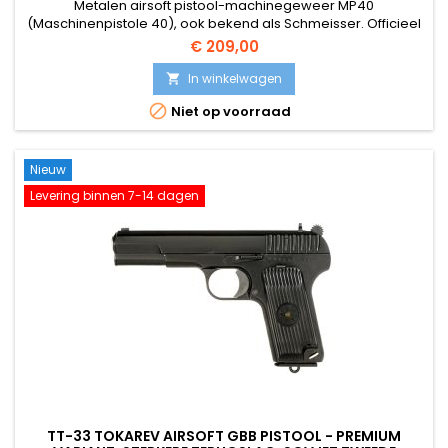
Metalen airsoft pistool-machinegeweer MP40
(Maschinenpistole 40), ook bekend als Schmeisser. Officieel
gelicentieerde replica van de MP40 met authentieke
€ 209,00
gegraveerde markeringen, identieke serienummers op
verschillende onderdelen. Metalen body, bakelieten imitatie
In winkelwagen

handvat. Inklapbare metalen kolf. Enkel schot en

Niet op voorraad
volautomatisch. Het bijgeleverde metalen...
Nieuw
Levering binnen 7-14 dagen
TT-33 TOKAREV AIRSOFT GBB PISTOOL - PREMIUM