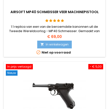
AIRSOFT MP40 SCHMEISSER VEER MACHINEPISTOOL
1:1 replica van een van de beroemdste kanonnen uit de
Tweede Wereldoorlog - MP40 Schmeisser. Gemaakt van
kunststof.
€ 69,00
In winkelwagen


Niet op voorraad
In prijs verlaagd
- € 5,00
Nieuw