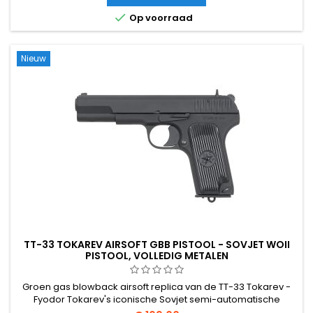
Veeraangedreven, ~350 FPS / 1,14 J met 0,20 g BB’s, totale

Op voorraad
lengte 1120 mm. De kolf van...
Nieuw
TT-33 TOKAREV AIRSOFT GBB PISTOOL - SOVJET WOII
PISTOOL, VOLLEDIG METALEN
Groen gas blowback airsoft replica van de TT-33 Tokarev -
Fyodor Tokarev's iconische Sovjet semi-automatische
pistool, standaard zijwapen van de officier van het Rode