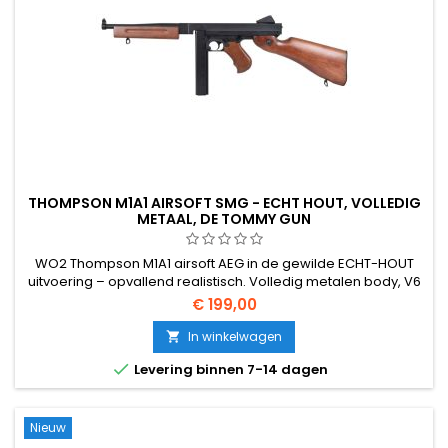
THOMPSON M1A1 AIRSOFT SMG - ECHT HOUT, VOLLEDIG
METAAL, DE TOMMY GUN
WO2 Thompson M1A1 airsoft AEG in de gewilde ECHT-HOUT
uitvoering – opvallend realistisch. Volledig metalen body, V6
gearbox, 450-schots magazijn, verstelbare hop-up, semi &
€ 199,00
full-auto. 805 mm, 3225 g.
In winkelwagen


Levering binnen 7-14 dagen
Nieuw