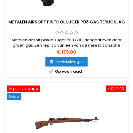
METALEN AIRSOFT PISTOOL LUGER P08 GAS TERUGSLAG
Metalen airsoft pistool Luger P08 GBB, aangedreven door
groen gas. Een replica van een van de meest iconische
pistolen aller tijden, gemaakt in Taiwan, volledig van metaal,
€ 179,00
zwaar en robuust.
In winkelwagen


Op voorraad
In prijs verlaagd
- € 20,00
Nieuw