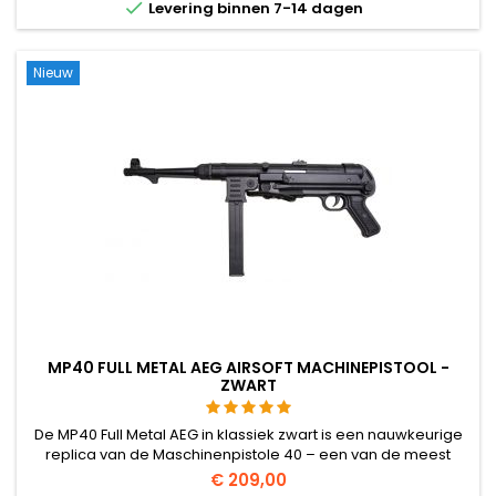

Levering binnen 7-14 dagen
Nieuw
MP40 FULL METAL AEG AIRSOFT MACHINEPISTOOL -
ZWART
De MP40 Full Metal AEG in klassiek zwart is een nauwkeurige
replica van de Maschinenpistole 40 – een van de meest
iconische machinepistolen van de Tweede Wereldoorlog.
€ 209,00
Volledig metalen constructie, 2,8 kg, 850 mm lang, inklapbare