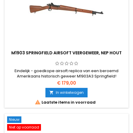
M1903 SPRINGFIELD AIRSOFT VEERGEWEER, NEP HOUT
Eindelijk - goedkope airsoft replica van een beroemd
Amerikaans historisch geweer M1903A3 Springfield!
€ 179,00
In winkelwagen


Laatste items in voorraad
Nieuw
Niet op voorraad