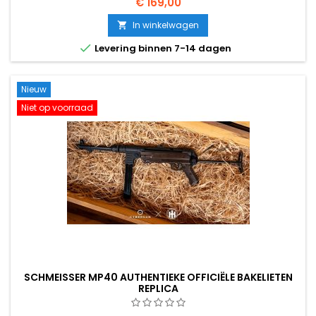
€ 169,00
Leger in de Tweede Wereldoorlog. Volledig metalen
behuizing, 11-rd magazijn, ~280-320 FPS / 0,73 J. 195 mm, 610 g.
In winkelwagen


Levering binnen 7-14 dagen
Nieuw
Niet op voorraad
SCHMEISSER MP40 AUTHENTIEKE OFFICIËLE BAKELIETEN
REPLICA