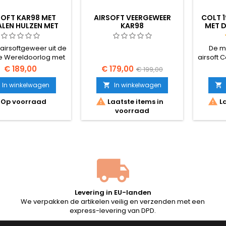
SOFT KAR98 MET
AIRSOFT VEERGEWEER
COLT 1
LEN HULZEN MET
KAR98
MET D
ERPMECHANISME
airsoftgeweer uit de
De me
 Wereldoorlog met
airsoft C
metalen
de mark
€ 189,00
€ 179,00
€ 199,00
twerpsysteem — het
ische alternatief voor
In winkelwagen
In winkelwagen


ard snipergeweren


Op voorraad
Laatste items in
La
met hoge
voorraad
jncapaciteit. Laad
in messing hulzen,
 de grendel, en de
huls vliegt aan de
kant naar buiten.
angedreven, ~350
,14 J met 0,20 g BB’s,
 lengte 1120 mm. De
kolf van...
Levering in EU-landen
We verpakken de artikelen veilig en verzenden met een
express-levering van DPD.