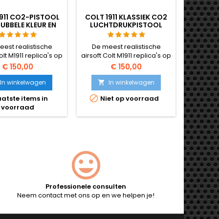
911 CO2-PISTOOL
COLT 1911 KLASSIEK CO2
UBBELE KLEUR EN
LUCHTDRUKPISTOOL
LUCH
RAIL
est realistische
De meest realistische
Onze m
olt M1911 replica's op
airsoft Colt M1911 replica's op
Kar98 a
t! Cybergun 180531.
de markt! Cybergun 180512.
ech
€ 150,00
€ 150,00
In winkelwagen
In winkelwagen




atste items in
Niet op voorraad
La
voorraad
Professionele consulten
Neem contact met ons op en we helpen je!