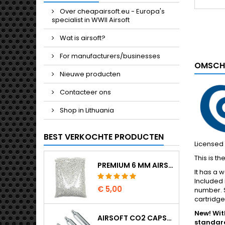
Over cheapairsoft.eu - Europa's
specialist in WWII Airsoft
Wat is airsoft?
For manufacturers/businesses
OMSCH
Nieuwe producten
Contacteer ons
Shop in Lithuania
BEST VERKOCHTE PRODUCTEN
Licensed 
This is t
PREMIUM 6 MM AIRSOFT BBS 0,20 G - 1000 KOGELS, NO-JAM, RECHT SCHIETEND
It has a w
Included 
€ 5,00
number. S
cartridges
New! With
AIRSOFT CO2 CAPSULES 12G 5-PAK - GEMAAKT IN HONGARIJE, EU, PREMIUM KWALITEIT
standard