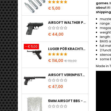
games. I
about it
€ 5,00
shipping
muzzle 
AIRSOFT WALTHER PPK/S VEERPISTOOL
range:
magazi
weight:
€ 44,00
length
BAXS a
full me
- € 5,00
LUGER P08 KRACHTIG VOLLEMETAAL CO2 AIRSOFT PISTOOL - UMAREX LEGENDS
2 funct
silenc
some B
€ 114,00
€ 119,00
Made in 
AIRSOFT VERENPISTOOL WALTHER PPQ NAVY MET GELUIDDEMPER
€ 47,00
6MM AIRSOFT BBS - 2000 STUKS, 0,20G, HOGE KWALITEIT