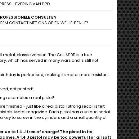
PRESS-LEVERING VAN DPD.
PROFESSIONELE CONSULTEN
EEM CONTACT MET ONS OP EN WE HELPEN JE!
l metal, classic version. The Colt M1911 is a true
ory, which has served in many wars and is still not
h birthday is parkerised, making its metal more resistant
ved, not printed!
king resembles a real pistol!
inished - just like a real pistol! Strong recoil is felt.
 pistols. Metal magazine. Each pistol has a unique serial
s a key to screw in the cylinders and a small quantity of
up to 1.4 J free of charge! The pistol in its
games. A 1.4 J pistol may be too powerful for airsoft