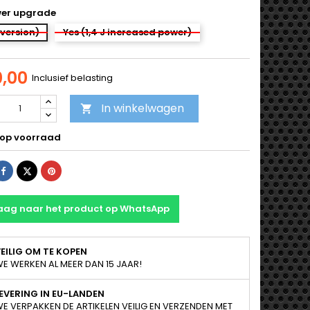
wer upgrade
 version)
Yes (1,4 J increased power)
0,00
Inclusief belasting
In winkelwagen

 op voorraad
Delen
Tweet
Pinterest
aag naar het product op WhatsApp
EILIG OM TE KOPEN
E WERKEN AL MEER DAN 15 JAAR!
EVERING IN EU-LANDEN
E VERPAKKEN DE ARTIKELEN VEILIG EN VERZENDEN MET