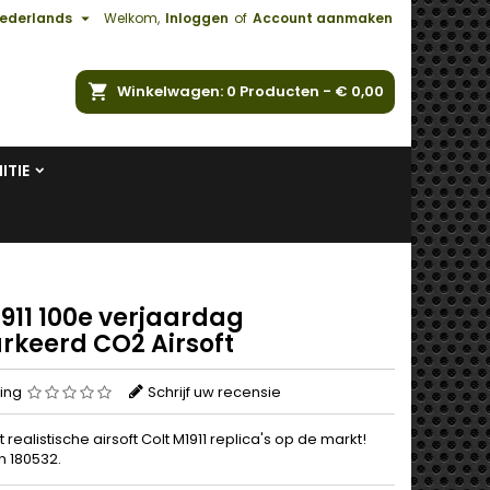

ederlands
Welkom,
Inloggen
of
Account aanmaken
ken
Winkelwagen
0
Producten -
€ 0,00
ITIE
1911 100e verjaardag
rkeerd CO2 Airsoft
ing
Schrijf uw recensie
realistische airsoft Colt M1911 replica's op de markt!
 180532.