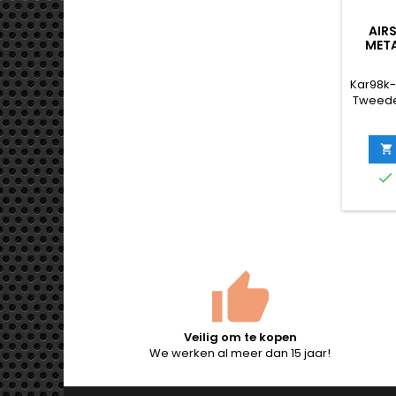
AIR
META
UITW
Kar98k-
Tweede
hulsui
realist

standa

magazi
BB’s 
beweeg
lege 
zij
Veera
FPS / 1
totale
Veilig om te kopen
We werken al meer dan 15 jaar!