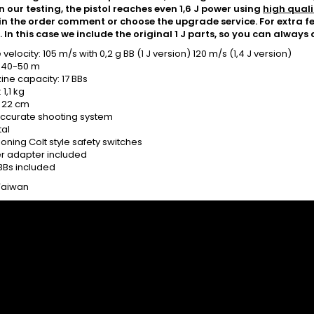
n our testing, the pistol reaches even 1,6 J power using
high quali
 in the order comment or choose the upgrade service. For extra fee
. In this case we include the original 1 J parts, so you can alway
velocity: 105 m/s with 0,2 g BB (1 J version) 120 m/s (1,4 J version)
 40-50 m
ne capacity: 17 BBs
 1,1 kg
: 22 cm
ccurate shooting system
tal
ioning Colt style safety switches
er adapter included
Bs included
Taiwan