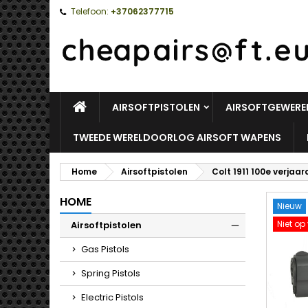
Telefoon:
+37062377715
HOME
AIRSOFTPISTOLEN
AIRSOFTGEWERE
TWEEDE WERELDOORLOG AIRSOFT WAPENS
Home
Airsoftpistolen
Colt 1911 100e verjaa
HOME
Nieuw
Niet op
Airsoftpistolen
Toggle
Gas Pistols
Spring Pistols
Electric Pistols