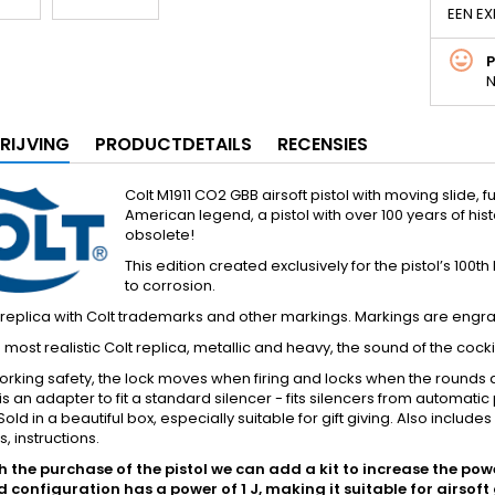
EEN EX
N
RIJVING
PRODUCTDETAILS
RECENSIES
Colt M1911 CO2 GBB airsoft pistol with moving slide, ful
American legend, a pistol with over 100 years of hist
obsolete!
This edition created exclusively for the pistol’s 100t
to corrosion.
replica with Colt trademarks and other markings. Markings are engra
he most realistic Colt replica, metallic and heavy, the sound of the coc
orking safety, the lock moves when firing and locks when the rounds are f
is an adapter to fit a standard silencer - fits silencers from automatic
old in a beautiful box, especially suitable for gift giving. Also include
, instructions.
 the purchase of the pistol we can add a kit to increase the power 
 configuration has a power of 1 J, making it suitable for airsoft 