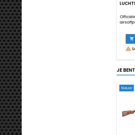
LUCHT
Officiël
airsoft


L
JE BEN
Nieuw