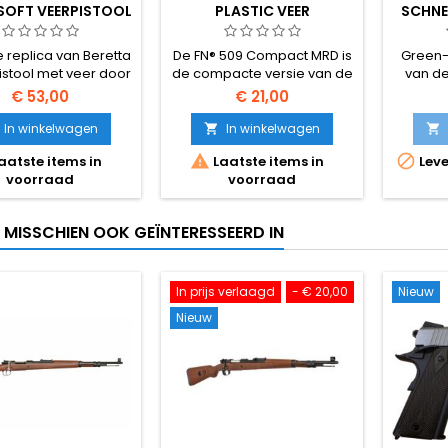
SOFT VEERPISTOOL
PLASTIC VEER
SCHNE
LUCHTSOFTPISTOOL
GBB
SCHOUD
e replica van Beretta
De FN® 509 Compact MRD is
Green-g
pistool met veer door
de compacte versie van de
van de
Umarex
FN 509. Deze veer-
Schnel
€ 53,00
€ 21,00
aangedreven FN 509 wordt
1932 sel
geleverd met volledig
complee
In winkelwagen
In winkelwagen


gelicenseerde FN Herstal
afneemb


aatste items in
Laatste items in
Leve
markeringen!
Semi- e
voorraad
voorraad
blowbac
~300 FPS
inspira
T MISSCHIEN OOK GEÏNTERESSEERD IN
Solo's 
2
In prijs verlaagd
- € 20,00
Nieuw
Nieuw