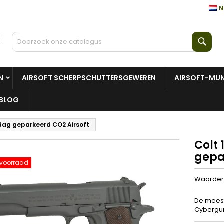
N
Zoe
N
AIRSOFT SCHERPSCHUTTERSGEWEREN
AIRSOFT-MUN
BLOG
rdag geparkeerd CO2 Airsoft
Colt 
gepa
 voorraad
Waarder
De meest 
Cybergun