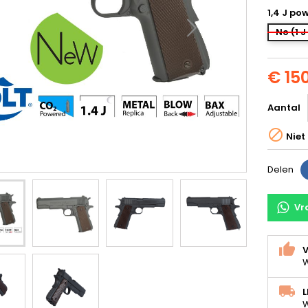
1,4 J po
No (1 J
€ 15
Aantal

Niet
Delen
Vr
V
W
L
W