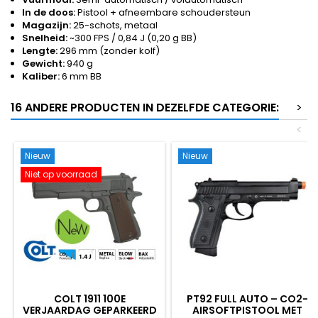
In de doos:
Pistool + afneembare schoudersteun
Magazijn:
25-schots, metaal
Snelheid:
~300 FPS / 0,84 J (0,20 g BB)
Lengte:
296 mm (zonder kolf)
Gewicht:
940 g
Kaliber:
6 mm BB
16 ANDERE PRODUCTEN IN DEZELFDE CATEGORIE:
>
<
Nieuw
Nieuw
Niet op voorraad
COLT 1911 100E
PT92 FULL AUTO – CO2-
VERJAARDAG GEPARKEERD
AIRSOFTPISTOOL MET