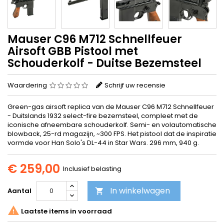
Mauser C96 M712 Schnellfeuer
Airsoft GBB Pistool met
Schouderkolf - Duitse Bezemsteel
Waardering
Schrijf uw recensie
Green-gas airsoft replica van de Mauser C96 M712 Schnellfeuer
- Duitslands 1932 select-fire bezemsteel, compleet met de
iconische afneembare schouderkolf. Semi- en volautomatische
blowback, 25-rd magazijn, ~300 FPS. Het pistool dat de inspiratie
vormde voor Han Solo's DL-44 in Star Wars. 296 mm, 940 g.
€ 259,00
Inclusief belasting
In winkelwagen
Aantal


Laatste items in voorraad