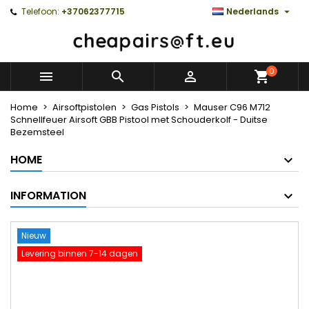

Telefoon:
+37062377715
Nederlands
0



Home
Airsoftpistolen
Gas Pistols
Mauser C96 M712
Schnellfeuer Airsoft GBB Pistool met Schouderkolf - Duitse
Bezemsteel
HOME
INFORMATION
Nieuw
Levering binnen 7-14 dagen