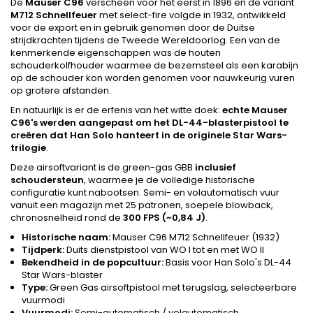
De
Mauser C96
verscheen voor het eerst in 1896 en de variant
M712 Schnellfeuer
met select-fire volgde in 1932, ontwikkeld
voor de export en in gebruik genomen door de Duitse
strijdkrachten tijdens de Tweede Wereldoorlog. Een van de
kenmerkende eigenschappen was de houten
schouderkolfhouder waarmee de bezemsteel als een karabijn
op de schouder kon worden genomen voor nauwkeurig vuren
op grotere afstanden.
En natuurlijk is er de erfenis van het witte doek:
echte Mauser
C96's werden aangepast om het DL-44-blasterpistool te
creëren dat Han Solo hanteert in de originele Star Wars-
trilogie
.
Deze airsoftvariant is de green-gas GBB
inclusief
schoudersteun
, waarmee je de volledige historische
configuratie kunt nabootsen. Semi- en volautomatisch vuur
vanuit een magazijn met 25 patronen, soepele blowback,
chronosnelheid rond de
300 FPS (~0,84 J)
.
Historische naam:
Mauser C96 M712 Schnellfeuer (1932)
Tijdperk:
Duits dienstpistool van WO I tot en met WO II
Bekendheid in de popcultuur:
Basis voor Han Solo's DL-44
Star Wars-blaster
Type:
Green Gas airsoftpistool met terugslag, selecteerbare
vuurmodi
Vuurmodi:
Semi-automatisch / volautomatisch