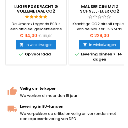
LUGER P08 KRACHTIG
MAUSER C96 M712
VOLLEMETAAL CO2
SCHNELLFEUER CO2
AIRSOFT PISTOOL -
LUCHTSOFTPISTOOL -
UMAREX LEGENDS
SELECT-FIRE DUITSE
De Umarex Legends P08 is
Krachtige CO2 airsoft replica
BEZEMSTEEL
een officieel gelicentieerde
van de Mauser C96 M712
replica van het meest
Schnellfeuer - het
€ 114,00
€ 229,00
€ 119,00
iconische pistool van de
legendarische Duitse
Tweede Wereldoorlog.
bezemsteelpistool in de
In winkelwagen
In winkelwagen


Volledig van metaal, 818 g
select-fire variant uit 1932.


Op voorraad
Levering binnen 7-14
zwaar, 216 mm lang,
Zware volledig metalen
dagen
aangedreven door CO2 met
constructie, semi +
een metalen magazijn dat
volautomatisch vuur, ~420
zowel de 12 g CO2-patroon
FPS / 1.64 J. Hetzelfde pistool
als 15 BB’s bevat. De
dat de inspiratie vormde voor
authentieke
Han Solo's DL-44 blaster in
veiligheidsgrendel werkt
Star Wars. 295 mm, 1400 g.
Veilig om te kopen
precies als het origineel.
We werken al meer dan 15 jaar!
Minder dan 2,0 joule —...
Levering in EU-landen
We verpakken de artikelen veilig en verzenden met
een express-levering van DPD.