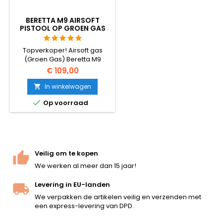
BERETTA M9 AIRSOFT
PISTOOL OP GROEN GAS
MET TERUGSLAG (GBB)
Topverkoper! Airsoft gas
(Groen Gas) Beretta M9
replica met Gas Blow Back
€ 109,00
(GBB) - schuif beweegt en
het pistool schiet terug.
In winkelwagen


Op voorraad
Veilig om te kopen
We werken al meer dan 15 jaar!
Levering in EU-landen
We verpakken de artikelen veilig en verzenden met
een express-levering van DPD.