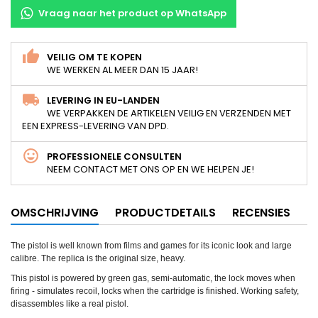
Vraag naar het product op WhatsApp
VEILIG OM TE KOPEN
WE WERKEN AL MEER DAN 15 JAAR!
LEVERING IN EU-LANDEN
WE VERPAKKEN DE ARTIKELEN VEILIG EN VERZENDEN MET
EEN EXPRESS-LEVERING VAN DPD.
PROFESSIONELE CONSULTEN
NEEM CONTACT MET ONS OP EN WE HELPEN JE!
OMSCHRIJVING
PRODUCTDETAILS
RECENSIES
The pistol is well known from films and games for its iconic look and large
calibre. The replica is the original size, heavy.
This pistol is powered by green gas, semi-automatic, the lock moves when
firing - simulates recoil, locks when the cartridge is finished. Working safety,
disassembles like a real pistol.