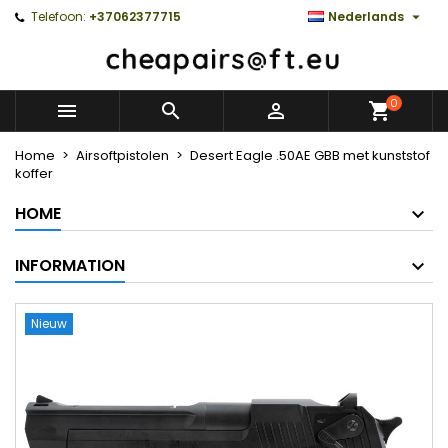

Telefoon:
+37062377715
Nederlands
0



Home
Airsoftpistolen
Desert Eagle .50AE GBB met kunststof
koffer
HOME
INFORMATION
Nieuw