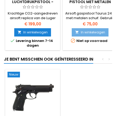
LUCHTDRUKPISTOOL -
PISTOOL MET METALEN
VOLLEDIG METALEN, DUITS
SCHUIF
WWII-ZIJDENWAPEN,
Krachtige CO2-aangedreven
Airsoft gaspistool Taurus 24/7
STERKER DAN GROEN GAS
airsoft replica van de Luger
met metalen schuif. Gebruikt
P08 - het iconische Duitse
CO2 patronen.
€ 199,00
€ 75,00
militaire wapen uit beide
wereldoorlogen. Volledig
In winkelwagen
In winkelwagen


metalen behuizing, ~350 FPS /


Levering binnen 7-14
Niet op voorraad
1,14 J, magazijn voor 15
dagen
ronden. Duidelijk krachtiger
en met een sterkere
terugslag dan de Luger P08
JE BENT MISSCHIEN OOK GEÏNTERESSEERD IN
<
>
variant op groen gas.
Nieuw