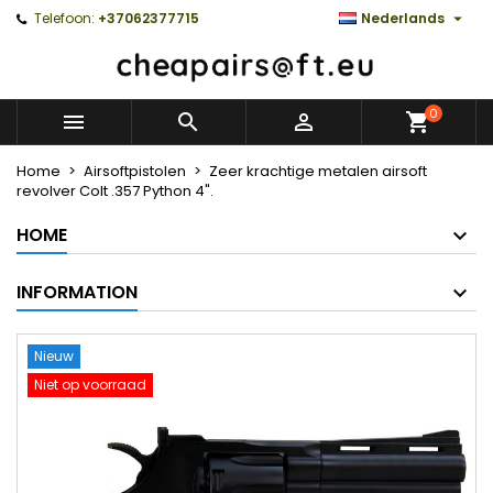

Telefoon:
+37062377715
Nederlands
0



Home
Airsoftpistolen
Zeer krachtige metalen airsoft
revolver Colt .357 Python 4".
HOME
INFORMATION
Nieuw
Niet op voorraad