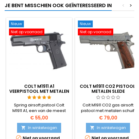
JE BENT MISSCHIEN OOK GEÏNTERESSEERD IN
<
>
Nieuw
Nieuw
Niet op voorraad
Niet op voorraad
COLT M1911 A1
COLT M1911 CO2 PISTOOL,
VEERPISTOOL MET METALEN
METALEN SLEDE
SLEDE
Spring airsoft pistool Colt
Colt M1911 CO2 gas airsoft
M1911 A1, een van de meest
pistool met metalen schuif.
realistische veerreplica's -
Zilver-houten kleur.
€ 55,00
€ 79,00
krachtig, nauwkeurig, prettig
om vast te houden en
In winkelwagen
In winkelwagen


gemakkelijk te gebruiken.


Niet op voorraad
Niet op voorraad
BAXS-schietsysteem laat BB's