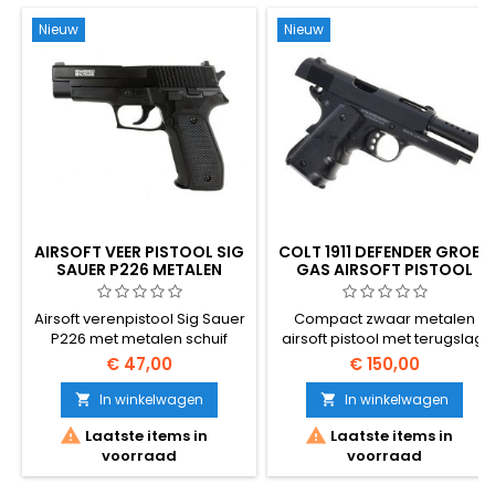
afgestelde veer.
Nieuw
Nieuw
AIRSOFT VEER PISTOOL SIG
COLT 1911 DEFENDER GROEN
SAUER P226 METALEN
GAS AIRSOFT PISTOOL
SCHUIF
Airsoft verenpistool Sig Sauer
Compact zwaar metalen
P226 met metalen schuif
airsoft pistool met terugslag.
Cybergun 180141.
€ 47,00
€ 150,00
In winkelwagen
In winkelwagen




Laatste items in
Laatste items in
voorraad
voorraad