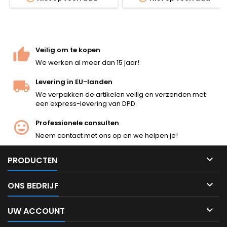
draaien tijdens de vlucht,
zodat een betere
nauwkeurigheid en bereik
worden bereikt.
Veilig om te kopen
We werken al meer dan 15 jaar!
Levering in EU-landen
We verpakken de artikelen veilig en verzenden met
een express-levering van DPD.
Professionele consulten
Neem contact met ons op en we helpen je!

PRODUCTEN

ONS BEDRIJF

UW ACCOUNT