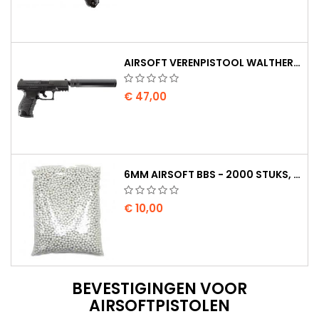
AIRSOFT VERENPISTOOL WALTHER PPQ NAVY MET GELUIDDEMPER
€ 47,00
6MM AIRSOFT BBS - 2000 STUKS, 0,20G, HOGE KWALITEIT
€ 10,00
BEVESTIGINGEN VOOR
AIRSOFTPISTOLEN