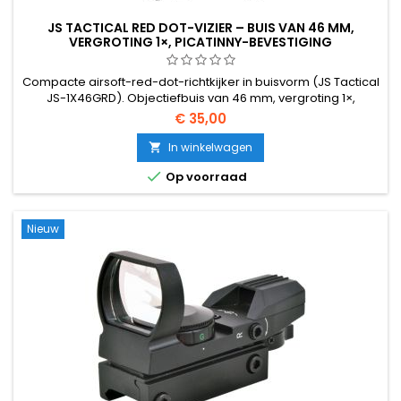
JS TACTICAL RED DOT-VIZIER – BUIS VAN 46 MM,
VERGROTING 1×, PICATINNY-BEVESTIGING
Compacte airsoft-red-dot-richtkijker in buisvorm (JS Tactical
JS-1X46GRD). Objectiefbuis van 46 mm, vergroting 1×,
meerdere helderheidsinstellingen, geïntegreerde Picatinny-
€ 35,00
bevestiging. Past op elke 20 mm-rail. De goedkoopste
betrouwbare manier om een geweer met open vizier te
In winkelwagen

upgraden voor snelle doelwitdetectie.

Op voorraad
Nieuw