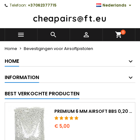

Telefoon:
+37062377715
Nederlands
0



Home
Bevestigingen voor Airsoftpistolen
HOME
INFORMATION
BEST VERKOCHTE PRODUCTEN
PREMIUM 6 MM AIRSOFT BBS 0,20 G - 1000 KOGELS, NO-JAM, RECHT SCHIETEND
€ 5,00