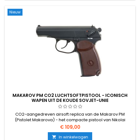
Nieuw
MAKAROV PM CO2 LUCHTSOFTPISTOOL - ICONISCH
WAPEN UIT DE KOUDE SOVJET-UNIE
CO2-aangedreven airsoft replica van de Makarov PM
(Pistolet Makarova) - het compacte pistool van Nikolai
Makarov dat vanaf 1951 dienst deed als standaard sidearm
€ 109,00
van de Sovjet strijdkrachten, KGB en Warschaupact landen.
Volledig metalen schuif en polymeer frame, 13-rd CO2
In winkelwagen
