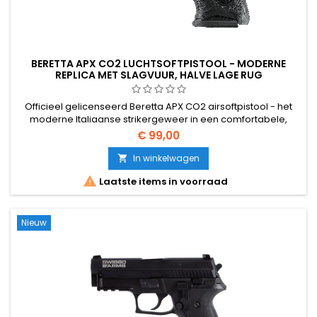
BERETTA APX CO2 LUCHTSOFTPISTOOL - MODERNE
REPLICA MET SLAGVUUR, HALVE LAGE RUG
Officieel gelicenseerd Beretta APX CO2 airsoftpistool - het
moderne Italiaanse strikergeweer in een comfortabele,
modulaire grip. Metalen schuif met halve terugslag voor
€ 99,00
visuele feedback en zuinig gasgebruik. 190 mm, 685 g,
magazijn voor 15 ronden, ~1,4 J. Het moderne pistool voor
In winkelwagen

serieuze airsoftspelers.

Laatste items in voorraad
Nieuw