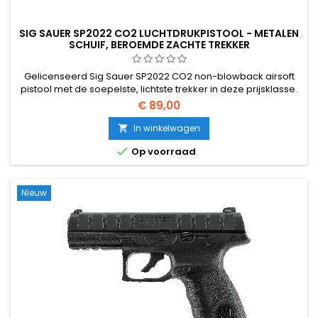
SIG SAUER SP2022 CO2 LUCHTDRUKPISTOOL - METALEN
SCHUIF, BEROEMDE ZACHTE TREKKER
Gelicenseerd Sig Sauer SP2022 CO2 non-blowback airsoft
pistool met de soepelste, lichtste trekker in deze prijsklasse.
Metalen schuif, polymeer frame, 95 m/s met 0,20 g BB's,
€ 89,00
magneet voor 15 ronden, Picatinny rail. Gemaakt in Taiwan
door Cybergun/KWC - met gemak het beste CO2 pistool
In winkelwagen

onder de €100.

Op voorraad
Nieuw