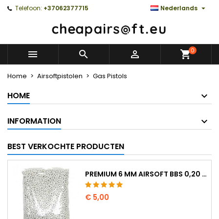

Telefoon:
+37062377715
Nederlands
0



Home
Airsoftpistolen
Gas Pistols
HOME
INFORMATION
BEST VERKOCHTE PRODUCTEN
PREMIUM 6 MM AIRSOFT BBS 0,20 G - 1000 KOGELS, NO-JAM, RECHT SCHIETEND
€ 5,00