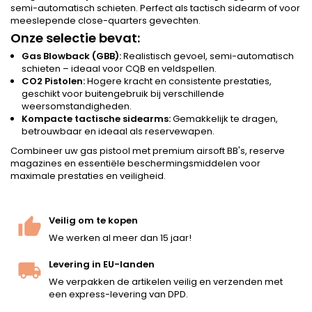
semi-automatisch schieten. Perfect als tactisch sidearm of voor
meeslepende close-quarters gevechten.
Onze selectie bevat:
Gas Blowback (GBB):
Realistisch gevoel, semi-automatisch
schieten – ideaal voor CQB en veldspellen.
CO2 Pistolen:
Hogere kracht en consistente prestaties,
geschikt voor buitengebruik bij verschillende
weersomstandigheden.
Kompacte tactische sidearms:
Gemakkelijk te dragen,
betrouwbaar en ideaal als reservewapen.
Combineer uw gas pistool met premium
airsoft BB's
, reserve
magazines en essentiële
beschermingsmiddelen
voor
maximale prestaties en veiligheid.
Veilig om te kopen
We werken al meer dan 15 jaar!
Levering in EU-landen
We verpakken de artikelen veilig en verzenden met
een express-levering van DPD.