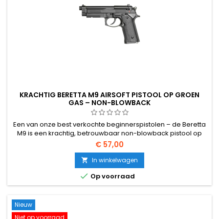
KRACHTIG BERETTA M9 AIRSOFT PISTOOL OP GROEN
GAS – NON-BLOWBACK
Een van onze best verkochte beginnerspistolen – de Beretta
M9 is een krachtig, betrouwbaar non-blowback pistool op
groen gas. Getest op 115–124 m/s, combineert het een
€ 57,00
realistische uitstraling op ware grootte met verstelbare hop-
up en een Picatinny rail, voor een voordelige prijs.
In winkelwagen


Op voorraad
Nieuw
Niet op voorraad