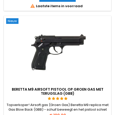
magazijn, ~360 FPS / 1,2 J. 160 mm, 780 g.

Laatste items in voorraad
Nieuw
BERETTA M9 AIRSOFT PISTOOL OP GROEN GAS MET
TERUGSLAG (GBB)
Topverkoper! Airsoft gas (Groen Gas) Beretta M9 replica met
Gas Blow Back (GBB) - schuif beweegt en het pistool schiet
terug.