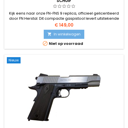
SCHUIF
Kijk eens naar onze FN-FNS 9 replica, officieel gelicentieerd
door FN Herstal. Dit compacte gaspistool levert uitstekende
prestaties, waardoor het een ideaal secundair pistool is!
€ 149,00
In winkelwagen


Niet op voorraad
Nieuw