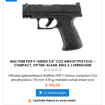
WALTHER PDP F-SERIES 3,5" CO2 AIRSOFTPISTOOL -
COMPACT, OPTIEK-KLAAR, MAX 2 J VERMOGEN
Officieel gelicentieerd Walther PDP F-Series compact CO2
airsoft pistool. 170 mm, 570 g, metalen schuif, klaar voor
optiek (Vortex / Leupold / C-More / Trijicon voetafdrukken),
€ 109,00
Picatinny rail. Maximaal airsoftvermogen: 2 J. Non-blowback
ontwerp = meer schoten per CO2-capsule. Kleinere
In winkelwagen

handgreep ergonomie. Het slimme, goedkopere alternatief

Laatste items in voorraad
voor een Glock...