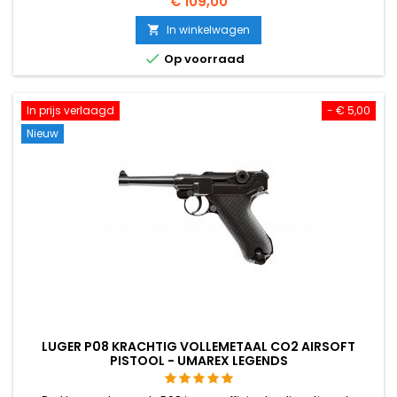
€ 109,00
In winkelwagen


Op voorraad
In prijs verlaagd
- € 5,00
Nieuw
LUGER P08 KRACHTIG VOLLEMETAAL CO2 AIRSOFT
PISTOOL - UMAREX LEGENDS