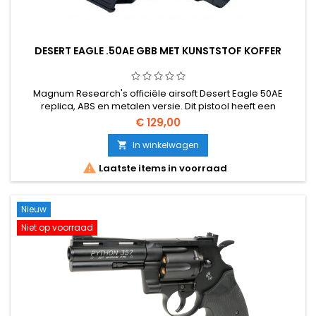
DESERT EAGLE .50AE GBB MET KUNSTSTOF KOFFER
Magnum Research's officiële airsoft Desert Eagle 50AE
replica, ABS en metalen versie. Dit pistool heeft een
uitstekende prijs-prestatieverhouding, perfect voor
€ 129,00
beginners en, dankzij de exclusiviteit en presentatie in een
koffer, als cadeau voor elke wapenliefhebber.
In winkelwagen


Laatste items in voorraad
Nieuw
Niet op voorraad