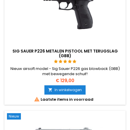
SIG SAUER P226 METALEN PISTOOL MET TERUGSLAG
(GBB)
Nieuw airsoft model - Sig Sauer P226 gas blowback (GBB)
met bewegende schuif!
€ 129,00
In winkelwagen


Laatste items in voorraad
Nieuw