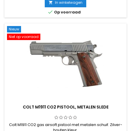
In winkelwagen


Op voorraad
Nieuw
Niet op voorraad
COLT M1911 CO2 PISTOOL, METALEN SLEDE
Colt M1911 CO2 gas airsoft pistool met metalen schuif. Zilver-
houten kleur.