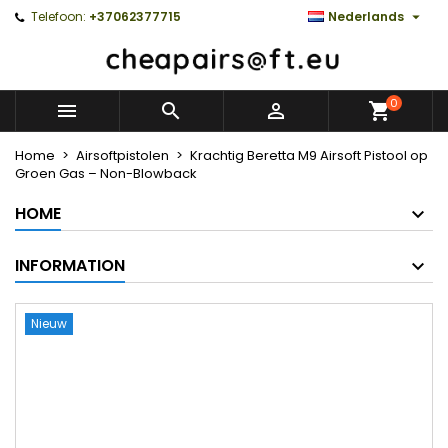

Telefoon:
+37062377715
Nederlands
0



Home
Airsoftpistolen
Krachtig Beretta M9 Airsoft Pistool op
Groen Gas – Non-Blowback
HOME
INFORMATION
Nieuw