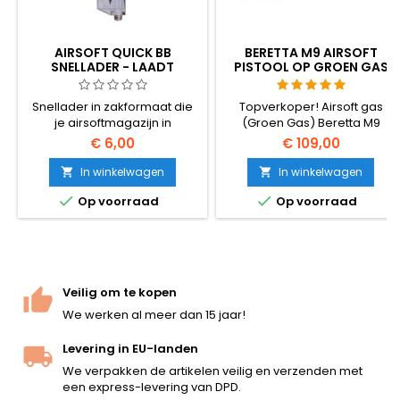
AIRSOFT QUICK BB
BERETTA M9 AIRSOFT
SNELLADER - LAADT
PISTOOL OP GROEN GAS
MAGAZIJNEN 100× SNELLER
MET TERUGSLAG (GBB)
Snellader in zakformaat die
Topverkoper! Airsoft gas
je airsoftmagazijn in
(Groen Gas) Beretta M9
seconden vult - geen BB's
replica met Gas Blow Back
€ 6,00
€ 109,00
meer één voor één naar
(GBB) - schuif beweegt en
binnen duwen. Heeft een
het pistool schiet terug.
In winkelwagen
In winkelwagen


capaciteit van ~100 patronen,


Op voorraad
Op voorraad
werkt met elke 6 mm BB en
elke AEG hi-cap of mid-cap.
Veilig om te kopen
We werken al meer dan 15 jaar!
Levering in EU-landen
We verpakken de artikelen veilig en verzenden met
een express-levering van DPD.