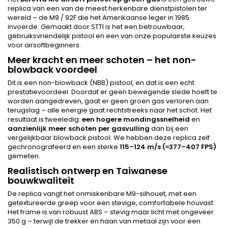
replica van een van de meest herkenbare dienstpistolen ter
wereld – de M9 / 92F die het Amerikaanse leger in 1985
invoerde. Gemaakt door STTI is het een betrouwbaar,
gebruiksvriendelijk pistool en een van onze populairste keuzes
voor airsoftbeginners.
Meer kracht en meer schoten – het non-
blowback voordeel
Dit is een non-blowback (NBB) pistool, en dat is een echt
prestatievoordeel. Doordat er geen bewegende slede hoeft te
worden aangedreven, gaat er geen groen gas verloren aan
terugslag – alle energie gaat rechtstreeks naar het schot. Het
resultaat is tweeledig:
een hogere mondingssnelheid
en
aanzienlijk meer schoten per gasvulling
dan bij een
vergelijkbaar blowback pistool. We hebben deze replica zelf
gechronografeerd en een sterke
115–124 m/s (≈377–407 FPS)
gemeten.
Realistisch ontwerp en Taiwanese
bouwkwaliteit
De replica vangt het onmiskenbare M9-silhouet, met een
getextureerde greep voor een stevige, comfortabele houvast.
Het frame is van robuust ABS – stevig maar licht met ongeveer
350 g – terwijl de trekker en haan van metaal zijn voor een