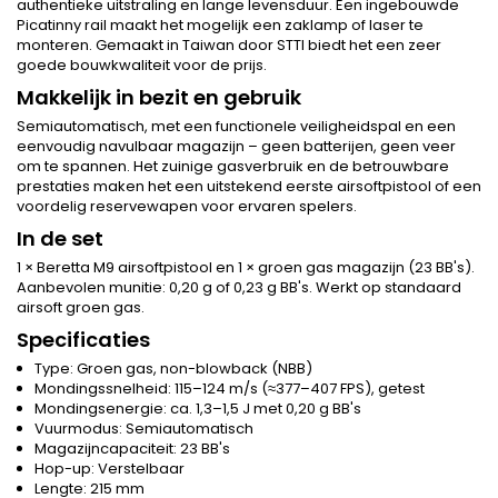
authentieke uitstraling en lange levensduur. Een ingebouwde
Picatinny rail maakt het mogelijk een zaklamp of laser te
monteren. Gemaakt in Taiwan door STTI biedt het een zeer
goede bouwkwaliteit voor de prijs.
Makkelijk in bezit en gebruik
Semiautomatisch, met een functionele veiligheidspal en een
eenvoudig navulbaar magazijn – geen batterijen, geen veer
om te spannen. Het zuinige gasverbruik en de betrouwbare
prestaties maken het een uitstekend eerste airsoftpistool of een
voordelig reservewapen voor ervaren spelers.
In de set
1 × Beretta M9 airsoftpistool en 1 × groen gas magazijn (23 BB's).
Aanbevolen munitie: 0,20 g of 0,23 g BB's. Werkt op standaard
airsoft groen gas.
Specificaties
Type: Groen gas, non-blowback (NBB)
Mondingssnelheid: 115–124 m/s (≈377–407 FPS), getest
Mondingsenergie: ca. 1,3–1,5 J met 0,20 g BB's
Vuurmodus: Semiautomatisch
Magazijncapaciteit: 23 BB's
Hop-up: Verstelbaar
Lengte: 215 mm