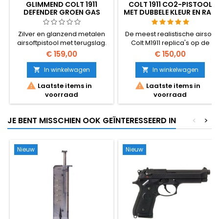
GLIMMEND COLT 1911
COLT 1911 CO2-PISTOOL
DEFENDER GROEN GAS
MET DUBBELE KLEUR EN RAIL
AIRSOFT PISTOOL
Zilver en glanzend metalen
De meest realistische airsoft
airsoftpistool met terugslag.
Colt M1911 replica's op de
Cybergun 180142.
markt! Cybergun 180531.
€ 159,00
€ 150,00
In winkelwagen
In winkelwagen




Laatste items in
Laatste items in
voorraad
voorraad
JE BENT MISSCHIEN OOK GEÏNTERESSEERD IN
<
>
Nieuw
Nieuw