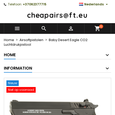

Telefoon:
+37062377715
Nederlands
0



Home
Airsoftpistolen
Baby Desert Eagle CO2
Luchtdrukpistool
HOME
INFORMATION
Nieuw
Niet op voorraad