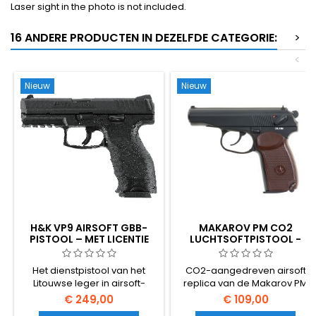
Laser sight in the photo is not included.
16 ANDERE PRODUCTEN IN DEZELFDE CATEGORIE:
>
<
Nieuw
Nieuw
H&K VP9 AIRSOFT GBB-
MAKAROV PM CO2
PISTOOL – MET LICENTIE
LUCHTSOFTPISTOOL -
VAN UMAREX, REAL GAS
ICONISCH WAPEN UIT DE
BLOWBACK, STERKSTE
KOUDE SOVJET-UNIE
Het dienstpistool van het
CO2-aangedreven airsoft
TERUGSLAG IN ZIJN KLASSE
Litouwse leger in airsoft-
replica van de Makarov PM
uitvoering — officieel
(Pistolet Makarova) - het
€ 249,00
€ 109,00
gelicentieerde Heckler &
compacte pistool van Nikolai