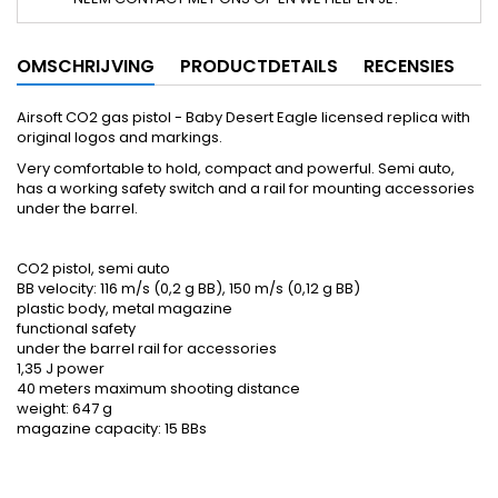
OMSCHRIJVING
PRODUCTDETAILS
RECENSIES
Airsoft CO2 gas pistol - Baby Desert Eagle licensed replica with
original logos and markings.
Very comfortable to hold, compact and powerful. Semi auto,
has a working safety switch and a rail for mounting accessories
under the barrel.
CO2 pistol, semi auto
BB velocity: 116 m/s (0,2 g BB), 150 m/s (0,12 g BB)
plastic body, metal magazine
functional safety
under the barrel rail for accessories
1,35 J power
40 meters maximum shooting distance
weight: 647 g
magazine capacity: 15 BBs