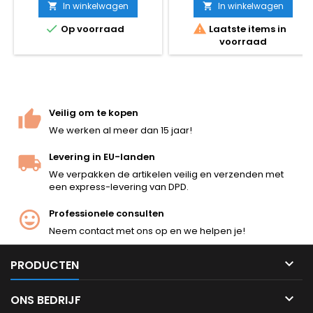
Koch VP9 GBB op groengas.
Makarov dat vanaf 1951 dienst
In winkelwagen
In winkelwagen


De meest realistische
deed als standaard sidearm


Op voorraad
Laatste items in
blowback op de markt:
van de Sovjet strijdkrachten,
voorraad
volledige sledebeweging,
KGB en Warschaupact
echte BB-kamer, krachtige
landen. Volledig metalen
terugslag — geen imitatie. 185
schuif en polymeer frame, 13-
mm, 729 g, magazijn voor 22
rd CO2 magazijn, ~360 FPS /
kogels. Levertijd 3–14 dagen
1,2 J. 160 mm, 780 g.
na bestelling.
Veilig om te kopen
We werken al meer dan 15 jaar!
Levering in EU-landen
We verpakken de artikelen veilig en verzenden met
een express-levering van DPD.
Professionele consulten
Neem contact met ons op en we helpen je!

PRODUCTEN

ONS BEDRIJF