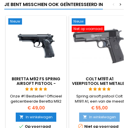
JE BENT MISSCHIEN OOK GEÏNTERESSEERD IN
<
>
Nieuw
Nieuw
Niet op voorraad
BERETTA M92 FS SPRING
COLT M1911 A1
AIRSOFT PISTOOL -
VEERPISTOOL MET METALEN
OFFICIËLE UMAREX REPLICA
SLEDE
Onze #1 Bestseller! Officieel
Spring airsoft pistool Colt
gelicentieerde Beretta M92
M1911 A1, een van de meest
FS van Umarex. Voorzien van
realistische veerreplica's -
€ 49,00
€ 55,00
metalen onderdelen en een
krachtig, nauwkeurig, prettig
bewegende hamer. Geen
om vast te houden en
In winkelwagen
In winkelwagen


gas nodig.
gemakkelijk te gebruiken.


Op voorraad
Niet op voorraad
BAXS-schietsysteem laat BB's