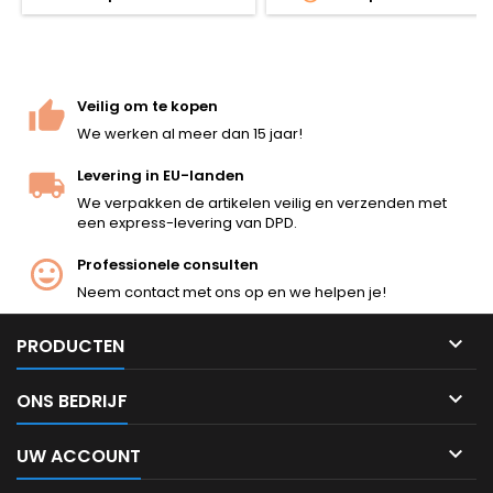
draaien tijdens de vlucht,
zodat een betere
nauwkeurigheid en bereik
worden bereikt.
Veilig om te kopen
We werken al meer dan 15 jaar!
Levering in EU-landen
We verpakken de artikelen veilig en verzenden met
een express-levering van DPD.
Professionele consulten
Neem contact met ons op en we helpen je!

PRODUCTEN

ONS BEDRIJF

UW ACCOUNT