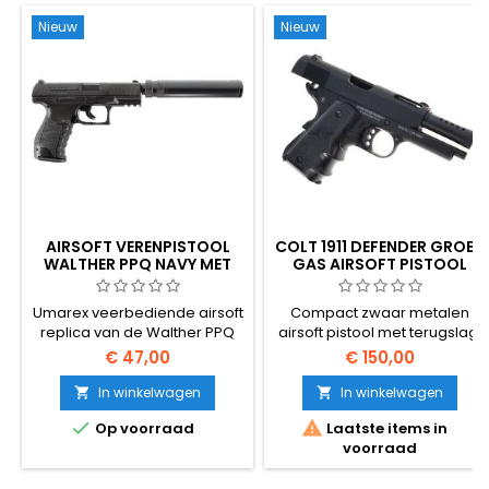
Nieuw
Nieuw
AIRSOFT VERENPISTOOL
COLT 1911 DEFENDER GROEN
WALTHER PPQ NAVY MET
GAS AIRSOFT PISTOOL
GELUIDDEMPER
Umarex veerbediende airsoft
Compact zwaar metalen
replica van de Walther PPQ
airsoft pistool met terugslag.
pistool met metalen
Cybergun 180141.
€ 47,00
€ 150,00
onderdelen, afneembare
dummy onderdrukker, 2
In winkelwagen
In winkelwagen


magazijnen


Op voorraad
Laatste items in
voorraad