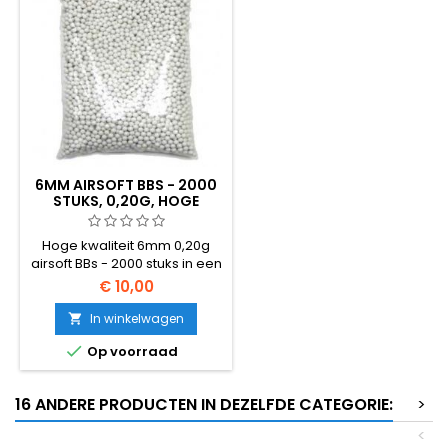
6MM AIRSOFT BBS - 2000
STUKS, 0,20G, HOGE
KWALITEIT
Hoge kwaliteit 6mm 0,20g
airsoft BBs - 2000 stuks in een
zak. Het standaard universele
€ 10,00
BB-gewicht, compatibel met
vrijwel alle AEG geweren en
In winkelwagen

veergedreven wapens.

Op voorraad
Gladde naadloze oppervlak,
consistente 5,95mm
diameter, betrouwbare
16 ANDERE PRODUCTEN IN DEZELFDE CATEGORIE:
>
voeding.
<