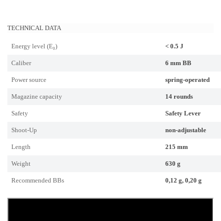
TECHNICAL DATA
Energy level (E₀)
< 0.5 J
Caliber
6 mm BB
Power source
spring-operated
Magazine capacity
14 rounds
Safety
Safety Lever
Shoot-Up
non-adjustable
Length
215 mm
Weight
630 g
Recommended BBs
0,12 g, 0,20 g