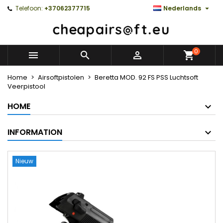

Telefoon:
+37062377715
Nederlands
0



Home
Airsoftpistolen
Beretta MOD. 92 FS PSS Luchtsoft
Veerpistool
HOME
INFORMATION
Nieuw