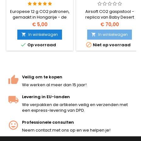
HONGARIJE, EU, PREMIUM
KWALITEIT
Europese 12 g CO2 patronen,
Airsoft CO2 gaspistool -
gemaakt in Hongarije - de
replica van Baby Desert
beste op de airsoftmarkt.
Eagle met originele logo's en
€ 5,00
€ 70,00
Meer schoten per patroon
markeringen.
dan goedkope Chinese
In winkelwagen
In winkelwagen


import, consistente druk,


Op voorraad
Niet op voorraad
geen lekken. Set van 5, past
op elk CO2 airsoft pistool en
geweer.
Veilig om te kopen
We werken al meer dan 15 jaar!
Levering in EU-landen
We verpakken de artikelen veilig en verzenden met
een express-levering van DPD.
Professionele consulten
Neem contact met ons op en we helpen je!