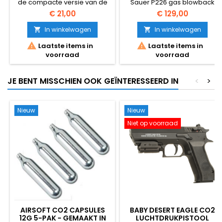
de compacte versie van de
Sauer P226 gas blowback
FN 509. Deze veer-
(GBB) met bewegende
€ 21,00
€ 129,00
aangedreven FN 509 wordt
schuif!
geleverd met volledig
In winkelwagen
In winkelwagen


gelicenseerde FN Herstal


Laatste items in
Laatste items in
markeringen!
voorraad
voorraad
JE BENT MISSCHIEN OOK GEÏNTERESSEERD IN
<
>
Nieuw
Nieuw
Niet op voorraad
AIRSOFT CO2 CAPSULES
BABY DESERT EAGLE CO2
12G 5-PAK - GEMAAKT IN
LUCHTDRUKPISTOOL