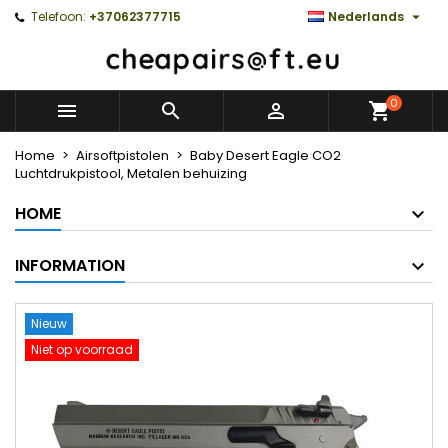

Telefoon:
+37062377715
Nederlands
0



Home
Airsoftpistolen
Baby Desert Eagle CO2
Luchtdrukpistool, Metalen behuizing
HOME
INFORMATION
Nieuw
Niet op voorraad