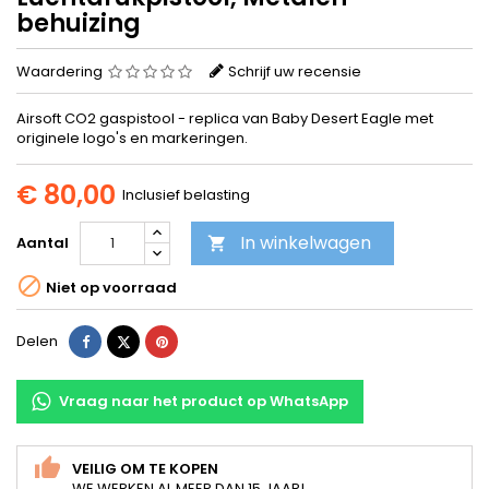
behuizing
Waardering
Schrijf uw recensie
Airsoft CO2 gaspistool - replica van Baby Desert Eagle met
originele logo's en markeringen.
€ 80,00
Inclusief belasting
In winkelwagen
Aantal


Niet op voorraad
Delen
Tweet
Pinterest
Delen
Vraag naar het product op WhatsApp
VEILIG OM TE KOPEN
WE WERKEN AL MEER DAN 15 JAAR!