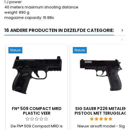
1 J power
40 meters maximum shooting distance
weight: 890 g
magazine capacity: 15 BBs
16 ANDERE PRODUCTEN IN DEZELFDE CATEGORIE:
>
<
Nieuw
Nieuw
FN® 509 COMPACT MRD
SIG SAUER P226 METALEN
PLASTIC VEER
PISTOOL MET TERUGSLAG
LUCHTSOFTPISTOOL
(GBB)
De FN® 509 Compact MRD is
Nieuw airsoft model - Sig