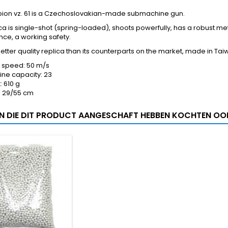
pion vz. 61 is a Czechoslovakian-made submachine gun.
ica is single-shot (spring-loaded), shoots powerfully, has a robust meta
ce, a working safety.
 better quality replica than its counterparts on the market, made in Tai
 speed: 50 m/s
ne capacity: 23
: 610 g
: 29/55 cm
N DIE DIT PRODUCT AANGESCHAFT HEBBEN KOCHTEN OOK