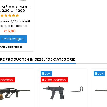
UM 6 MM AIRSOFT
 0,20 G - 1000
S, NO-JAM, RECHT
SCHIETEND
wbare 0,20 g airsoft
- gepolijst, perfect
betrouwbare toevoer
€ 5,00
elke hop-up. 1000
nen voor hi-caps,
In winkelwagen
naten en standaard
Op voorraad
gazijnen. Geen
eergarantie, recht
schieten.
ERE PRODUCTEN IN DEZELFDE CATEGORIE:
Nieuw
Nieuw
 voorraad
Niet op voorraad