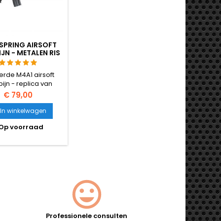
SPRING AIRSOFT
JN - METALEN RIS
VERSTELBARE KOLF,
EMONTABEL
rde M4A1 airsoft
ijn - replica van
anse makelij met
€ 79,00
 RIS rails aan alle
 de kanten voor
In winkelwagen
oires, verstelbare
Op voorraad
 ijzeren vizieren, en
hop-up systeem.
eerbaar zoals het
te M4 geweer.
Professionele consulten