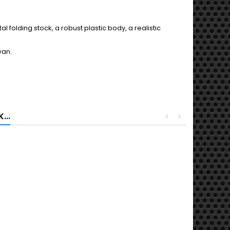
l folding stock, a robust plastic body, a realistic
wan.
...
<
>