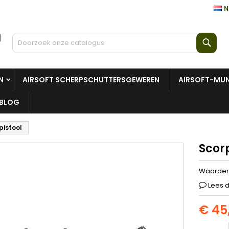
N
Zoe
N
AIRSOFT SCHERPSCHUTTERSGEWEREN
AIRSOFT-MUN
BLOG
pistool
Scorp
Waarder
Lees d
€ 45