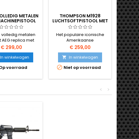
OLLEDIG METALEN
THOMPSON M1928
MP40 
MACHINEPISTOOL
LUCHTSOFTPISTOOL MET
CA - ECHT HOUT
TROMMELMAGAZIJN
MACH
 volledig metalen
Het populaire iconische
De MP40
ft AEG replica met
Amerikaanse
klass
houten kolf, stalen
machinepistool met een
nauwkeur
€ 299,00
€ 259,00
ver, versterkte V7
groot magazijn.
Maschin
ox en verstelbaar
van de
In winkelwagen
In winkelwagen


 systeem. Perfect
machin


Op voorraad
Niet op voorraad
O
WOII loadouts en
Tweed
erzamelaars.
Vol
construc
lang, in
<
>
380 FPS 
volauto
metalen 
(1600
in