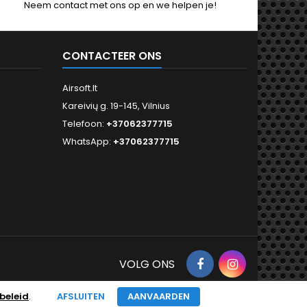
Neem contact met ons op en we helpen je!
CONTACTEER ONS
Airsoft.lt
Kareivių g. 19-145, Vilnius
Telefoon:
+37062377715
WhatsApp:
+37062377715
Facebook
Instagram
VOLG ONS
beleid
.
AFSLUITEN
AANVAARDEN