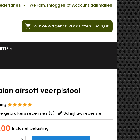

ederlands
Welkom,
Inloggen
of
Account aanmaken
ken
Winkelwagen
0
Producten -
€ 0,00
ITIE
ion airsoft veerpistool
ing
e gebruikers recensies (
8
)
Schrijf uw recensie
,00
Inclusief belasting