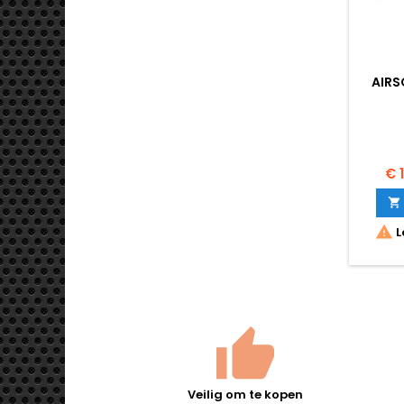
AIRS
€ 


L
Veilig om te kopen