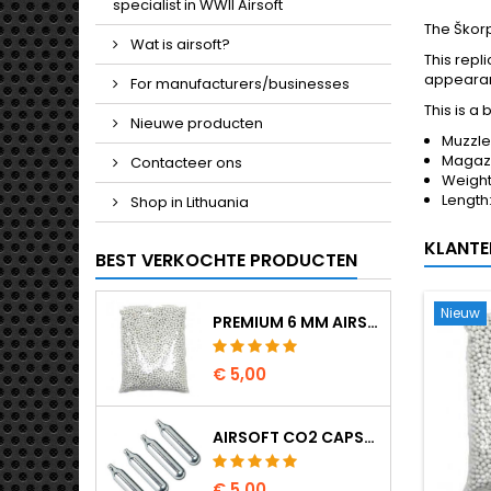
specialist in WWII Airsoft
The Škor
Wat is airsoft?
This repl
appearan
For manufacturers/businesses
This is a
Nieuwe producten
Muzzle
Magazi
Contacteer ons
Weight
Length
Shop in Lithuania
KLANTE
BEST VERKOCHTE PRODUCTEN
Nieuw
PREMIUM 6 MM AIRSOFT BBS 0,20 G - 1000 KOGELS, NO-JAM, RECHT SCHIETEND
€ 5,00
AIRSOFT CO2 CAPSULES 12G 5-PAK - GEMAAKT IN HONGARIJE, EU, PREMIUM KWALITEIT
€ 5,00