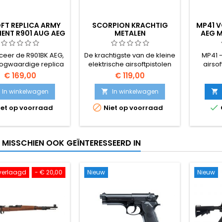
FT REPLICA ARMY
SCORPION KRACHTIG
MP41 V
ENT R901 AUG AEG
METALEN
AEG 
AIRSOFTPISTOOL
REPLI
ceer de R901BK AEG,
De krachtigste van de kleine
MP41 -
ogwaardige replica
elektrische airsoftpistolen
airso
e AUG A2 gemaakt
echte 
€ 169,00
€ 119,00
 Army Armament.
recei
ntworpen voor
gearb
In winkelwagen
In winkelwagen


urzaamheid en
hop-up


et op voorraad
Niet op voorraad
ies, heeft dit Bullpup
voor 
 een strakke zwarte
v
king, waardoor het
imale keuze is voor
T MISSCHIEN OOK GEÏNTERESSEERD IN
bers die op zoek zijn
 een veelzijdige
a. Voorzien van een
tinny rail aan de
s verlaagd
- € 20,00
Nieuw
Nieuw
nkant voor het op
maat...