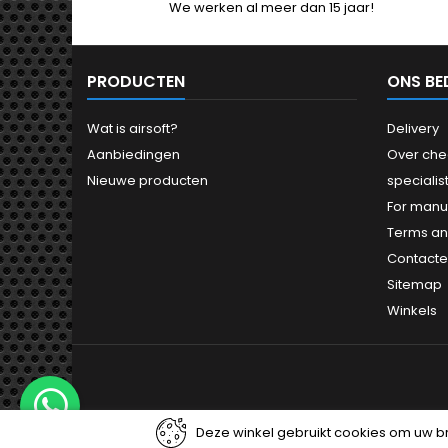
We werken al meer dan 15 jaar!
PRODUCTEN
ONS BE
Wat is airsoft?
Delivery
Aanbiedingen
Over chea
Nieuwe producten
specialist
For manu
Terms an
Contacte
Sitemap
Winkels
Deze winkel gebruikt cookies om uw b