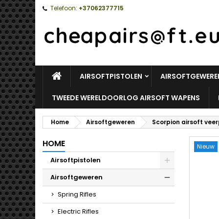
Telefoon:
+37062377715
HOME
AIRSOFTPISTOLEN
AIRSOFTGEWERE
TWEEDE WERELDOORLOG AIRSOFT WAPENS
Home
Airsoftgeweren
Scorpion airsoft veer
HOME
Nieuw
Airsoftpistolen
Toggle
Airsoftgeweren
Toggle
Spring Rifles
Electric Rifles