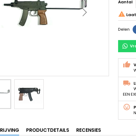
Aantal

Laat
Delen
Vr
V
W
L
W
EEN EX
N
RIJVING
PRODUCTDETAILS
RECENSIES