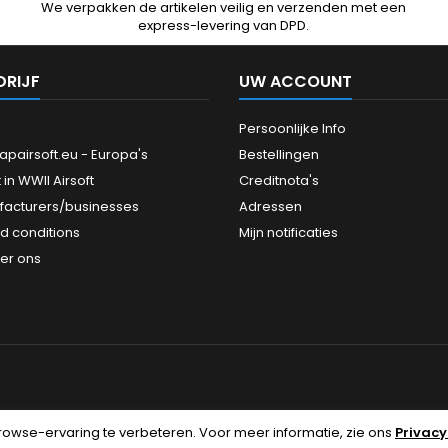
We verpakken de artikelen veilig en verzenden met een
express-levering van DPD.
DRIJF
UW ACCOUNT
Persoonlijke Info
pairsoft.eu - Europa's
Bestellingen
 in WWII Airsoft
Creditnota's
facturers/businesses
Adressen
d conditions
Mijn notificaties
er ons
rowse-ervaring te verbeteren.
Voor meer informatie, zie ons
Privacy
© Copyright 2026 cheapairsoft.eu. Alle rechten voorbehouden.