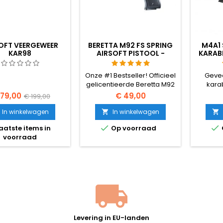
OFT VEERGEWEER
BERETTA M92 FS SPRING
M4A1 
KAR98
AIRSOFT PISTOOL -
KARABI
OFFICIËLE UMAREX
RAILS, 
REPLICA
D
Onze #1 Bestseller! Officieel
Gevee
gelicentieerde Beretta M92
karab
FS van Umarex. Voorzien
Korea
179,00
€ 49,00
€ 199,00
van metalen onderdelen en
metalen
een bewegende hamer.
vier
In winkelwagen
In winkelwagen


Geen gas nodig.
access


aatste items in
Op voorraad
kolf en
voorraad
een 
Demont
ech
Levering in EU-landen