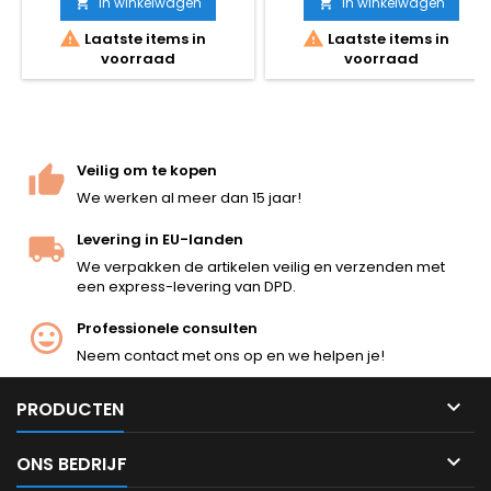
Mosin-Nagant 1891/30 met de
In winkelwagen
In winkelwagen


iconische PU-richtkijker.


Laatste items in
Laatste items in
Houten onderdelen, volledig
voorraad
voorraad
metalen mechanisme, 1240
mm lang en een authentiek
gewicht van 4,24 kg. Veer-
aangedreven
grendelmechanisme, ~340
FPS / 1,07 J, wordt geleverd
Veilig om te kopen
met 4 magazijnen voor
We werken al meer dan 15 jaar!
messingpatronen (enkel...
Levering in EU-landen
We verpakken de artikelen veilig en verzenden met
een express-levering van DPD.
Professionele consulten
Neem contact met ons op en we helpen je!

PRODUCTEN

ONS BEDRIJF