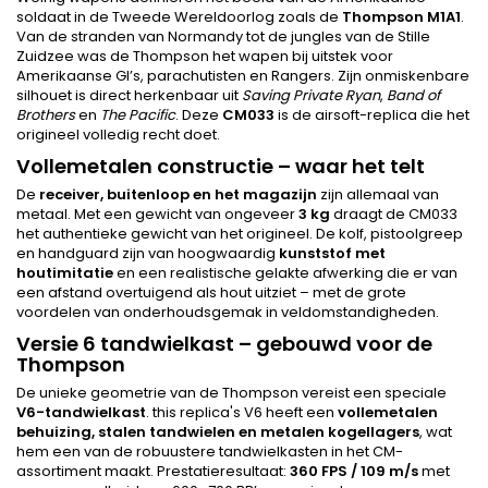
soldaat in de Tweede Wereldoorlog zoals de
Thompson M1A1
.
Van de stranden van Normandy tot de jungles van de Stille
Zuidzee was de Thompson het wapen bij uitstek voor
Amerikaanse GI’s, parachutisten en Rangers. Zijn onmiskenbare
silhouet is direct herkenbaar uit
Saving Private Ryan
,
Band of
Brothers
en
The Pacific
. Deze
CM033
is de airsoft-replica die het
origineel volledig recht doet.
Vollemetalen constructie – waar het telt
De
receiver, buitenloop en het magazijn
zijn allemaal van
metaal. Met een gewicht van ongeveer
3 kg
draagt de CM033
het authentieke gewicht van het origineel. De kolf, pistoolgreep
en handguard zijn van hoogwaardig
kunststof met
houtimitatie
en een realistische gelakte afwerking die er van
een afstand overtuigend als hout uitziet – met de grote
voordelen van onderhoudsgemak in veldomstandigheden.
Versie 6 tandwielkast – gebouwd voor de
Thompson
De unieke geometrie van de Thompson vereist een speciale
V6-tandwielkast
. this replica's V6 heeft een
vollemetalen
behuizing, stalen tandwielen en metalen kogellagers
, wat
hem een van de robuustere tandwielkasten in het CM-
assortiment maakt. Prestatieresultaat:
360 FPS / 109 m/s
met