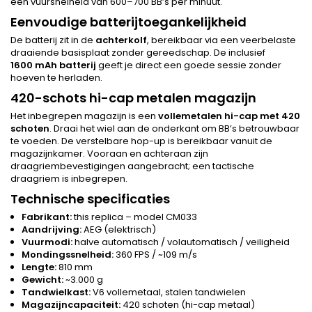
een vuursnelheid van 600–700 BB’s per minuut.
Eenvoudige batterijtoegankelijkheid
De batterij zit in de
achterkolf
, bereikbaar via een veerbelaste
draaiende basisplaat zonder gereedschap. De inclusief
1600 mAh batterij
geeft je direct een goede sessie zonder
hoeven te herladen.
420-schots hi-cap metalen magazijn
Het inbegrepen magazijn is een
vollemetalen hi-cap met 420
schoten
. Draai het wiel aan de onderkant om BB’s betrouwbaar
te voeden. De verstelbare hop-up is bereikbaar vanuit de
magazijnkamer. Vooraan en achteraan zijn
draagriembevestigingen aangebracht; een tactische
draagriem is inbegrepen.
Technische specificaties
Fabrikant:
this replica – model CM033
Aandrijving:
AEG (elektrisch)
Vuurmodi:
halve automatisch / volautomatisch / veiligheid
Mondingssnelheid:
360 FPS / ~109 m/s
Lengte:
810 mm
Gewicht:
~3.000 g
Tandwielkast:
V6 vollemetaal, stalen tandwielen
Magazijncapaciteit:
420 schoten (hi-cap metaal)