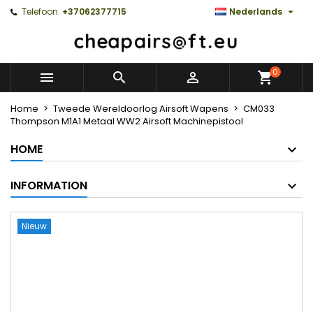

Telefoon:
+37062377715
Nederlands
0



Home
Tweede Wereldoorlog Airsoft Wapens
CM033
Thompson M1A1 Metaal WW2 Airsoft Machinepistool
HOME
INFORMATION
Nieuw