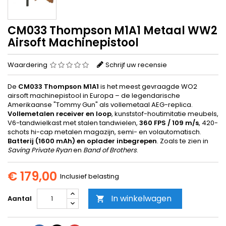
CM033 Thompson M1A1 Metaal WW2
Airsoft Machinepistool
Waardering
Schrijf uw recensie
De
CM033 Thompson M1A1
is het meest gevraagde WO2
airsoft machinepistool in Europa – de legendarische
Amerikaanse "Tommy Gun" als vollemetaal AEG-replica.
Vollemetalen receiver en loop
, kunststof-houtimitatie meubels,
V6-tandwielkast met stalen tandwielen,
360 FPS / 109 m/s
, 420-
schots hi-cap metalen magazijn, semi- en volautomatisch.
Batterij (1600 mAh) en oplader inbegrepen
. Zoals te zien in
Saving Private Ryan
en
Band of Brothers
.
€ 179,00
Inclusief belasting
In winkelwagen
Aantal
