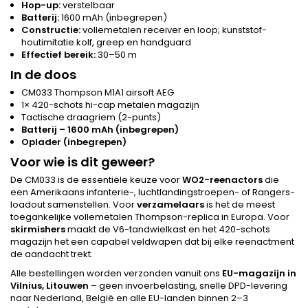
Hop-up:
verstelbaar
Batterij:
1600 mAh (inbegrepen)
Constructie:
vollemetalen receiver en loop; kunststof-
houtimitatie kolf, greep en handguard
Effectief bereik:
30–50 m
In de doos
CM033 Thompson M1A1 airsoft AEG
1× 420-schots hi-cap metalen magazijn
Tactische draagriem (2-punts)
Batterij – 1600 mAh (inbegrepen)
Oplader (inbegrepen)
Voor wie is dit geweer?
De CM033 is de essentiële keuze voor
WO2-reenactors
die
een Amerikaans infanterie-, luchtlandingstroepen- of Rangers-
loadout samenstellen. Voor
verzamelaars
is het de meest
toegankelijke vollemetalen Thompson-replica in Europa. Voor
skirmishers
maakt de V6-tandwielkast en het 420-schots
magazijn het een capabel veldwapen dat bij elke reenactment
de aandacht trekt.
Alle bestellingen worden verzonden vanuit ons
EU-magazijn in
Vilnius, Litouwen
– geen invoerbelasting, snelle DPD-levering
naar Nederland, België en alle EU-landen binnen 2–3