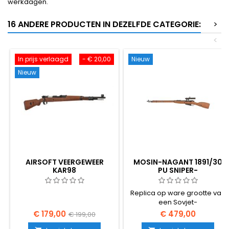
werkdagen.
16 ANDERE PRODUCTEN IN DEZELFDE CATEGORIE:
>
<
In prijs verlaagd
- € 20,00
Nieuw
Nieuw
AIRSOFT VEERGEWEER
MOSIN-NAGANT 1891/30
KAR98
PU SNIPER-
AIRSOFTGEWEER – ECHT
HOUT, ECHTE PU-
Replica op ware grootte van
RICHTKIJKER, WWII SOVJET
een Sovjet-
sluipschuttersgeweer uit de
€ 179,00
€ 479,00
€ 199,00
Tweede Wereldoorlog —