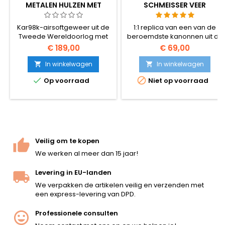
METALEN HULZEN MET
SCHMEISSER VEER
UITWERPMECHANISME
MACHINEPISTOOL
Kar98k-airsoftgeweer uit de
1:1 replica van een van de
Tweede Wereldoorlog met
beroemdste kanonnen uit de
metalen hulsuitwerpsysteem
Tweede Wereldoorlog -
€ 189,00
€ 69,00
— het realistische alternatief
MP40 Schmeisser. Gemaakt
voor standaard
van kunststof.
In winkelwagen
In winkelwagen


snipergeweren met hoge


Op voorraad
Niet op voorraad
magazijncapaciteit. Laad BB’s
in messing hulzen, beweeg
de grendel, en de lege huls
vliegt aan de zijkant naar
buiten. Veeraangedreven,
~350 FPS / 1,14 J met 0,20 g
BB’s, totale lengte 1120 mm.
Veilig om te kopen
De kolf van...
We werken al meer dan 15 jaar!
Levering in EU-landen
We verpakken de artikelen veilig en verzenden met
een express-levering van DPD.
Professionele consulten