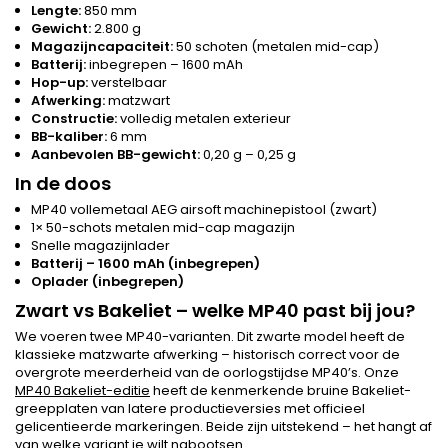
Lengte:
850 mm
Gewicht:
2.800 g
Magazijncapaciteit:
50 schoten (metalen mid-cap)
Batterij:
inbegrepen – 1600 mAh
Hop-up:
verstelbaar
Afwerking:
matzwart
Constructie:
volledig metalen exterieur
BB-kaliber:
6 mm
Aanbevolen BB-gewicht:
0,20 g – 0,25 g
In de doos
MP40 vollemetaal AEG airsoft machinepistool (zwart)
1× 50-schots metalen mid-cap magazijn
Snelle magazijnlader
Batterij – 1600 mAh (inbegrepen)
Oplader (inbegrepen)
Zwart vs Bakeliet – welke MP40 past bij jou?
We voeren twee MP40-varianten. Dit zwarte model heeft de
klassieke matzwarte afwerking – historisch correct voor de
overgrote meerderheid van de oorlogstijdse MP40’s. Onze
MP40 Bakeliet-editie
heeft de kenmerkende bruine Bakeliet-
greepplaten van latere productieversies met officieel
gelicentieerde markeringen. Beide zijn uitstekend – het hangt af
van welke variant je wilt nabootsen.