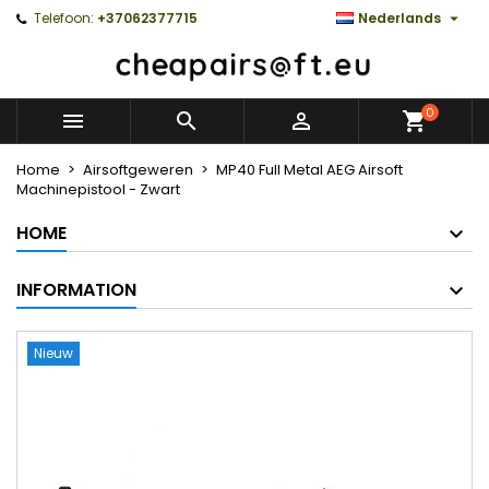

Telefoon:
+37062377715
Nederlands
0



Home
Airsoftgeweren
MP40 Full Metal AEG Airsoft
Machinepistool - Zwart
HOME
INFORMATION
Nieuw