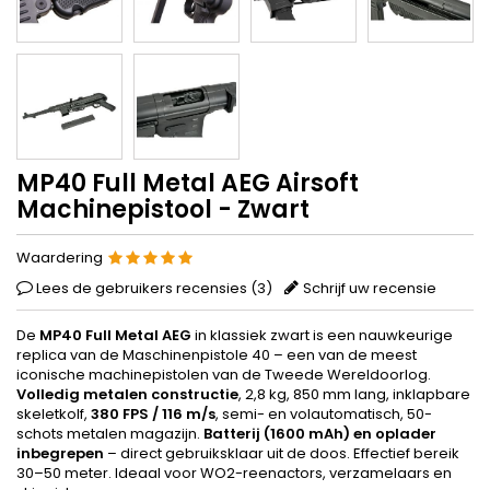
MP40 Full Metal AEG Airsoft
Machinepistool - Zwart
Waardering
Lees de gebruikers recensies (
3
)
Schrijf uw recensie
De
MP40 Full Metal AEG
in klassiek zwart is een nauwkeurige
replica van de Maschinenpistole 40 – een van de meest
iconische machinepistolen van de Tweede Wereldoorlog.
Volledig metalen constructie
, 2,8 kg, 850 mm lang, inklapbare
skeletkolf,
380 FPS / 116 m/s
, semi- en volautomatisch, 50-
schots metalen magazijn.
Batterij (1600 mAh) en oplader
inbegrepen
– direct gebruiksklaar uit de doos. Effectief bereik
30–50 meter. Ideaal voor WO2-reenactors, verzamelaars en