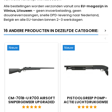
Alle bestellingen worden verzonden vanuit ons
EU-magazijn in
Vilnius, Litouwen
– geen invoerbelasting, geen
douaneverrassingen, snelle DPD-levering naar Nederland,
België en alle EU-landen binnen 2–3 werkdagen.
16 ANDERE PRODUCTEN IN DEZELFDE CATEGORIE:
>
<
Nieuw
Nieuw
CM-701B-U R700 AIRSOFT
PISTOOLGREEP POMP-
SNIPERGEWEER UPGRADED
ACTIE LUCHTDRUKGEWEER
- 520 FPS
- COMPACT TWEEDE,
ZONDER KOLF