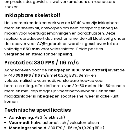
en precies dat gewicht is wat verzamelaars en reenactors
zoeken.
Inklapbare skeletkolf
Het kenmerkende kenmerk van de MP40 was zijn inklapbare
metalen skeletkolf, ontworpen om hem compact genoeg te
maken voor voertuigbemanningen en parachutisten. Deze
replica reproduceert dat mechanisme: de kolf klapt veilig onder
de receiver voor CQB-gebruik en wordt uitgeschoven tot de
volledige
850 mm
voor veldschieten. Beide posities
vergrendelen stevig zonder speling.
Prestaties: 380 FPS / 116 m/s
Aangedreven door de inbegrepen
1600 mAh batterij
levert de
MP40
380 FPS / 116 m/s
met 0,20g BB’s. Semi- en
volautomatische vuurmodi, verstelbare hop-up voor
bereikinstelling, effectief bereik van 30–50 meter. Het 50-schots
metalen mid-cap magazijn voedt betrouwbaar. Een snelle
magazijnlader is inbegrepen zodat je snel weer in actie kunt
komen.
Technische specificaties
Aandrijving:
AEG (elektrisch)
Vuurmodi:
halve automatisch / volautomatisch
Mondingssnelheid:
380 FPS / ~116 m/s (0,20g BB’s)