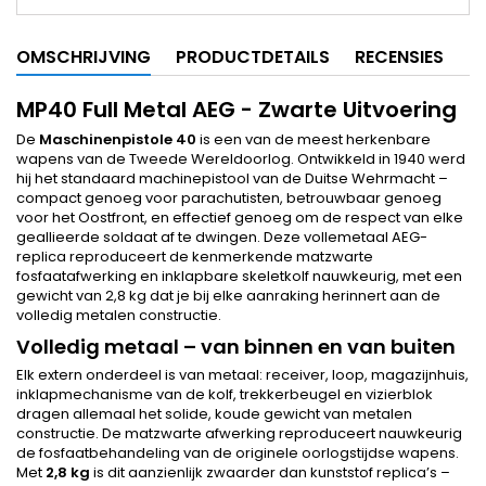
OMSCHRIJVING
PRODUCTDETAILS
RECENSIES
MP40 Full Metal AEG - Zwarte Uitvoering
De
Maschinenpistole 40
is een van de meest herkenbare
wapens van de Tweede Wereldoorlog. Ontwikkeld in 1940 werd
hij het standaard machinepistool van de Duitse Wehrmacht –
compact genoeg voor parachutisten, betrouwbaar genoeg
voor het Oostfront, en effectief genoeg om de respect van elke
geallieerde soldaat af te dwingen. Deze vollemetaal AEG-
replica reproduceert de kenmerkende matzwarte
fosfaatafwerking en inklapbare skeletkolf nauwkeurig, met een
gewicht van 2,8 kg dat je bij elke aanraking herinnert aan de
volledig metalen constructie.
Volledig metaal – van binnen en van buiten
Elk extern onderdeel is van metaal: receiver, loop, magazijnhuis,
inklapmechanisme van de kolf, trekkerbeugel en vizierblok
dragen allemaal het solide, koude gewicht van metalen
constructie. De matzwarte afwerking reproduceert nauwkeurig
de fosfaatbehandeling van de originele oorlogstijdse wapens.
Met
2,8 kg
is dit aanzienlijk zwaarder dan kunststof replica’s –