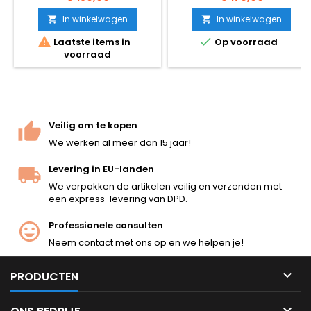
een van de meest iconische
pistolen aller tijden, gemaakt
In winkelwagen
In winkelwagen


in Taiwan, volledig van


Laatste items in
Op voorraad
metaal, zwaar en robuust.
voorraad
Veilig om te kopen
We werken al meer dan 15 jaar!
Levering in EU-landen
We verpakken de artikelen veilig en verzenden met
een express-levering van DPD.
Professionele consulten
Neem contact met ons op en we helpen je!

PRODUCTEN
