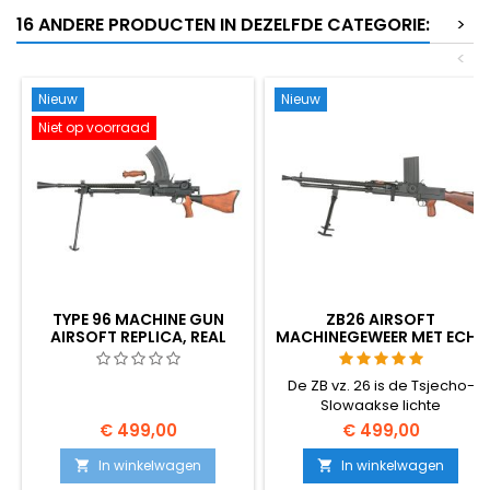
16 ANDERE PRODUCTEN IN DEZELFDE CATEGORIE:
>
<
Nieuw
Nieuw
Niet op voorraad
TYPE 96 MACHINE GUN
ZB26 AIRSOFT
AIRSOFT REPLICA, REAL
MACHINEGEWEER MET ECHT
WOOD
HOUT &MDASH; SNOW
WOLF SW-028W
De ZB vz. 26 is de Tsjecho-
Slowaakse lichte
machinegeweer die de
€ 499,00
€ 499,00
grondslag legde voor het
beroemde Britse Bren — en
In winkelwagen
In winkelwagen


hij duikt in airsoft bijna nooit