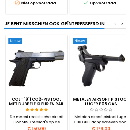


Niet op voorraad
Op voorraad
op. Wij hebben hem.
Vollemetaal frame, echt
houten kolf en
kolompistoolgreep, 1180mm
JE BENT MISSCHIEN OOK GEÏNTERESSEERD IN
<
>
lang, 6,2 kg. Het topladende
magazijn, de verstelbare
hop-up en het uitklapbare
bipod maken dit de meest
Nieuw
Nieuw
authentieke en...
COLT 1911 CO2-PISTOOL
METALEN AIRSOFT PISTOOL
MET DUBBELE KLEUR EN RAIL
LUGER P08 GAS
TERUGSLAG
De meest realistische airsoft
Metalen airsoft pistool Luger
Colt M1911 replica's op de
P08 GBB, aangedreven door
markt! Cybergun 180531.
groen gas. Een replica van
€ 150,00
€ 179,00