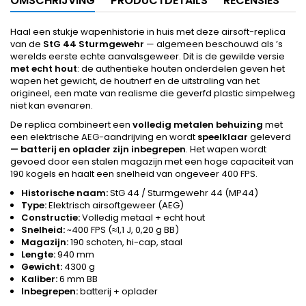
OMSCHRIJVING
PRODUCTDETAILS
RECENSIES
Haal een stukje wapenhistorie in huis met deze airsoft-replica
van de
StG 44 Sturmgewehr
— algemeen beschouwd als ’s
werelds eerste echte aanvalsgeweer. Dit is de gewilde versie
met echt hout
: de authentieke houten onderdelen geven het
wapen het gewicht, de houtnerf en de uitstraling van het
origineel, een mate van realisme die geverfd plastic simpelweg
niet kan evenaren.
De replica combineert een
volledig metalen behuizing
met
een elektrische AEG-aandrijving en wordt
speelklaar
geleverd
— batterij en oplader zijn inbegrepen
. Het wapen wordt
gevoed door een stalen magazijn met een hoge capaciteit van
190 kogels en haalt een snelheid van ongeveer 400 FPS.
Historische naam:
StG 44 / Sturmgewehr 44 (MP44)
Type:
Elektrisch airsoftgeweer (AEG)
Constructie:
Volledig metaal + echt hout
Snelheid:
~400 FPS (≈1,1 J, 0,20 g BB)
Magazijn:
190 schoten, hi-cap, staal
Lengte:
940 mm
Gewicht:
4300 g
Kaliber:
6 mm BB
Inbegrepen:
batterij + oplader