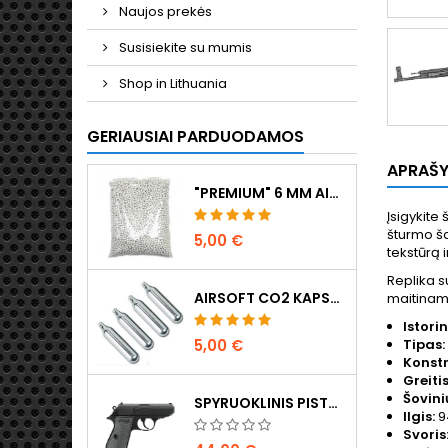
Naujos prekės
Susisiekite su mumis
Shop in Lithuania
GERIAUSIAI PARDUODAMOS
APRAŠ
"PREMIUM" 6 MM AIRSOFT ŠRATAI 0,20 G - 1000 ŠOVINIŲ, BE UŽSTRIGIMO, ŠAUDYMAS TIESIAI
Įsigykite 
šturmo ša
5,00 €
tekstūrą 
Replika 
AIRSOFT CO2 KAPSULĖS 12G, 5 VNT. - PAGAMINTA VENGRIJOJE, ES, AUKŠČIAUSIOS KOKYBĖS
maitinama
Istori
Tipas:
5,00 €
Konstr
Greitis
Šovini
SPYRUOKLINIS PISTOLETAS WALTHER PPK/S
Ilgis:
9
Svoris