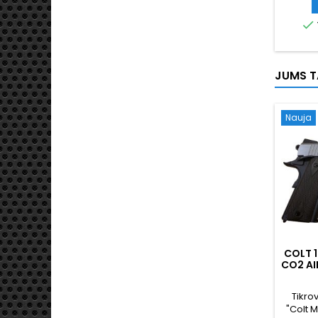
metalas
var

dėtuve: 
BB. Au
kaip o
2,0 
JUMS TA
dau
Nauja
COLT 1
CO2 AI
Tikrov
"Colt M