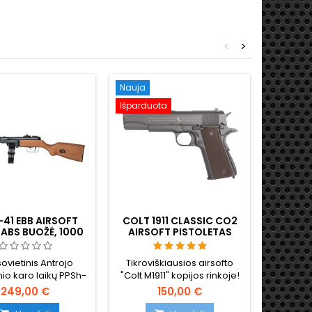
<
>
Nauja
Nauja
Išparduota
41 EBB AIRSOFT
COLT 1911 CLASSIC CO2
MOSIN
 ABS BUOŽĖ, 1000
AIRSOFT PISTOLETAS
KARABIN
BŪGNINĖ DĖTUVĖ,
AIRSOF
ŠPUČIAMASIS
ŠAU
ovietinis Antrojo
Tikroviškiausios airsofto
S&T Mos
nio karo laikų PPSh-
"Colt M1911" kopijos rinkoje!
autentiš
oft AEG su elektriniu
Cybergun 180512.
karabino
249,00 €
150,00 €
isu, užtikrinančiu
tikro me