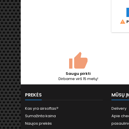
Cy

P
Saugu pirkti
Dirbame virš 15 metų!
PREKĖS
MŪSŲ Į
Kas yra airsoftas?
Delivery
Sumažinta kaina
Apie chea
Naujos prekės
pasaulini