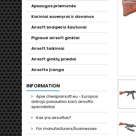
Apsaugos priemonės
Kariniai suvenyrai ir dovanos
Airsoft snaiperio šautuvai
Pigiausi airsoft ginklai
Airsoft taikiniai
Airsoft ginklų priedai
Airsofto įranga
INFORMATION
Apie cheapairsoft.eu - Europos
antrojo pasaulinio karo airsofto
specialistas
Kas yra airsoftas?
For manufacturers/businesses