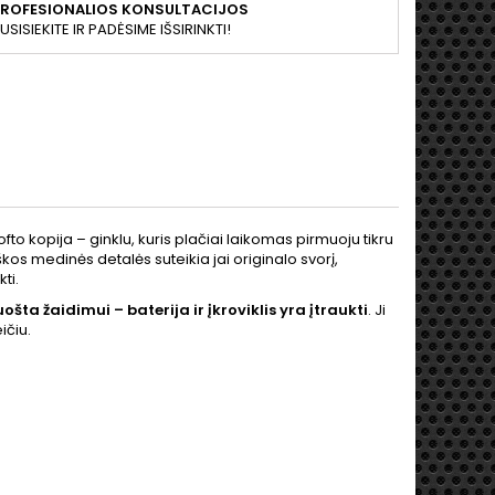
PROFESIONALIOS KONSULTACIJOS
USISIEKITE IR PADĖSIME IŠSIRINKTI!
softo kopija – ginklu, kuris plačiai laikomas pirmuoju tikru
škos medinės detalės suteikia jai originalo svorį,
ti.
ošta žaidimui – baterija ir įkroviklis yra įtraukti
. Ji
ičiu.