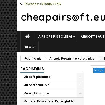
Telefonas:
+37062377715
PAGRINDINIS
AIRSOFT PISTOLETAI
AIRSOFT ŠAUT
BLOG
Pagrindinis
Antrojo Pasaulinio Karo ginklai
PAGRINDINIS
Nauja
Airsoft pistoletai
Toggle
Airsoft šautuvai
Toggle
Airsoft šoviniai
Toggle
Antrojo Pasaulinio Karo ginklai