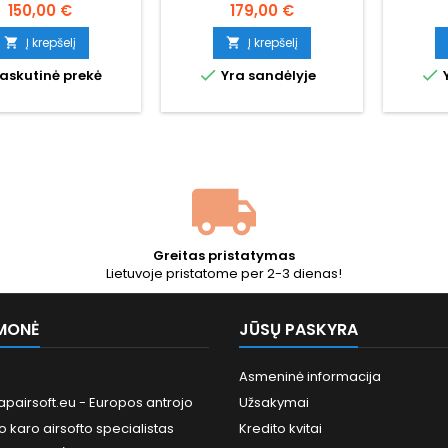
bergun 180531.
varomas žaliomis dujomis.
automat
150,00 €
179,00 €
Taivane pagaminta vieno
pilno me
ikoniškiausių visų laikų
spalvos
Į krepšelį
Į krepšelį


pistoletų kopija, visiškai
ranke


askutinė prekė
Yra sandėlyje
Y
metalinė, sunki ir tvirta.
sulanks
V3 pav
automa
FPS, 
Ba
Greitas pristatymas
Lietuvoje pristatome per 2-3 dienas!
MONĖ
JŪSŲ PASKYRA
Asmeninė informacija
pairsoft.eu - Europos antrojo
Užsakymai
o karo airsofto specialistas
Kredito kvitai