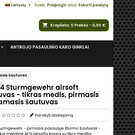

Lietuvių
Sveiki,
Prisijungti
arba
Sukurti paskyrą
ška
Krepšelis
0
Prekės -
0,00 €
ANTROJO PASAULINIO KARO GINKLAI
masis šautuvas
44 Sturmgewehr airsoft
vas - tikras medis, pirmasis
amasis šautuvas
s
Parašyti atsiliepimą
turmgewehr - pirmasis pasaulyje šturmo šautuvas -
škai metalinė AEG airsofto kopija su tikro medžio