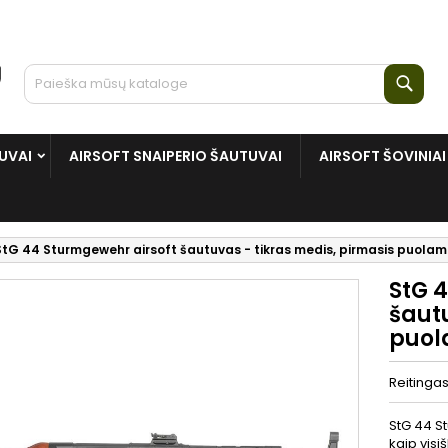
Paie
UVAI
AIRSOFT SNAIPERIO ŠAUTUVAI
AIRSOFT ŠOVINIAI
StG 44 Sturmgewehr airsoft šautuvas - tikras medis, pirmasis puola
StG 
šautu
puol
Reitinga
StG 44 S
kaip visi