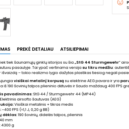
S
YMAS
PREKĖ DETALIAU
ATSILIEPIMAI
šiek tiek šaunamųjų ginklų istorijos su šia
„StG 44 Sturmgewehr
“ air
utuvu pasaulyje. Tai ypač vertinama versija
su tikru medžiu
: autenti
ir išvaizdą – tokio realizmo lygio dažytas plastikas tiesiog negali pasiek
sujungia
visiškai metalinį korpusą
su elektrine AEG pavara ir yra
paru
 iš 190 šovinių talpos plieninio dėtuvės ir šaudo maždaug 400 FPS gre
nis pavadinimas:
StG 44 / Sturmgewehr 44 (MP44)
Elektrinis airsofto šautuvas (AEG)
ukcija:
Visiškai metalinis + tikras medis
:
~400 FPS (≈1,1 J, 0,20 g BB)
ų dėklas:
190 šovinių, didelės talpos, plieninis
40 mm
:
4300 g