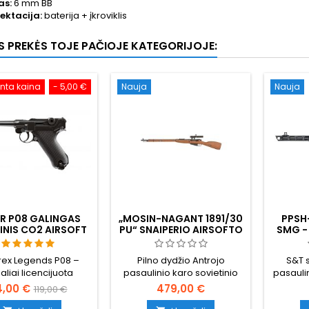
as:
6 mm BB
ektacija:
baterija + įkroviklis
OS PREKĖS TOJE PAČIOJE KATEGORIJOJE:
nta kaina
- 5,00 €
Nauja
Nauja
R P08 GALINGAS
„MOSIN-NAGANT 1891/30
PPSH-
INIS CO2 AIRSOFT
PU“ SNAIPERIO AIRSOFTO
SMG -
OLETAS - UMAREX
ŠAUTUVAS – TIKRAS
VNT. 
LEGENDS
MEDIS, TIKRAS PU
I
ex Legends P08 –
Pilno dydžio Antrojo
S&T s
TAIKIKLIS, WWII
ialiai licencijuota
pasaulinio karo sovietinio
pasauli
SOVIETINIS
o Antrojo pasaulinio
snaiperio šautuvo replika —
41 airs
4,00 €
479,00 €
119,00 €
toleto replika. Visas
„Mosin-Nagant 1891/30“ su
užta