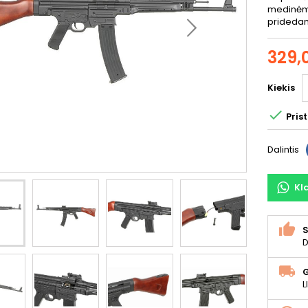
medinėmis
pridedami
329,
Kiekis

Pris
Dalintis
Kl
S
D
L