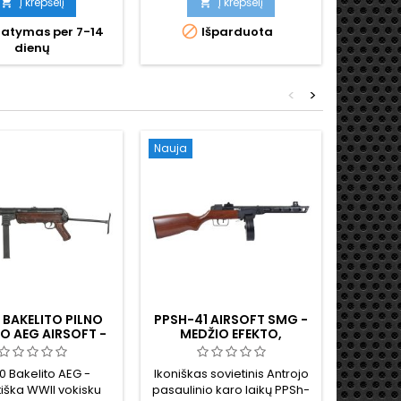
šką užrakto veikimą.
Spyruokl
Į krepšelį
Į krepšelį


BS polimero
mechaniz


tatymas per 7-14
Išparduota
Pa
iatorius, metalinė
VSR-
dienų
ė dalis, 1000 šovinių
sistem
is būgninis dėtuvė,
vamzdis.
 visiškai automatinis
mm - to
<
>
~300 FPS / 1,4 J. 840
armijos 
mm, 3780 g.
n
Nauja
Nauja
BAKELITO PILNO
PPSH-41 AIRSOFT SMG -
PPSH-4
O AEG AIRSOFT -
MEDŽIO EFEKTO,
TI
WII REPLIKA
METALINIS, 1000 VNT.
METAL
BŪGNINĖ DĖTUVĖ
BŪG
 Bakelito AEG -
Ikoniškas sovietinis Antrojo
Sovietini
iška WWII vokisku
pasaulinio karo laikų PPSh-
karo la