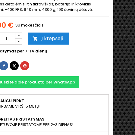
 detalėmis. Itin tikroviškas; baterija ir įkroviklis
. ~400 FPS, 940 mm, 4300 g, 190 šovinių dėtuvė.
00 €
Su mokesčiais
Į krepšelį

tatymas per 7-14 dienų
Dalintis
Twitter
Pinterest
auskite apie produktą per WhatsApp
AUGU PIRKTI
IRBAME VIRŠ 15 METŲ!
GREITAS PRISTATYMAS
IETUVOJE PRISTATOME PER 2-3 DIENAS!