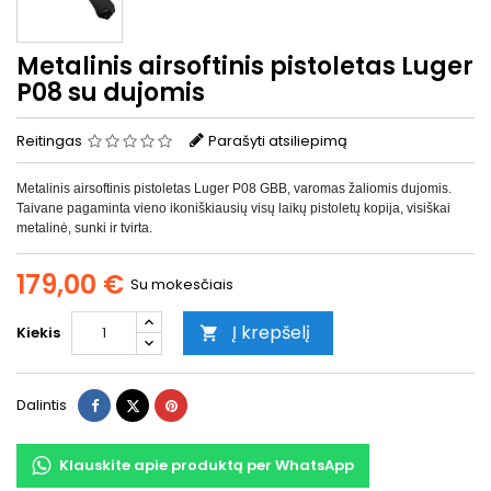
Metalinis airsoftinis pistoletas Luger
P08 su dujomis
Reitingas
Parašyti atsiliepimą
Metalinis airsoftinis pistoletas Luger P08 GBB, varomas žaliomis dujomis.
Taivane pagaminta vieno ikoniškiausių visų laikų pistoletų kopija, visiškai
metalinė, sunki ir tvirta.
179,00 €
Su mokesčiais
Į krepšelį
Kiekis

Dalintis
Twitter
Pinterest
Dalintis
Klauskite apie produktą per WhatsApp