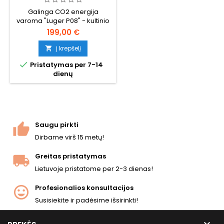
KARO LAIKŲ VOKIŠKAS
Galinga CO2 energija
PISTOLETAS, STIPRESNIS UŽ
varoma "Luger P08" - kultinio
ŽALIAS DUJAS
vokiečių karinio pistoleto,
199,00 €
naudoto per abu pasaulinius
karus, kopija. Visiškai
Į krepšelį

metalinis korpusas, ~350 FPS /

Pristatymas per 7-14
1,14 J, 15 šovinių dėtuvė.
dienų
Pastebimai galingesnis ir su
stipresniu grįžtamuoju smūgiu
nei žaliomis dujomis varomas
"Luger P08" variantas.
Saugu pirkti
Dirbame virš 15 metų!
Greitas pristatymas
Lietuvoje pristatome per 2-3 dienas!
Profesionalios konsultacijos
Susisiekite ir padėsime išsirinkti!
