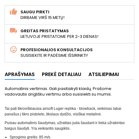
SAUGU PIRKTI
DIRBAME VIRŠ 15 METŲ!
GREITAS PRISTATYMAS
LIETUVOJE PRISTATOME PER 2-3 DIENAS!
PROFESIONALIOS KONSULTACIJOS
SUSISIEKITE IR PADĖSIME IŠSIRINKTI!
APRAŠYMAS
PREKĖ DETALIAU
ATSILIEPIMAI
Automatinis vertimas. Gali pasitaikyti klaidų. Prašome
vadovautis anglišku vertimu arba susisiekti su mumis.
Tai pati tikroviškiausia airsoft Luger replika - blowback, veikimas labai
panašus į tikro pistoleto, tikslaus dydžio, visiškai metalinė.
Pusiau automatinis šaudymas, užraktas juda šaudant ir lieka užrakintas
baigus šaudyti. Yra veikiantis saugiklis.
Sprogimo greitis: 85 m/s