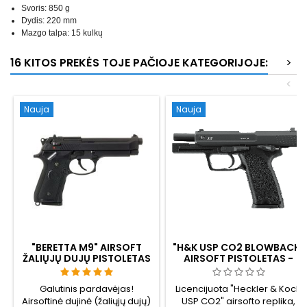
Svoris: 850 g
Dydis: 220 mm
Mazgo talpa: 15 kulkų
16 KITOS PREKĖS TOJE PAČIOJE KATEGORIJOJE:
>
<
Nauja
Nauja
"BERETTA M9" AIRSOFT
"H&K USP CO2 BLOWBACK"
ŽALIŲJŲ DUJŲ PISTOLETAS
AIRSOFT PISTOLETAS -
SU ATOVEIKSMIU (GBB)
PILNO DYDŽIO,
LICENCIJUOTAS "UMAREX",
Galutinis pardavėjas!
Licencijuota "Heckler & Koch
TINKA DIDESNĖMS
Airsoftinė dujinė (žaliųjų dujų)
USP CO2" airsofto replika,
RANKOMS