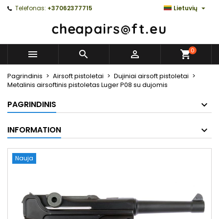

Telefonas:
+37062377715
Lietuvių
0



Pagrindinis
Airsoft pistoletai
Dujiniai airsoft pistoletai
Metalinis airsoftinis pistoletas Luger P08 su dujomis
PAGRINDINIS
INFORMATION
Nauja