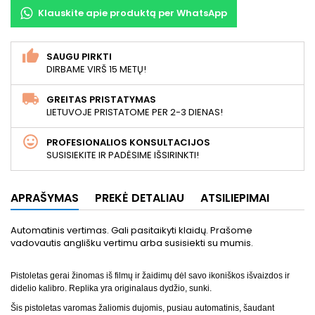
Klauskite apie produktą per WhatsApp
SAUGU PIRKTI
DIRBAME VIRŠ 15 METŲ!
GREITAS PRISTATYMAS
LIETUVOJE PRISTATOME PER 2-3 DIENAS!
PROFESIONALIOS KONSULTACIJOS
SUSISIEKITE IR PADĖSIME IŠSIRINKTI!
APRAŠYMAS
PREKĖ DETALIAU
ATSILIEPIMAI
Automatinis vertimas. Gali pasitaikyti klaidų. Prašome
vadovautis anglišku vertimu arba susisiekti su mumis.
Pistoletas gerai žinomas iš filmų ir žaidimų dėl savo ikoniškos išvaizdos ir
didelio kalibro. Replika yra originalaus dydžio, sunki.
Šis pistoletas varomas žaliomis dujomis, pusiau automatinis, šaudant