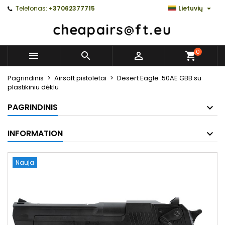

Telefonas:
+37062377715
Lietuvių
0



Pagrindinis
Airsoft pistoletai
Desert Eagle .50AE GBB su
plastikiniu dėklu
PAGRINDINIS
INFORMATION
Nauja