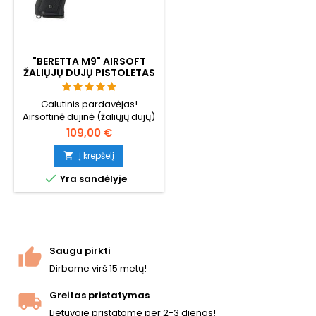
"BERETTA M9" AIRSOFT
ŽALIŲJŲ DUJŲ PISTOLETAS
SU ATOVEIKSMIU (GBB)
Galutinis pardavėjas!
Airsoftinė dujinė (žaliųjų dujų)
"Beretta M9" kopija su dujine
109,00 €
atbuline eiga (GBB) - šaudant
ginklas juda ir atšoka.
Į krepšelį


Yra sandėlyje
Saugu pirkti
Dirbame virš 15 metų!
Greitas pristatymas
Lietuvoje pristatome per 2-3 dienas!