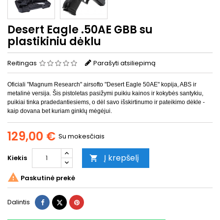
Desert Eagle .50AE GBB su
plastikiniu dėklu
Reitingas
Parašyti atsiliepimą
Oficiali "Magnum Research" airsofto "Desert Eagle 50AE" kopija, ABS ir
metalinė versija. Šis pistoletas pasižymi puikiu kainos ir kokybės santykiu,
puikiai tinka pradedantiesiems, o dėl savo išskirtinumo ir pateikimo dėkle -
kaip dovana bet kuriam ginklų mėgėjui.
129,00 €
Su mokesčiais
Į krepšelį
Kiekis


Paskutinė prekė
Dalintis
Twitter
Pinterest
Dalintis