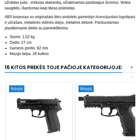
užraktas juda - imituoja atatranką, užrakinamas pasibaigus šoviniui. Veikia
saugiklis, išardomas kaip tikras pistoletas.
ABS korpusas su originaliais tikro pistoleto gamintojo licencijuotais logotipais
ir užrašais, metalinės vidinės dalys, metalinė dėtuvė. Parduodamas
plastikiniame dėkle su paminkštinimu
Svoris: 1,02 kg
Dydis: 27 cm
Garsinis greitis: 92 m/s
Mazgo talpa: 26 kulkos
16 KITOS PREKĖS TOJE PAČIOJE KATEGORIJOJE:
>
<
Nauja
Nauja