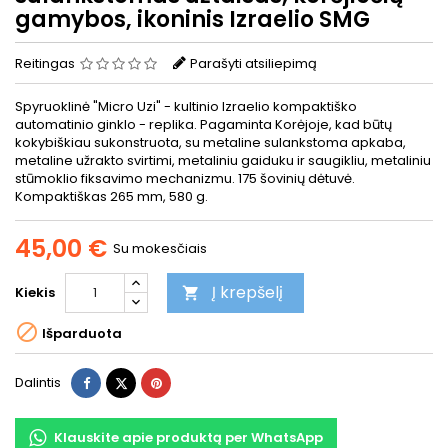
gamybos, ikoninis Izraelio SMG
Reitingas
Parašyti atsiliepimą
Spyruoklinė "Micro Uzi" - kultinio Izraelio kompaktiško
automatinio ginklo - replika. Pagaminta Korėjoje, kad būtų
kokybiškiau sukonstruota, su metaline sulankstoma apkaba,
metaline užrakto svirtimi, metaliniu gaiduku ir saugikliu, metaliniu
stūmoklio fiksavimo mechanizmu. 175 šovinių dėtuvė.
Kompaktiškas 265 mm, 580 g.
45,00 €
Su mokesčiais
Į krepšelį
Kiekis


Išparduota
Dalintis
Twitter
Pinterest
Dalintis
Klauskite apie produktą per WhatsApp