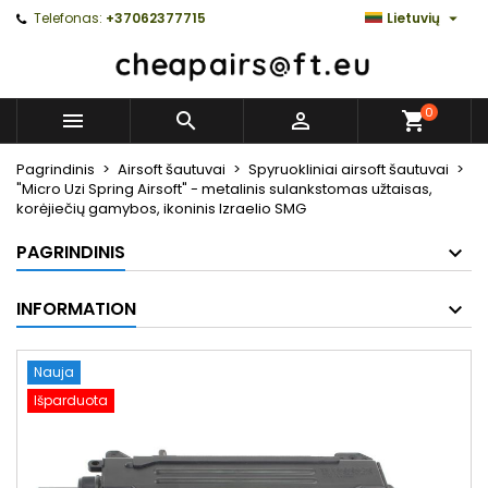

Telefonas:
+37062377715
Lietuvių
0



Pagrindinis
Airsoft šautuvai
Spyruokliniai airsoft šautuvai
"Micro Uzi Spring Airsoft" - metalinis sulankstomas užtaisas,
korėjiečių gamybos, ikoninis Izraelio SMG
PAGRINDINIS
INFORMATION
Nauja
Išparduota