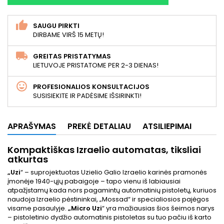
SAUGU PIRKTI
DIRBAME VIRŠ 15 METŲ!
GREITAS PRISTATYMAS
LIETUVOJE PRISTATOME PER 2-3 DIENAS!
PROFESIONALIOS KONSULTACIJOS
SUSISIEKITE IR PADĖSIME IŠSIRINKTI!
APRAŠYMAS
PREKĖ DETALIAU
ATSILIEPIMAI
Kompaktiškas Izraelio automatas, tiksliai
atkurtas
„Uzi
“ – suprojektuotas Uzielio Galio Izraelio karinės pramonės
įmonėje 1940-ųjų pabaigoje – tapo vienu iš labiausiai
atpažįstamų kada nors pagamintų automatinių pistoletų, kuriuos
naudoja Izraelio pėstininkai, „Mossad“ ir specialiosios pajėgos
visame pasaulyje.
„Micro Uzi
“ yra mažiausias šios šeimos narys
– pistoletinio dydžio automatinis pistoletas su tuo pačiu iš karto