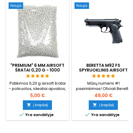
Nauja
Nauja
"PREMIUM" 6 MM AIRSOFT
BERETTA M92 FS
ŠRATAI 0,20 G - 1000
SPYRUOKLINIS AIRSOFT
ŠOVINIŲ, BE UŽSTRIGIMO,
PISTOLETAS -
ŠAUDYMAS TIESIAI
PERKAMIAUSIAS
Patikimos 0,20 g airsoft šratai
Mūsų numeris #1
- poliruotos, idealiai apvalios,
pasirinkimas! Oficiali Beretta
patikimai paduodamos per
M92 FS replika iš vokiečių
5,00 €
49,00 €
bet kokį šovinį. 1000 šovinių,
gamintojo Umarex. Metalinės
tinkamų "hi-caps", dujinėms
vidinės dalys, 12 šratų dėtuvė
Į krepšelį
Į krepšelį


granatoms ir standartiniams
ir neįtikėtinas patikimumas


Yra sandėlyje
Yra sandėlyje
dėklams. Neužsikišimo
žiemą. Nereikia dujų ar
garantija, tiesus šaudymas.
baterijų.