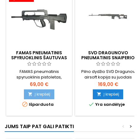
FAMAS PNEUMATINIS
SVD DRAGUNOVO
SPYRUOKLINIS ŠAUTUVAS
PNEUMATINIS SNAIPERIO
ŠAUTUVAS -
SPYRUOKLINIS, ~400 FPS /
FAMAS pneumatinis
Pilno dydžio SVD Dragunov
122 M/S, JUODAS METALAS
spyruoklinis pistoletas,
airsoft kopija su juodais
tikroviška sunki plastikinė
sintetinėmis detalėmis ir
69,00 €
169,00 €
kopija
ABS+aliuminio korpusu.
Užrakto spyruoklės galia:
Į krepšelį
Į krepšelį


~400 FPS / 122 m/s / 1,49 J su


Išparduota
Yra sandėlyje
0,20 g šratais, 600 mm vidinis
vamzdis, 1120 mm ilgio
vamzdis. Klasikinis sovietinis
šaulio šautuvas už dalį dujinio
JUMS TAIP PAT GALI PATIKTI
<
>
snaiperio kainos.