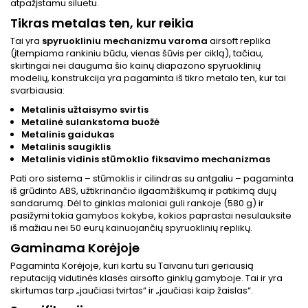
atpažįstamu siluetu.
Tikras metalas ten, kur reikia
Tai yra
spyruokliniu mechanizmu varoma
airsoft replika
(įtempiama rankiniu būdu, vienas šūvis per ciklą), tačiau,
skirtingai nei dauguma šio kainų diapazono spyruoklinių
modelių, konstrukcija yra pagaminta iš tikro metalo ten, kur tai
svarbiausia:
Metalinis užtaisymo svirtis
Metalinė sulankstoma buožė
Metalinis gaidukas
Metalinis saugiklis
Metalinis vidinis stūmoklio fiksavimo mechanizmas
Pati oro sistema – stūmoklis ir cilindras su antgaliu – pagaminta
iš grūdinto ABS, užtikrinančio ilgaamžiškumą ir patikimą dujų
sandarumą. Dėl to ginklas maloniai guli rankoje (580 g) ir
pasižymi tokia gamybos kokybe, kokios paprastai nesulauksite
iš mažiau nei 50 eurų kainuojančių spyruoklinių replikų.
Gaminama Korėjoje
Pagaminta Korėjoje, kuri kartu su Taivanu turi geriausią
reputaciją vidutinės klasės airsofto ginklų gamyboje. Tai ir yra
skirtumas tarp „jaučiasi tvirtas“ ir „jaučiasi kaip žaislas“.