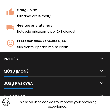
Saugu pirkti
Dirbame virš 15 metų!
Greitas pristatymas
Lietuvoje pristatome per 2-3 dienas!
Profesionalios konsultacijos
Susisiekite ir padėsime išsirinkti!

PREKĖS

MŪSŲ ĮMONĖ

JŪSŲ PASKYRA

KONTAKTAI
This shop uses cookies to improve your browsing
experience.
Facebook
Instagram