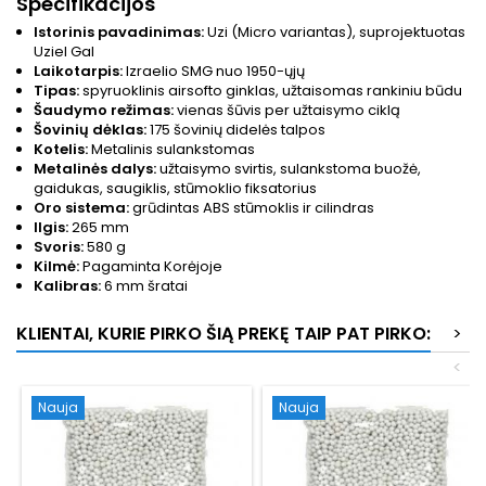
Specifikacijos
Istorinis pavadinimas:
Uzi (Micro variantas), suprojektuotas
Uziel Gal
Laikotarpis:
Izraelio SMG nuo 1950-ųjų
Tipas:
spyruoklinis airsofto ginklas, užtaisomas rankiniu būdu
Šaudymo režimas:
vienas šūvis per užtaisymo ciklą
Šovinių dėklas:
175 šovinių didelės talpos
Kotelis:
Metalinis sulankstomas
Metalinės dalys:
užtaisymo svirtis, sulankstoma buožė,
gaidukas, saugiklis, stūmoklio fiksatorius
Oro sistema:
grūdintas ABS stūmoklis ir cilindras
Ilgis:
265 mm
Svoris:
580 g
Kilmė:
Pagaminta Korėjoje
Kalibras:
6 mm šratai
KLIENTAI, KURIE PIRKO ŠIĄ PREKĘ TAIP PAT PIRKO:
>
<
Nauja
Nauja