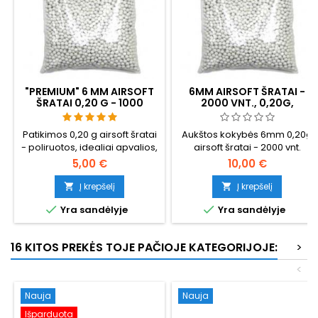
"PREMIUM" 6 MM AIRSOFT
6MM AIRSOFT ŠRATAI -
ŠRATAI 0,20 G - 1000
2000 VNT., 0,20G,
ŠOVINIŲ, BE UŽSTRIGIMO,
AUKŠTOS KOKYBĖS
ŠAUDYMAS TIESIAI
Patikimos 0,20 g airsoft šratai
Aukštos kokybės 6mm 0,20g
- poliruotos, idealiai apvalios,
airsoft šratai - 2000 vnt.
patikimai paduodamos per
plastikiniame maišelyje.
5,00 €
10,00 €
bet kokį šovinį. 1000 šovinių,
Standartinis universalus
tinkamų "hi-caps", dujinėms
svoris, suderinamas su
Į krepšelį
Į krepšelį


granatoms ir standartiniams
beveik visais AEG šautuvais ir


Yra sandėlyje
Yra sandėlyje
dėklams. Neužsikišimo
spyruokliniais ginklais. Lygi
garantija, tiesus šaudymas.
paviršius, nuoseklus 5,95mm
skersmuo, patikimas
16 KITOS PREKĖS TOJE PAČIOJE KATEGORIJOJE:
>
tiekimas.
<
Nauja
Nauja
Išparduota