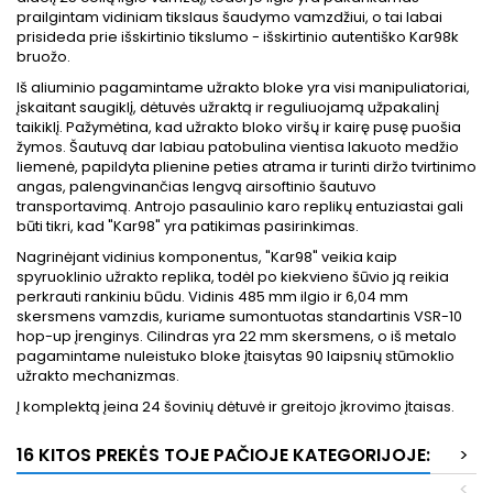
prailgintam vidiniam tikslaus šaudymo vamzdžiui, o tai labai
prisideda prie išskirtinio tikslumo - išskirtinio autentiško Kar98k
bruožo.
Iš aliuminio pagamintame užrakto bloke yra visi manipuliatoriai,
įskaitant saugiklį, dėtuvės užraktą ir reguliuojamą užpakalinį
taikiklį. Pažymėtina, kad užrakto bloko viršų ir kairę pusę puošia
žymos. Šautuvą dar labiau patobulina vientisa lakuoto medžio
liemenė, papildyta plienine peties atrama ir turinti diržo tvirtinimo
angas, palengvinančias lengvą airsoftinio šautuvo
transportavimą. Antrojo pasaulinio karo replikų entuziastai gali
būti tikri, kad "Kar98" yra patikimas pasirinkimas.
Nagrinėjant vidinius komponentus, "Kar98" veikia kaip
spyruoklinio užrakto replika, todėl po kiekvieno šūvio ją reikia
perkrauti rankiniu būdu. Vidinis 485 mm ilgio ir 6,04 mm
skersmens vamzdis, kuriame sumontuotas standartinis VSR-10
hop-up įrenginys. Cilindras yra 22 mm skersmens, o iš metalo
pagamintame nuleistuko bloke įtaisytas 90 laipsnių stūmoklio
užrakto mechanizmas.
Į komplektą įeina 24 šovinių dėtuvė ir greitojo įkrovimo įtaisas.
16 KITOS PREKĖS TOJE PAČIOJE KATEGORIJOJE:
>
<