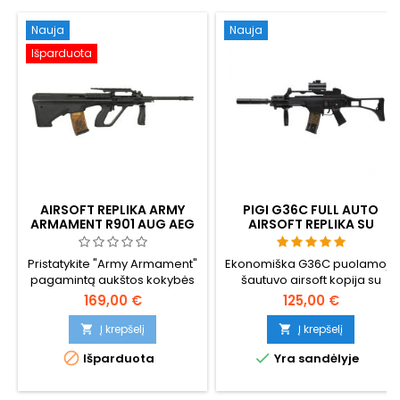
Nauja
Nauja
Išparduota
AIRSOFT REPLIKA ARMY
PIGI G36C FULL AUTO
ARMAMENT R901 AUG AEG
AIRSOFT REPLIKA SU
PRIEDAIS
Pristatykite "Army Armament"
Ekonomiška G36C puolamojo
pagamintą aukštos kokybės
šautuvo airsoft kopija su
AUG A2 kopiją R901BK AEG. Šis
daugybe priedų. Šaudo
169,00 €
125,00 €
"Bullpup" šautuvas, sukurtas
pusiau ir visiškai automatiniu
siekiant užtikrinti
režimu. Nedidelė šūvio galia,
Į krepšelį
Į krepšelį


ilgaamžiškumą ir našumą,
todėl tinka jaunesniems


Išparduota
Yra sandėlyje
pasižymi elegantiška juoda
naudotojams. Modelis:
apdaila, todėl yra optimalus
Umarex 2.5621, EAN:
pasirinkimas entuziastams,
4000844426284