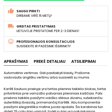
SAUGU PIRKTI
DIRBAME VIRŠ 15 METŲ!
GREITAS PRISTATYMAS
LIETUVOJE PRISTATOME PER 2-3 DIENAS!
PROFESIONALIOS KONSULTACIJOS
SUSISIEKITE IR PADĖSIME IŠSIRINKTI!
APRAŠYMAS
PREKĖ DETALIAU
ATSILIEPIMAI
Automatinis vertimas. Gali pasitaikyti klaidų. Prašome
vadovautis anglišku vertimu arba susisiekti su mumis.
Kar98 šautuvo priekyje yra tvirtas plieninis taikiklio blokas, tvirtai
pritvirtintas prie vamzdžio patvariais plieniniais kaiščiais. Pats
priekinis taikiklis pasižymi vokiško stiliaus dizainu, suteikiančiu
autentišką išvaizdą, primenančią Kar98k. Abu komponentai
pasižymi elegantiška matine juoda apdaila. Šis karabinas turi
didelį 25 colių ilgio vamzdį, todėl jo ilgis yra pakankamas