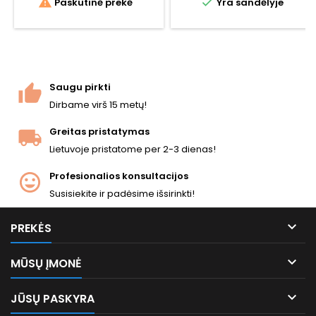


Paskutinė prekė
Yra sandėlyje
12 g CO2 kasetė ir 15 BB.
Autentiškas saugiklis kaip
originale. Mažiau nei 2,0
džaulio – teisinis daugelyje ES
šalių.
Saugu pirkti
Dirbame virš 15 metų!
Greitas pristatymas
Lietuvoje pristatome per 2-3 dienas!
Profesionalios konsultacijos
Susisiekite ir padėsime išsirinkti!

PREKĖS

MŪSŲ ĮMONĖ

JŪSŲ PASKYRA