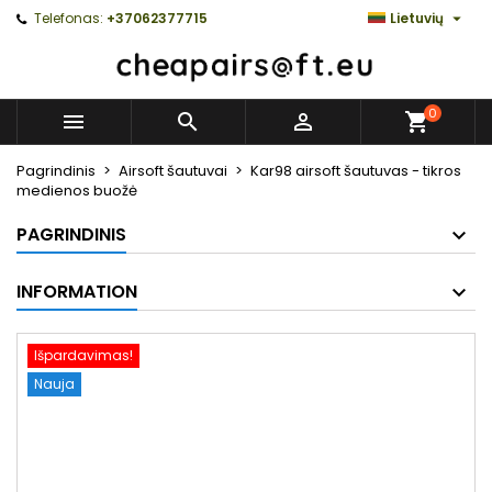

Telefonas:
+37062377715
Lietuvių
0



Pagrindinis
Airsoft šautuvai
Kar98 airsoft šautuvas - tikros
medienos buožė
PAGRINDINIS
INFORMATION
Išpardavimas!
Nauja