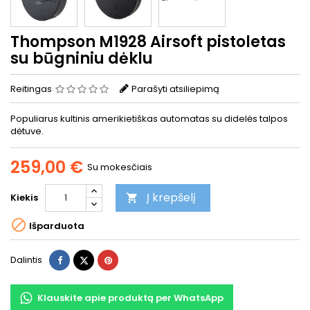
Thompson M1928 Airsoft pistoletas
su būgniniu dėklu
Reitingas
Parašyti atsiliepimą
Populiarus kultinis amerikietiškas automatas su didelės talpos
dėtuve.
259,00 €
Su mokesčiais
Į krepšelį
Kiekis


Išparduota
Dalintis
Twitter
Pinterest
Dalintis
Klauskite apie produktą per WhatsApp