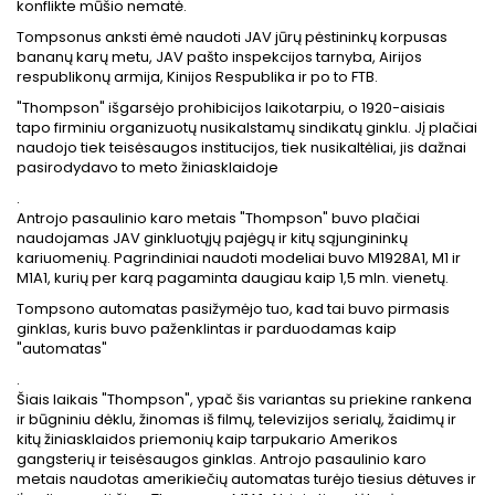
konflikte mūšio nematė.
Tompsonus anksti ėmė naudoti JAV jūrų pėstininkų korpusas
bananų karų metu, JAV pašto inspekcijos tarnyba, Airijos
respublikonų armija, Kinijos Respublika ir po to FTB.
"Thompson" išgarsėjo prohibicijos laikotarpiu, o 1920-aisiais
tapo firminiu organizuotų nusikalstamų sindikatų ginklu. Jį plačiai
naudojo tiek teisėsaugos institucijos, tiek nusikaltėliai, jis dažnai
pasirodydavo to meto žiniasklaidoje
.
Antrojo pasaulinio karo metais "Thompson" buvo plačiai
naudojamas JAV ginkluotųjų pajėgų ir kitų sąjungininkų
kariuomenių. Pagrindiniai naudoti modeliai buvo M1928A1, M1 ir
M1A1, kurių per karą pagaminta daugiau kaip 1,5 mln. vienetų.
Tompsono automatas pasižymėjo tuo, kad tai buvo pirmasis
ginklas, kuris buvo paženklintas ir parduodamas kaip
"automatas"
.
Šiais laikais "Thompson", ypač šis variantas su priekine rankena
ir būgniniu dėklu, žinomas iš filmų, televizijos serialų, žaidimų ir
kitų žiniasklaidos priemonių kaip tarpukario Amerikos
gangsterių ir teisėsaugos ginklas. Antrojo pasaulinio karo
metais naudotas amerikiečių automatas turėjo tiesius dėtuves ir