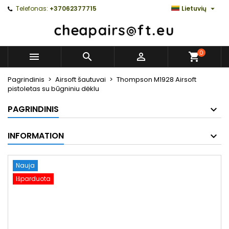

Telefonas:
+37062377715
Lietuvių
0



Pagrindinis
Airsoft šautuvai
Thompson M1928 Airsoft
pistoletas su būgniniu dėklu
PAGRINDINIS
INFORMATION
Nauja
Išparduota