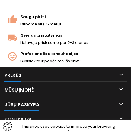
imitacijos rankena.
Sulankstoma metalinė
apkaba. Vienvamzdis ir
Saugu pirkti
visiškai automatinis
Dirbame virš 15 metų!
šaudymas....
Greitas pristatymas
Lietuvoje pristatome per 2-3 dienas!
Profesionalios konsultacijos
Susisiekite ir padėsime išsirinkti!

PREKĖS

MŪSŲ ĮMONĖ

JŪSŲ PASKYRA

KONTAKTAI
This shop uses cookies to improve your browsing