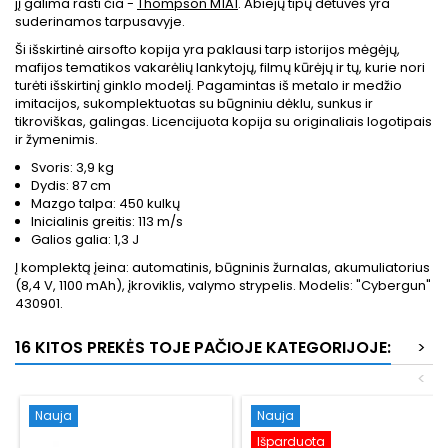
jį galima rasti čia -
Thompson M1A1
. Abiejų tipų dėtuvės yra
suderinamos tarpusavyje.
Ši išskirtinė airsofto kopija yra paklausi tarp istorijos mėgėjų,
mafijos tematikos vakarėlių lankytojų, filmų kūrėjų ir tų, kurie nori
turėti išskirtinį ginklo modelį. Pagamintas iš metalo ir medžio
imitacijos, sukomplektuotas su būgniniu dėklu, sunkus ir
tikroviškas, galingas. Licencijuota kopija su originaliais logotipais
ir žymenimis.
Svoris: 3,9 kg
Dydis: 87 cm
Mazgo talpa: 450 kulkų
Inicialinis greitis: 113 m/s
Galios galia: 1,3 J
Į komplektą įeina: automatinis, būgninis žurnalas, akumuliatorius
(8,4 V, 1100 mAh), įkroviklis, valymo strypelis. Modelis: "Cybergun"
430901.
16 KITOS PREKĖS TOJE PAČIOJE KATEGORIJOJE:
>
<
Nauja
Nauja
Išparduota