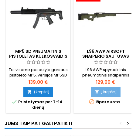
MP5 SD PNEUMATINIS
L96 AWP AIRSOFT
PISTOLETAS KULKOSVAIDIS
SNAIPERIO ŠAUTUVAS
Tai visame pasaulyje garsaus
L96 AWP spyruoklinis
pistoleto MP5, versijos MP5SD
pneumatinis snaiperinis
su integruotu duslintuvu (SD-
šautuvas
139,00 €
129,00 €
Schalldämpfer, vokiškai
"garso slopintuvas"), kopija.
Į krepšelį
Į krepšelį


Šį pistoletą naudoja kariškiai


Pristatymas per 7-14
Išparduota
ir policija visame pasaulyje,
dienų
jis dažnai matomas vaizdo
žaidimuose ir filmuose.
JUMS TAIP PAT GALI PATIKTI
<
>