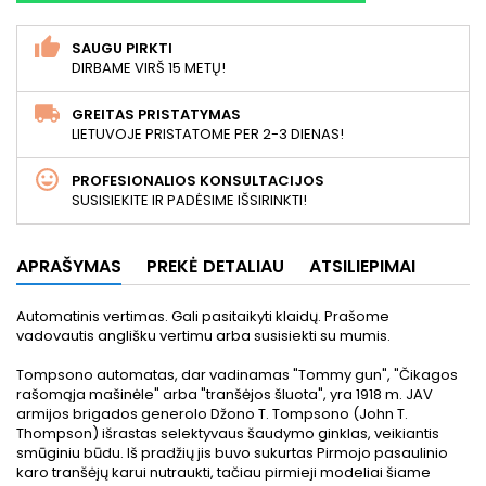
SAUGU PIRKTI
DIRBAME VIRŠ 15 METŲ!
GREITAS PRISTATYMAS
LIETUVOJE PRISTATOME PER 2-3 DIENAS!
PROFESIONALIOS KONSULTACIJOS
SUSISIEKITE IR PADĖSIME IŠSIRINKTI!
APRAŠYMAS
PREKĖ DETALIAU
ATSILIEPIMAI
Automatinis vertimas. Gali pasitaikyti klaidų. Prašome
vadovautis anglišku vertimu arba susisiekti su mumis.
Tompsono automatas, dar vadinamas "Tommy gun", "Čikagos
rašomąja mašinėle" arba "tranšėjos šluota", yra 1918 m. JAV
armijos brigados generolo Džono T. Tompsono (John T.
Thompson) išrastas selektyvaus šaudymo ginklas, veikiantis
smūginiu būdu. Iš pradžių jis buvo sukurtas Pirmojo pasaulinio
karo tranšėjų karui nutraukti, tačiau pirmieji modeliai šiame