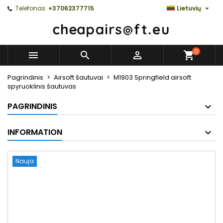

Telefonas:
+37062377715
Lietuvių
0



Pagrindinis
Airsoft šautuvai
M1903 Springfield airsoft
spyruoklinis šautuvas
PAGRINDINIS
INFORMATION
Nauja