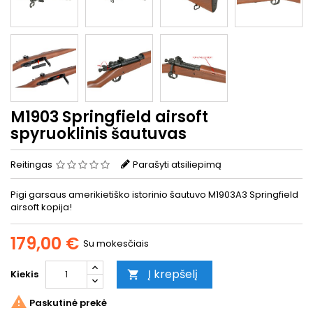
M1903 Springfield airsoft
spyruoklinis šautuvas
Reitingas
Parašyti atsiliepimą
Pigi garsaus amerikietiško istorinio šautuvo M1903A3 Springfield
airsoft kopija!
179,00 €
Su mokesčiais
Į krepšelį
Kiekis


Paskutinė prekė