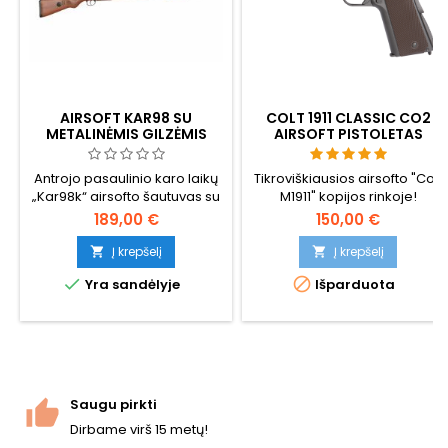
AIRSOFT KAR98 SU
COLT 1911 CLASSIC CO2
METALINĖMIS GILZĖMIS
AIRSOFT PISTOLETAS
Antrojo pasaulinio karo laikų
Tikroviškiausios airsofto "Colt
„Kar98k“ airsofto šautuvas su
M1911" kopijos rinkoje!
metalinių tūtelių išmetimo
Cybergun 180512.
189,00 €
150,00 €
mechanizmu — realistiška
alternatyva įprastiems
Į krepšelį
Į krepšelį


didelės talpos snaiperiniams


Yra sandėlyje
Išparduota
šautuvams. Įdėkite BB
šratukus į varines tūteles,
patraukite užraktą, ir
panaudota tūtė išskris iš
šono. Pavaroma spyruokle,
~350 FPS / 1,14 J su 0,20 g BB
šratukais, bendras ilgis 1120
Saugu pirkti
mm....
Dirbame virš 15 metų!