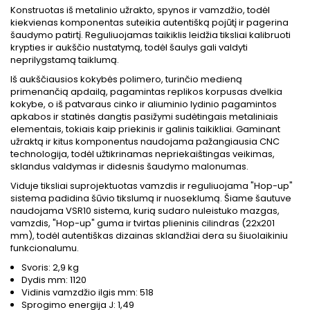
Konstruotas iš metalinio užrakto, spynos ir vamzdžio, todėl
kiekvienas komponentas suteikia autentišką pojūtį ir pagerina
šaudymo patirtį. Reguliuojamas taikiklis leidžia tiksliai kalibruoti
krypties ir aukščio nustatymą, todėl šaulys gali valdyti
neprilygstamą taiklumą.
Iš aukščiausios kokybės polimero, turinčio medieną
primenančią apdailą, pagamintas replikos korpusas dvelkia
kokybe, o iš patvaraus cinko ir aliuminio lydinio pagamintos
apkabos ir statinės dangtis pasižymi sudėtingais metaliniais
elementais, tokiais kaip priekinis ir galinis taikikliai. Gaminant
užraktą ir kitus komponentus naudojama pažangiausia CNC
technologija, todėl užtikrinamas nepriekaištingas veikimas,
sklandus valdymas ir didesnis šaudymo malonumas.
Viduje tiksliai suprojektuotas vamzdis ir reguliuojama "Hop-up"
sistema padidina šūvio tikslumą ir nuoseklumą. Šiame šautuve
naudojama VSR10 sistema, kurią sudaro nuleistuko mazgas,
vamzdis, "Hop-up" guma ir tvirtas plieninis cilindras (22x201
mm), todėl autentiškas dizainas sklandžiai dera su šiuolaikiniu
funkcionalumu.
Svoris: 2,9 kg
Dydis mm: 1120
Vidinis vamzdžio ilgis mm: 518
Sprogimo energija J: 1,49