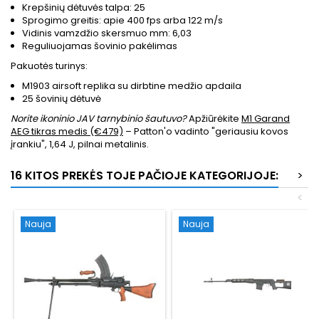
Krepšinių dėtuvės talpa: 25
Sprogimo greitis: apie 400 fps arba 122 m/s
Vidinis vamzdžio skersmuo mm: 6,03
Reguliuojamas šovinio pakėlimas
Pakuotės turinys:
M1903 airsoft replika su dirbtine medžio apdaila
25 šovinių dėtuvė
Norite ikoninio JAV tarnybinio šautuvo?
Apžiūrėkite
M1 Garand
AEG tikras medis (€479)
– Patton'o vadinto "geriausiu kovos
įrankiu", 1,64 J, pilnai metalinis.
16 KITOS PREKĖS TOJE PAČIOJE KATEGORIJOJE:
>
<
Nauja
Nauja