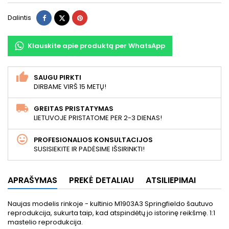
Dalintis
Twitter
Pinterest
Dalintis
Klauskite apie produktą per WhatsApp
SAUGU PIRKTI
DIRBAME VIRŠ 15 METŲ!
GREITAS PRISTATYMAS
LIETUVOJE PRISTATOME PER 2-3 DIENAS!
PROFESIONALIOS KONSULTACIJOS
SUSISIEKITE IR PADĖSIME IŠSIRINKTI!
APRAŠYMAS
PREKĖ DETALIAU
ATSILIEPIMAI
Naujas modelis rinkoje - kultinio M1903A3 Springfieldo šautuvo
reprodukcija, sukurta taip, kad atspindėtų jo istorinę reikšmę. 1:1
mastelio reprodukcija.