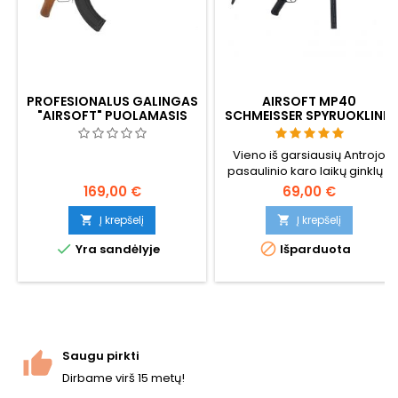
PROFESIONALUS GALINGAS
AIRSOFT MP40
"AIRSOFT" PUOLAMASIS
SCHMEISSER SPYRUOKLINIS
ŠAUTUVAS AK47S
AUTOMATAS
Vieno iš garsiausių Antrojo
pasaulinio karo laikų ginklų -
MP40 Schmeisser - 1:1 dydžio
169,00 €
69,00 €
kopija. Pagaminta iš plastiko.
Į krepšelį
Į krepšelį




Yra sandėlyje
Išparduota
Saugu pirkti
Dirbame virš 15 metų!