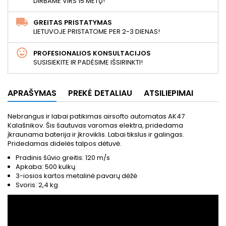
DIRBAME VIRŠ 15 METŲ!
GREITAS PRISTATYMAS
LIETUVOJE PRISTATOME PER 2-3 DIENAS!
PROFESIONALIOS KONSULTACIJOS
SUSISIEKITE IR PADĖSIME IŠSIRINKTI!
APRAŠYMAS
PREKĖ DETALIAU
ATSILIEPIMAI
Nebrangus ir labai patikimas airsofto automatas AK47
Kalašnikov. Šis šautuvas varomas elektra, pridedama
įkraunama baterija ir įkroviklis. Labai tikslus ir galingas.
Pridedamas didelės talpos dėtuvė.
Pradinis šūvio greitis: 120 m/s
Apkaba: 500 kulkų
3-iosios kartos metalinė pavarų dėžė
Svoris: 2,4 kg