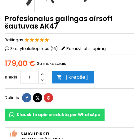
Profesionalus galingas airsoft
šautuvas AK47
Reitingas
Skaityti atsiliepimus (
16
)
Parašyti atsiliepimą
179,00 €
Su mokesčiais
Į krepšelį
Kiekis

Dalintis
Twitter
Pinterest
Dalintis
Klauskite apie produktą per WhatsApp
SAUGU PIRKTI