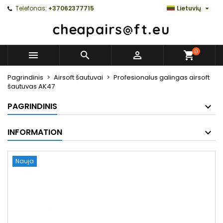

Telefonas:
+37062377715
Lietuvių
0



Pagrindinis
Airsoft šautuvai
Profesionalus galingas airsoft
šautuvas AK47
PAGRINDINIS
INFORMATION
Nauja