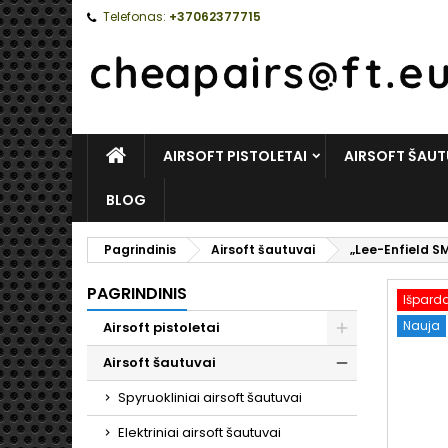
Telefonas:
+37062377715
PAGRINDINIS
AIRSOFT PISTOLETAI
AIRSOFT ŠAUT
BLOG
Pagrindinis
Airsoft šautuvai
„Lee-Enfield SM
PAGRINDINIS
Išpard
Nauja
Airsoft pistoletai
Toggle
Airsoft šautuvai
Toggle
Spyruokliniai airsoft šautuvai
Elektriniai airsoft šautuvai