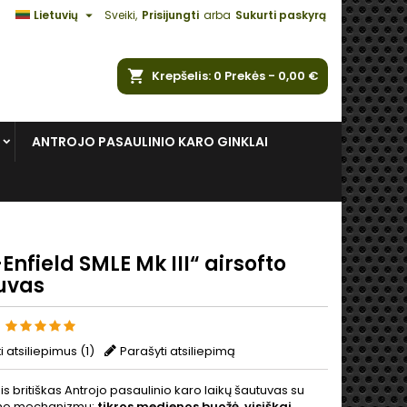

Lietuvių
Sveiki,
Prisijungti
arba
Sukurti paskyrą
ška
Krepšelis
0
Prekės -
0,00 €
ANTROJO PASAULINIO KARO GINKLAI
Enfield SMLE Mk III“ airsofto
uvas
s
ti atsiliepimus (
1
)
Parašyti atsiliepimą
s britiškas Antrojo pasaulinio karo laikų šautuvas su
imo mechanizmu:
tikros medienos buožė, visiškai