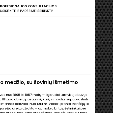
PROFESIONALIOS KONSULTACIJOS
USISIEKITE IR PADĖSIME IŠSIRINKTI!
kro medžio, su šovinių išmetimo
uvas nuo 1895 iki 1957 metų — ilgiausiai tarnyboje buvęs
III
tapo abiejų pasaulinių karų simboliu: supaprastinti
ų nuimamas dėtuvas. Nuo 1914 m. Vakarų fronto tranšėjų iki
arsėjo greitu užraktu – apmokyti britų pėstininkai per
taip greita, kad, kaip pranešama, vokiečių kariai Mone