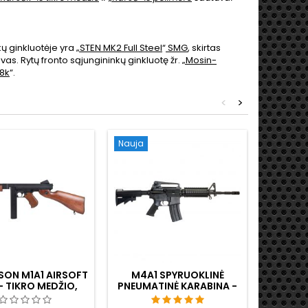
kų ginkluotėje yra
„STEN MK2 Full Steel
“
SMG
, skirtas
vas. Rytų fronto sąjungininkų ginkluotę žr.
„Mosin-
8k
“.
<
>
Nauja
Nauja
Išpardu
ON M1A1 AIRSOFT
M4A1 SPYRUOKLINĖ
"MIC
 TIKRO MEDŽIO,
PNEUMATINĖ KARABINA -
AIRSO
ŠKAI METALINIS,
METALINIAI RIS BĖGIAI,
SU