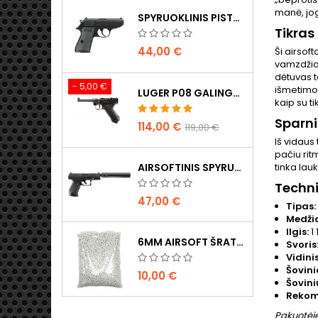
manė, jog
SPYRUOKLINIS PISTOLETAS WALTHER PPK/S
Tikras
44,00 €
Ši airsoft
vamzdžio 
dėtuvas t
- 5,00 €
išmetimo 
LUGER P08 GALINGAS METALINIS CO2 AIRSOFT PISTOLETAS - UMAREX LEGENDS
kaip su ti
Sparni
114,00 €
119,00 €
Iš vidaus 
pačiu rit
AIRSOFTINIS SPYRUOKLINIS PISTOLETAS WALTHER PPQ NAVY SU DUSLINTUVU
tinka lau
Techn
47,00 €
Tipas:
Medži
Ilgis:
1
6MM AIRSOFT ŠRATAI - 2000 VNT., 0,20G, AUKŠTOS KOKYBĖS
Svoris
Vidini
Šovinio
10,00 €
Šovini
Rekom
Pakuotėje 