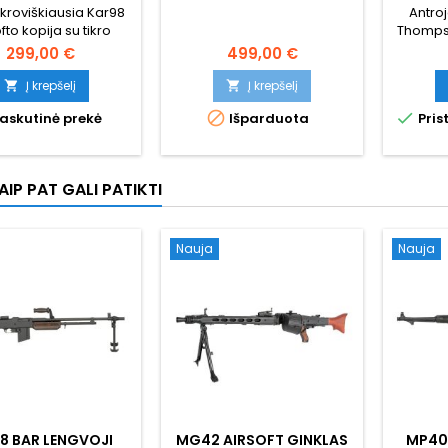
ikroviškiausia Kar98
Antroj
fto kopija su tikro
Thompso
edžio apkaba!
– ie
299,00 €
499,00 €
MEDŽ
realisti
Į krepšelį
Į krepšelį


korpusa


askutinė prekė
Išparduota
Pris
450
regul
pusiau i
80
IP PAT GALI PATIKTI
Nauja
Nauja
8 BAR LENGVOJI
MG42 AIRSOFT GINKLAS
MP40 