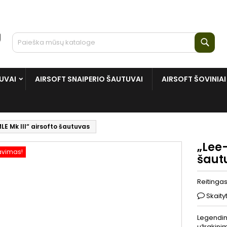
Paie
UVAI
AIRSOFT SNAIPERIO ŠAUTUVAI
AIRSOFT ŠOVINIAI
LE Mk III“ airsofto šautuvas
„Lee-
avimas!
šaut
Reitinga
Skaity
Legendini
užrakin