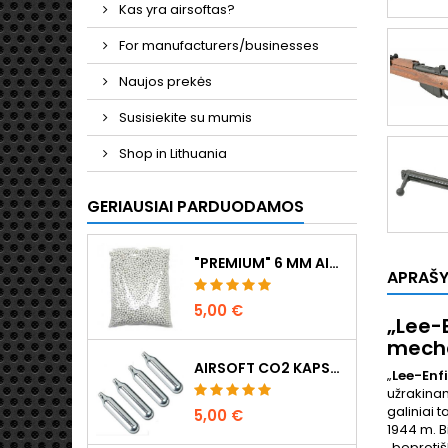
Kas yra airsoftas?
For manufacturers/businesses
Naujos prekės
Susisiekite su mumis
Shop in Lithuania
GERIAUSIAI PARDUODAMOS
"PREMIUM" 6 MM AIRSOFT ŠRATAI 0,20 G - 1000 ŠOVINIŲ, BE UŽSTRIGIMO, ŠAUDYMAS TIESIAI
APRAŠ
5,00 €
„Lee-E
mecha
AIRSOFT CO2 KAPSULĖS 12G, 5 VNT. - PAGAMINTA VENGRIJOJE, ES, AUKŠČIAUSIOS KOKYBĖS
„
Lee-Enf
užrakinam
galiniai 
5,00 €
1944 m. B
„beprotiš