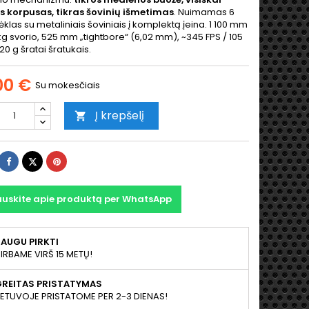
s korpusas, tikras šovinių išmetimas
. Nuimamas 6
ėklas su metaliniais šoviniais į komplektą įeina. 1 100 mm
7 kg svorio, 525 mm „tightbore“ (6,02 mm), ~345 FPS / 105
20 g šratai šratukais.
00 €
Su mokesčiais
Į krepšelį

Dalintis
Twitter
Pinterest
auskite apie produktą per WhatsApp
AUGU PIRKTI
IRBAME VIRŠ 15 METŲ!
GREITAS PRISTATYMAS
IETUVOJE PRISTATOME PER 2-3 DIENAS!