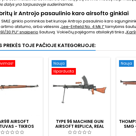
s dalys yra tarpusavyje suderinamos.
britų ir Antrojo pasaulinio karo airsofto ginklai
 SMLE ginklo porininkas bet kurioje Antrojo pasaulinio karo sąjunginin
š artimo atstumo, arba vėlesnis
„Lee-Enfield No. 4 Mk I“
tarnybinis šautu
91/30 PU“ snaiperio
šautuvą. Vokiečių pajėgoms atsilaikyti tinka
„Kar9
OS PREKĖS TOJE PAČIOJE KATEGORIJOJE:
avimas!
Nauja
Nauja
Išparduota
AR98 AIRSOFT
TYPE 96 MACHINE GUN
THOMPS
TUVAS - TIKROS
AIRSOFT REPLICA, REAL
SMG -
DIENOS BUOŽĖ
WOOD
VISI