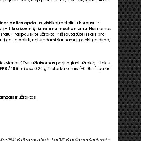
inės dalies apdaila
, visiškai metaliniu korpusu ir
ikų –
tikru šovinių išmetimo mechanizmu
. Nuimamas
ratui. Paspauskite užraktą, ir iššauta tūtė išskris pro
kurį galite patirti, neturėdami šaunamųjų ginklų leidimo,
Kiekvienas šūvis užtaisomas perjungiant užraktą – tokiu
FPS / 105 m/s
su 0,20 g šratai kulkomis (~0,95 J), puikiai
vamzdis ir užraktas
„Kar98k“ iš tikro medžio
ir
„Kar98“ iš polimero
šautuvai –