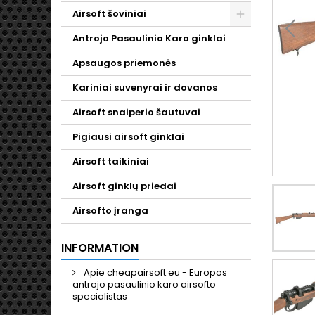
Airsoft šoviniai
Toggle
Antrojo Pasaulinio Karo ginklai
Apsaugos priemonės
Kariniai suvenyrai ir dovanos
Airsoft snaiperio šautuvai
Pigiausi airsoft ginklai
Airsoft taikiniai
Airsoft ginklų priedai
Airsofto įranga
INFORMATION
Apie cheapairsoft.eu - Europos
antrojo pasaulinio karo airsofto
specialistas