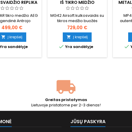
SVAIDŽIO REPLIKA
IŠ TIKRO MEDŽIO
METAL
 TIKRAS MEDIS
W
AR tikro medžio AEG
MG42 Airsoft kulkosvaidis su
MP40
egendinė Antrojo
tikros medžio buožės
autent
inio karo Browning
automat
499,00 €
729,00 €
omatinio šautuvo
pilno me
ka. Pilnas metalas,
spalvos
Į krepšelį
Į krepšelį


tamsintas medis, 6,4
ranke


Yra sandėlyje
Yra sandėlyje
Y
is, plieninis dvikojis
sulanks
te. Tik pilnas auto.
V3 pav
sia istorinė airsoft
automa
kolekcininkams ir
FPS, 
onstruktoriams.
Ba
Greitas pristatymas
Lietuvoje pristatome per 2-3 dienas!
MONĖ
JŪSŲ PASKYRA