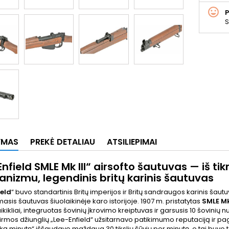
S
YMAS
PREKĖ DETALIAU
ATSILIEPIMAI
nfield SMLE Mk III“ airsofto šautuvas — iš ti
nizmu, legendinis britų karinis šautuvas
ield
“ buvo standartinis Britų imperijos ir Britų sandraugos karinis šaut
asis šautuvas šiuolaikinėje karo istorijoje. 1907 m. pristatytas
SMLE Mk 
taikikliai, integruotas šovinių įkrovimo kreiptuvas ir garsusis 10 šovini
irmos džiunglių „Lee-Enfield“ užsitarnavo patikimumo reputaciją ir pag
ką minutę“ iššaudavo maždaug 30 tikslių šūvių per minutę, o tai buvo 