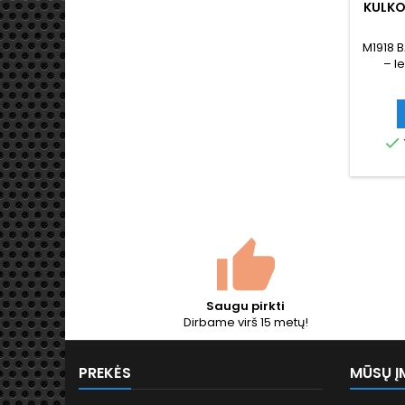
KULKO
–
M1918 B
– l
pasaul
aut
repli
tikras 

kg svor
komplek
Geriau
LMG 
rek
Saugu pirkti
Dirbame virš 15 metų!
PREKĖS
MŪSŲ Į