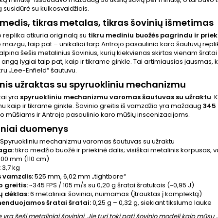
 susidūrė su kulkosvaidžiais.
 medis, tikras metalas, tikras šovinių išmetimas
o replika atkuria originalą su
tikru mediniu buožės pagrindu ir priek
mazgu, taip pat – unikaliai tarp Antrojo pasaulinio karo šautuvų repl
alpina šešis metalinius šovinius, kurių kiekvienas skirtas vienam šratai š
angą lygiai taip pat, kaip ir tikrame ginkle. Tai artimiausias jausmas, 
kru „Lee-Enfield“ šautuvu.
nis užraktas su spyruokliniu mechanizmu
tai yra
spyruokliniu mechanizmu
varomas šautuvas su užraktu
. 
mu kaip ir tikrame ginkle. Šovinio greitis iš vamzdžio yra maždaug
345 
ko mūšiams ir Antrojo pasaulinio karo mūšių inscenizacijoms.
iniai duomenys
Spyruokliniu mechanizmu varomas šautuvas su užraktu
aga:
tikro medžio buožė ir priekinė dalis; visiškai metalinis korpusas, 
 100 mm (110 cm)
:
3,7 kg
s vamzdis:
525 mm, 6,02 mm „tightbore“
 greitis:
~345 FPS / 105 m/s su 0,20 g šratai šratukais (~0,95 J)
ų dėklas:
6 metaliniai šoviniai, nuimamas (įtrauktas į komplektą)
enduojamos šratai šratai:
0,25 g – 0,32 g, siekiant tikslumo lauke
yra šeši metaliniai šoviniai. Jie turi tokį patį šovinio modelį kaip mūsų