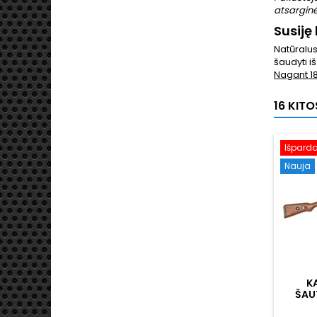
atsarginė
Susiję 
Natūralus
šaudyti i
Nagant 18
16 KIT
Išpard
Nauja
K
ŠAU
ME