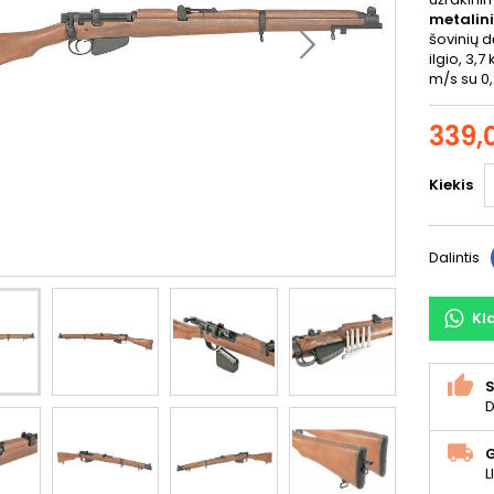
metalini
šovinių d
ilgio, 3,
m/s su 0,
339,
Kiekis
Dalintis
Kl
S
D
L