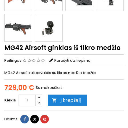
MG42 Airsoft ginklas iš tikro medžio
Reitingas
Parašyti atsiliepimą
MG42 Airsoft kulkosvaidis su tikros medžio buožės
729,00 €
Su mokesčiais
Į krepšelį
Kiekis

Dalintis
Twitter
Pinterest
Dalintis