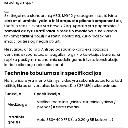
išradingumą.p>
Skirtingai nuo standartinių AEG, MG42 yra pagamintas iš tvirto
cinko-aliuminio lydinio ir štampuoto plieno komponentais
,
todėl jo realus svoris yra beveik 7 kg. Apdaila yra pagaminta iš
tamsiai dažytu natūralaus medžio mediena
, suteikiančia
tinkamą taktilinį pojūtį ir estetinį kontrastą, kurio plastikinės
imitacijos tiesiog negali atkurti.
Nesvarbu, ar tai yra Antrojo pasaulinio karo ekspozicijos
centrinis eksponatas, ar pagalbinio ginklo kolekcijos karūna, ši
replika pasižymi mechaniniu sudėtingumu ir tvirta konstrukcija,
kurios reikalauja kolekcionieriai.
Techninė tobulumas ir specifikacijos
Nors jo išorė yra meno kūrinys, vidus yra sukonstruotas taip, kad
atitiktų tikros universalios kulkosvaidžio (GPMG) reikalavimus.
Funkcija
Specifikacija
Visiškai metalinis (cinko-aliuminio lydinys /
Medžiaga
plienas) ir tikras medis
Pradinis
Apie 380–400 FPS (su 0,20 g BB kulkomis)
greitis