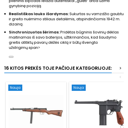
plieninis bipodas leidžia autentiškai „gulėti“ arba užimti
gynybinę poziciją.
Realistiškas lauko išardymas:
Sukurtas su vamzdžio gaubtu
ir greito nuėmimo stiliaus detalėmis, atspindinčiomis 1942 m.
dizainą.
Sinchronizuotas šėrimas:
Pridėtas būgninis šovinių dėklas
maitinamas iš savo baterijos, užtikrinančios, kad šaudymo
greitis atitiktų pavarų dėžės ciklą ir būtų išvengta
užstrigimų.span>
16 KITOS PREKĖS TOJE PAČIOJE KATEGORIJOJE:
>
<
Nauja
Nauja