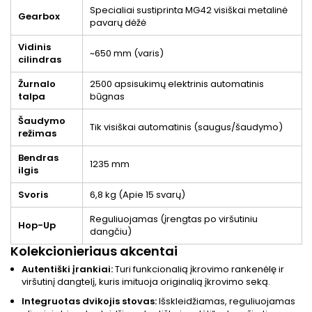
Specialiai sustiprinta MG42 visiškai metalinė
Gearbox
pavarų dėžė
Vidinis
~650 mm (varis)
cilindras
Žurnalo
2500 apsisukimų elektrinis automatinis
talpa
būgnas
Šaudymo
Tik visiškai automatinis (saugus/šaudymo)
režimas
Bendras
1235 mm
ilgis
Svoris
6,8 kg (Apie 15 svarų)
Reguliuojamas (įrengtas po viršutiniu
Hop-Up
dangčiu)
Kolekcionieriaus akcentai
Autentiški įrankiai:
Turi funkcionalią įkrovimo rankenėlę ir
viršutinį dangtelį, kuris imituoja originalią įkrovimo seką.
Integruotas dvikojis stovas:
Išskleidžiamas, reguliuojamas