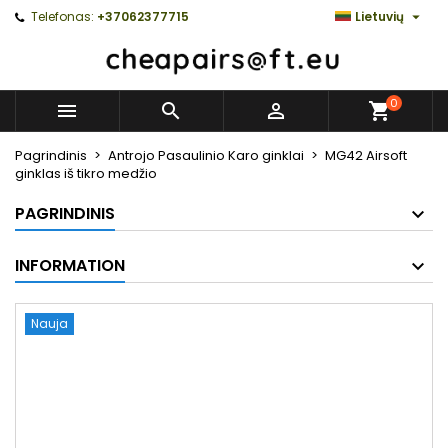

Telefonas:
+37062377715
Lietuvių
0



Pagrindinis
Antrojo Pasaulinio Karo ginklai
MG42 Airsoft
ginklas iš tikro medžio
PAGRINDINIS
INFORMATION
Nauja