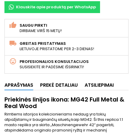
Klauskite apie produktą per WhatsApp
SAUGU PIRKTI
DIRBAME VIRŠ 15 METŲ!
GREITAS PRISTATYMAS
LIETUVOJE PRISTATOME PER 2-3 DIENAS!
PROFESIONALIOS KONSULTACIJOS
SUSISIEKITE IR PADĖSIME IŠSIRINKTI!
APRAŠYMAS
PREKĖ DETALIAU
ATSILIEPIMAI
Priekinės linijos ikona: MG42 Full Metal &
Real Wood
Rimtiems istorijos kolekcionieriams nedaug yra tokių
atpažįstamų ir bauginančių siluetų kaip MG42.
Ši this replica 1:1
masto replika yra skirta „Maschinengewehr 42“ pagerbti,
atspindėdama originalo pramoninį ryžtą ir mechaninį