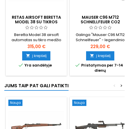
RETAS AIRSOFT BERETTA
MAUSER C96 M712
MODEL 38 SU TIKROS
SCHNELLFEUER CO2
MEDIENOS BUOŽE
AIRSOFT PISTOLETAS -
"SELECT-FIRE" VOKIŠKA
Beretta Model 38 airsoft
Galinga "Mauser C96 M712
ŠLUOTOS RANKENA
automatas su tikro medžio
Schnellfeuer" - legendinio
buože, istorinė replika
vokiško 1932 m. šluotos
315,00 €
229,00 €
rankenos pistoleto, skirto
šaudyti iš pasirinktinio ginklo,
Į krepšelį
Į krepšelį


CO2 airsofto kopija. Sunkus


Yra sandėlyje
Pristatymas per 7-14
viso metalo korpusas, pusiau
dienų
ir visiškai automatinis
šaudymas, ~420 FPS / 1,64 J.
Tas pats pistoletas, kuris
JUMS TAIP PAT GALI PATIKTI
<
>
įkvėpė Han Solo DL-44
blasterį "Žvaigždžių karuose".
295 mm, 1400 g.
Nauja
Nauja