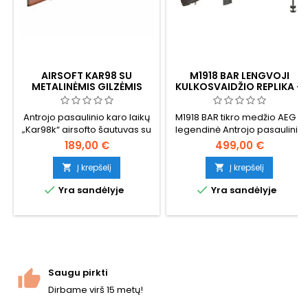
AIRSOFT KAR98 SU
M1918 BAR LENGVOJI
METALINĖMIS GILZĖMIS
KULKOSVAIDŽIO REPLIKA –
TIKRAS MEDIS
Antrojo pasaulinio karo laikų
M1918 BAR tikro medžio AEG –
„Kar98k“ airsofto šautuvas su
legendinė Antrojo pasaulinio
metalinių tūtelių išmetimo
karo Browning automatinio
189,00 €
499,00 €
mechanizmu — realistiška
šautuvo replika. Pilnas
alternatyva įprastiems
metalas, tikras tamsintas
Į krepšelį
Į krepšelį


didelės talpos snaiperiniams
medis, 6,4 kg svoris, plieninis


Yra sandėlyje
Yra sandėlyje
šautuvams. Įdėkite BB
dvikojis komplekte. Tik pilnas
šratukus į varines tūteles,
auto. Geriausia istorinė airsoft
patraukite užraktą, ir
LMG kolekcininkams ir
panaudota tūtė išskris iš
rekonstruktoriams.
šono. Pavaroma spyruokle,
~350 FPS / 1,14 J su 0,20 g BB
šratukais, bendras ilgis 1120
Saugu pirkti
mm....
Dirbame virš 15 metų!