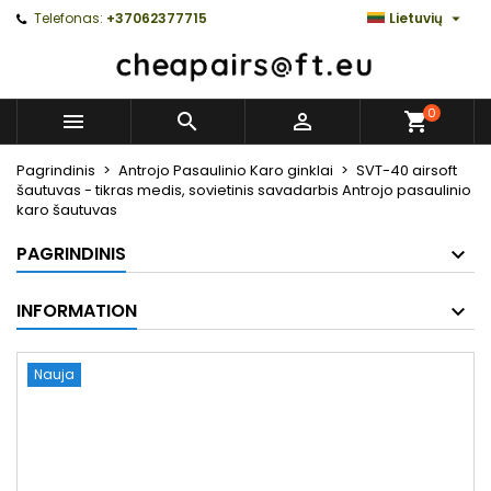

Telefonas:
+37062377715
Lietuvių
0



Pagrindinis
Antrojo Pasaulinio Karo ginklai
SVT-40 airsoft
šautuvas - tikras medis, sovietinis savadarbis Antrojo pasaulinio
karo šautuvas
PAGRINDINIS
INFORMATION
Nauja