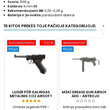
Svoris:
3130 g
Kalibras:
6 mm BB
Rekomenduojami BB:
0,25–0,28 g
Baterija ir įkroviklis:
parduodami atskirai
16 KITOS PREKĖS TOJE PAČIOJE KATEGORIJOJE:
>
<
Sumažinta kaina
- 5,00 €
Išpardavimas!
Nauja
Nauja
LUGER P08 GALINGAS
M3A1 GREASE GUN AIRSOFT
METALINIS CO2 AIRSOFT
AEG - ANTROJO
PISTOLETAS - UMAREX
PASAULINIO KARO LAIKŲ
LEGENDS
METALINIS SMG, 500 MB
Umarex Legends P08 –
Antrojo pasaulinio karo laikų
HI-CAP