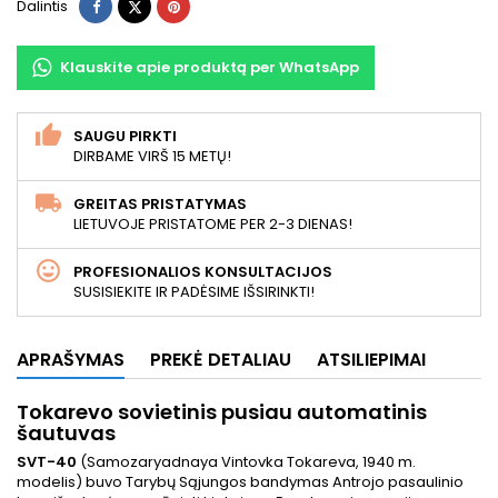
Dalintis
Twitter
Pinterest
Dalintis
Klauskite apie produktą per WhatsApp
SAUGU PIRKTI
DIRBAME VIRŠ 15 METŲ!
GREITAS PRISTATYMAS
LIETUVOJE PRISTATOME PER 2-3 DIENAS!
PROFESIONALIOS KONSULTACIJOS
SUSISIEKITE IR PADĖSIME IŠSIRINKTI!
APRAŠYMAS
PREKĖ DETALIAU
ATSILIEPIMAI
Tokarevo sovietinis pusiau automatinis
šautuvas
SVT-40
(Samozaryadnaya Vintovka Tokareva, 1940 m.
modelis) buvo Tarybų Sąjungos bandymas Antrojo pasaulinio