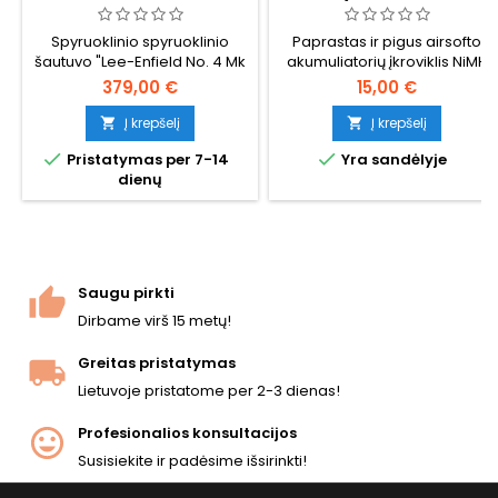
SPYRUOKLINIS ŠAUTUVAS -
"REAL WOOD", BRITŲ
Spyruoklinio spyruoklinio
Paprastas ir pigus airsofto
ANTROJO PASAULINIO
šautuvo "Lee-Enfield No. 4 Mk
akumuliatorių įkroviklis NiMH
KARO TARNYBINIS
ŠAUTUVAS
I" - standartinio Antrojo
akumuliatoriams
379,00 €
15,00 €
pasaulinio karo britų ir
Sandraugos tarnybinio
Į krepšelį
Į krepšelį


šautuvo - kopija. Tikro medžio


Pristatymas per 7-14
Yra sandėlyje
medinės detalės, metalinis
dienų
mechanizmas, 30 šovinių
dėtuvė, ~390 FPS / 1,41 J. 1130
mm, 3640 g.
Saugu pirkti
Dirbame virš 15 metų!
Greitas pristatymas
Lietuvoje pristatome per 2-3 dienas!
Profesionalios konsultacijos
Susisiekite ir padėsime išsirinkti!