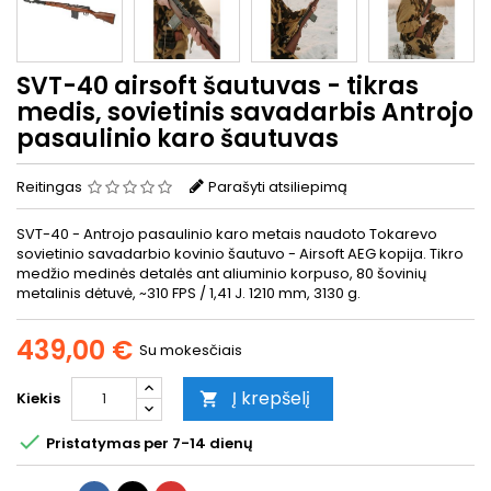
SVT-40 airsoft šautuvas - tikras
medis, sovietinis savadarbis Antrojo
pasaulinio karo šautuvas
Reitingas
Parašyti atsiliepimą
SVT-40 - Antrojo pasaulinio karo metais naudoto Tokarevo
sovietinio savadarbio kovinio šautuvo - Airsoft AEG kopija. Tikro
medžio medinės detalės ant aliuminio korpuso, 80 šovinių
metalinis dėtuvė, ~310 FPS / 1,41 J. 1210 mm, 3130 g.
439,00 €
Su mokesčiais
Į krepšelį
Kiekis


Pristatymas per 7-14 dienų