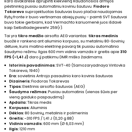
karo išvakarėse aprūpinti kiekvieną Raudonosios armijos
pėstininką pusiau automatiniu koviniu šautuvu.
Fiodoro
Tokarevo
suprojektuotas šautuvas buvo plačiai naudojamas
Rytų fronte ir buvo vertinamas abiejų pusių – paimti SVT šautuvai
buvo tokie gerbiami, kad Vermachto kariuomenė juos išdavė
kaip Selbstladegewehr 259(r).
Tai yra
tikro
medžio
airsofto AEG variantas:
tikras medinis
buožė ir rankena ant aliuminio korpuso, su metaliniu 80-šovinių
dėtuve, kuris maitina elektrinę pavarą tik pusiau automatinio
šaudymo režimu. Ilgas 600 mm vidinis vamzdis ir greitis apie
310
FPS (~1,41 J)
daro jį patikimu DMR miško žaidimams.
Istorinis pavadinimas:
SVT-40 (Samozaryadnaya Vintovka
Tokareva, 1940)
Era:
sovietinis Antrojo pasaulinio karo kovinis šautuvas
Dizaineris:
Fiodoras Tokarevas
Tipas:
Elektrinis airsofto šautuvas (AEG)
Šaudymo režimas:
Pusiau automatinis (vienas šūvis per
vieną gaiduko paspaudimą)
Apdaila:
Tikras medis
Korpusas:
Aliuminis
Dėklas:
80 šovinių, metalinis ir polimerinis
Greitis:
~310 FPS / 1,41 J (0,20 g BB)
Vidinis vamzdis:
600 mm (Ø 6,03 mm)
Ilgis:
1210 mm