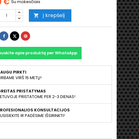
0 €
Su mokesčiais
Į krepšelį

Dalintis
Twitter
Pinterest
auskite apie produktą per WhatsApp
AUGU PIRKTI
IRBAME VIRŠ 15 METŲ!
GREITAS PRISTATYMAS
IETUVOJE PRISTATOME PER 2-3 DIENAS!
PROFESIONALIOS KONSULTACIJOS
USISIEKITE IR PADĖSIME IŠSIRINKTI!