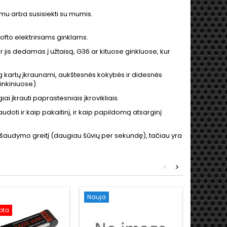
imu arba susisiekti su mumis.
softo elektriniams ginklams.
jis dedamas į užtaisą, G36 ar kituose ginkluose, kur
ug kartų įkraunami, aukštesnės kokybės ir didesnės
rinkiniuose).
ai įkrauti paprastesniais įkrovikliais.
doti ir kaip pakaitinį, ir kaip papildomą atsarginį
į šaudymo greitį (daugiau šūvių per sekundę), tačiau yra
<
>
Nauja
Nauja
ota
Išpardu