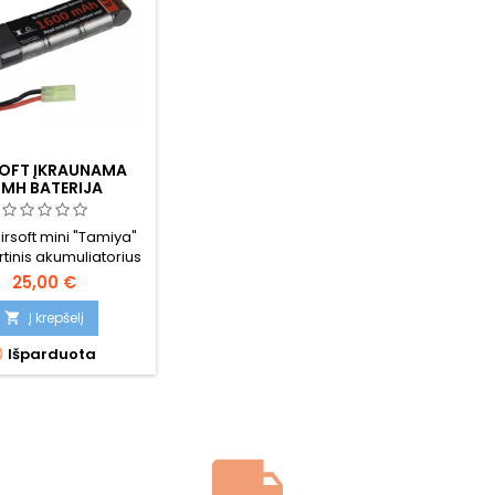
SOFT ĮKRAUNAMA
IMH BATERIJA
irsoft mini "Tamiya"
tinis akumuliatorius
25,00 €
Į krepšelį


Išparduota