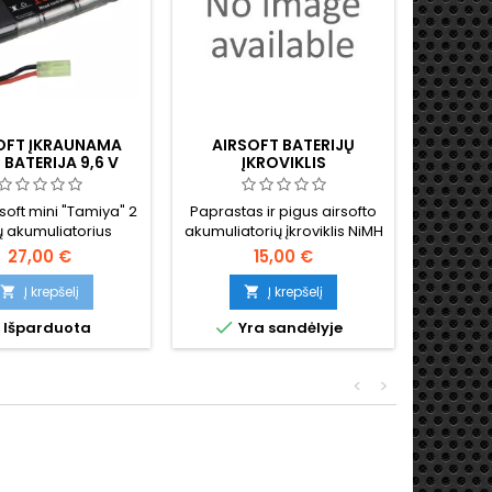
OFT ĮKRAUNAMA
AIRSOFT BATERIJŲ
AIRS
 BATERIJA 9,6 V
ĮKROVIKLIS
NIMH B
rsoft mini "Tamiya" 2
Paprastas ir pigus airsofto
9,6 V ai
ų akumuliatorius
akumuliatorių įkroviklis NiMH
standart
akumuliatoriams
27,00 €
15,00 €
Į krepšelį
Į krepšelį




Išparduota
Yra sandėlyje
<
>