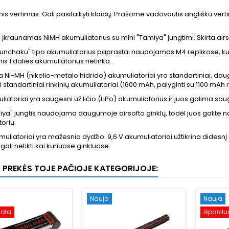
is vertimas. Gali pasitaikyti klaidų. Prašome vadovautis anglišku vert
is įkraunamas NiMH akumuliatorius su mini "Tamiya" jungtimi. Skirta air
Nunchaku" tipo akumuliatorius paprastai naudojamas M4 replikose, kur 
nis 1 dalies akumuliatorius netinka.
 Ni-MH (nikelio-metalo hidrido) akumuliatoriai yra standartiniai, da
i standartiniai rinkinių akumuliatoriai (1600 mAh, palyginti su 1100 mAh 
iatoriai yra saugesni už ličio (LiPo) akumuliatorius ir juos galima saugi
iya" jungtis naudojama daugumoje airsofto ginklų, todėl juos galite nau
orių.
muliatoriai yra mažesnio dydžio. 9,6 V akumuliatoriai užtikrina didesn
 gali netikti kai kuriuose ginkluose.
S PREKĖS TOJE PAČIOJE KATEGORIJOJE:
Nauja
Nauja
uota
Išpardu