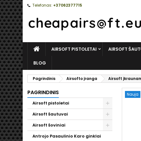
Telefonas:
+37062377715
PAGRINDINIS
AIRSOFT PISTOLETAI
AIRSOFT ŠAUT
BLOG
Pagrindinis
Airsofto įranga
Airsoft įkraunam
PAGRINDINIS
Nauja
Airsoft pistoletai
Toggle
Airsoft šautuvai
Toggle
Airsoft šoviniai
Toggle
Antrojo Pasaulinio Karo ginklai