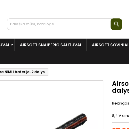
Paie
UVAI
AIRSOFT SNAIPERIO ŠAUTUVAI
AIRSOFT ŠOVINIAI
a NiMH baterija, 2 dalys
Airso
daly
Reitinga
8,4 V air