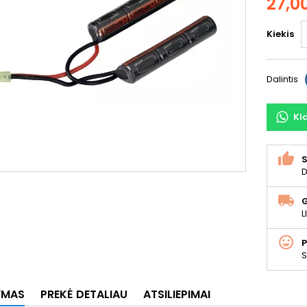
27,0
Kiekis
Dalintis
Kl
S
D
L
S
YMAS
PREKĖ DETALIAU
ATSILIEPIMAI