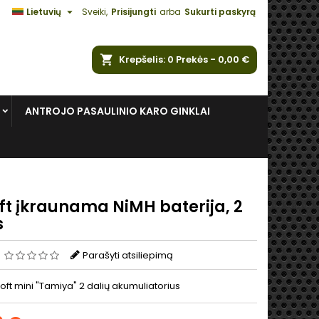

Lietuvių
Sveiki,
Prisijungti
arba
Sukurti paskyrą
ška
Krepšelis
0
Prekės -
0,00 €
ANTROJO PASAULINIO KARO GINKLAI
ft įkraunama NiMH baterija, 2
s
s
Parašyti atsiliepimą
soft mini "Tamiya" 2 dalių akumuliatorius