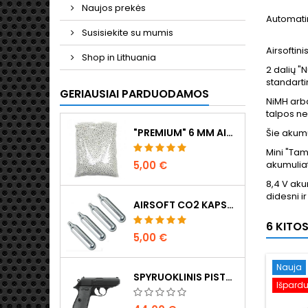
Naujos prekės
Automatin
Susisiekite su mumis
Airsoftin
Shop in Lithuania
2 dalių "
standarti
GERIAUSIAI PARDUODAMOS
NiMH arba
talpos ne
"PREMIUM" 6 MM AIRSOFT ŠRATAI 0,20 G - 1000 ŠOVINIŲ, BE UŽSTRIGIMO, ŠAUDYMAS TIESIAI
Šie akumul
Mini "Tam
5,00 €
akumuliat
8,4 V aku
didesni ir
AIRSOFT CO2 KAPSULĖS 12G, 5 VNT. - PAGAMINTA VENGRIJOJE, ES, AUKŠČIAUSIOS KOKYBĖS
6 KITO
5,00 €
Nauja
SPYRUOKLINIS PISTOLETAS WALTHER PPK/S
Išpard