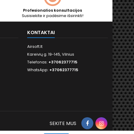
Profesionalios konsultacijos
Susisiekite ir padėsime išsirinkti!
KONTAKTAI
Airsoft.lt
Kareivių g. 19-145, Vilnius
Telefonas:
+37062377715
WhatsApp:
+37062377715
Facebook
Instagram
SEKITE MUS