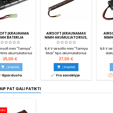
SOFT ĮKRAUNAMA
AIRSOFT ĮKRAUNAMAS
AIRS
IMH BATERIJA
NIMH AKUMULIATORIUS,
NIMH
"STICK" TIPO
irsoft mini "Tamiya"
8,4 V airsofto mini "Tamiya
9,6 V ai
tinis akumuliatorius
Stick" tipo akumuliatorius
dali
25,00 €
27,00 €
Į krepšelį
Į krepšelį





Išparduota
Yra sandėlyje
IP PAT GALI PATIKTI
uota