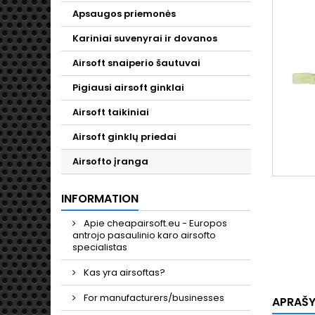
Apsaugos priemonės
Kariniai suvenyrai ir dovanos
Airsoft snaiperio šautuvai
Pigiausi airsoft ginklai
Airsoft taikiniai
Airsoft ginklų priedai
Airsofto įranga
INFORMATION
Apie cheapairsoft.eu - Europos
antrojo pasaulinio karo airsofto
specialistas
Kas yra airsoftas?
For manufacturers/businesses
APRAŠ