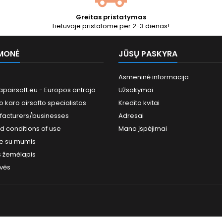
Greitas pristatymas
Lietuvoje pristatome per 2-3 dienas!
MONĖ
JŪSŲ PASKYRA
Asmeninė informacija
pairsoft.eu - Europos antrojo
Užsakymai
o karo airsofto specialistas
Kredito kvitai
facturers/businesses
Adresai
d conditions of use
Mano įspėjimai
te su mumis
s žemėlapis
vės