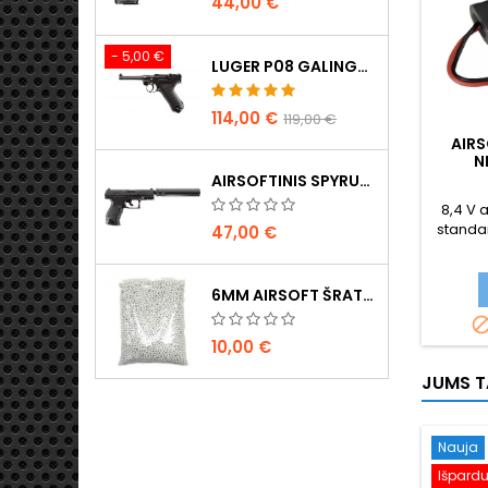
44,00 €
- 5,00 €
LUGER P08 GALINGAS METALINIS CO2 AIRSOFT PISTOLETAS - UMAREX LEGENDS
114,00 €
119,00 €
AIR
N
AIRSOFTINIS SPYRUOKLINIS PISTOLETAS WALTHER PPQ NAVY SU DUSLINTUVU
8,4 V a
standar
47,00 €
6MM AIRSOFT ŠRATAI - 2000 VNT., 0,20G, AUKŠTOS KOKYBĖS
10,00 €
JUMS TA
Nauja
Išpard