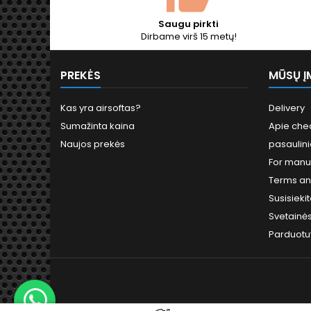
Saugu pirkti
Dirbame virš 15 metų!
PREKĖS
MŪSŲ Į
Kas yra airsoftas?
Delivery
Sumažinta kaina
Apie chea
Naujos prekės
pasaulini
For manu
Terms an
Susisieki
Svetainė
Parduotu