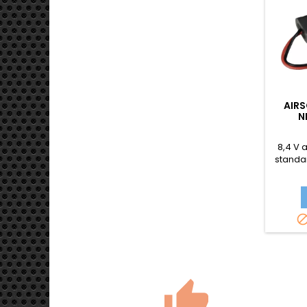
AIR
N
8,4 V a
standar