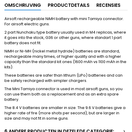
OMSCHRIJVING
PRODUCTDETAILS
RECENSIES
Airsoft rechargeable NiMH battery with mini Tamiya connector.
For airsoft electric guns.
2 part Nunchaku type battery usually used in M4 replicas, where
it goes into the stock, G36 or other guns, where standart 1 part
battery does not fit.
NiMH or Ni-MH (nickel metal hydride) batteries are standard,
rechargeable many times, of higher quality and with a higher
capacity than the standard kit ones (1600 mAh vs 1100 mAh in the
kits).
These batteries are safer than lithium (LiPo) batteries and can
be safely recharged with simpler chargers.
The Mini Tamiya connector is used in most airsoft guns, so you
can use them both as a replacement and as an extra spare
battery.
The 8.4 V batteries are smaller in size. The 9.6 V batteries give a
higher rate of fire (more shots per second), but are larger in
size and may not fit in some guns.
6 ANDERE PRODUCTEN IN DEZELFDE CATEGORIE:
>