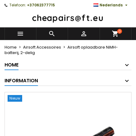

Telefoon:
+37062377715
Nederlands
0



Home
Airsoft Accessoires
Airsoft oplaadbare NiMH-
batterij, 2-delig
HOME
INFORMATION
Nieuw