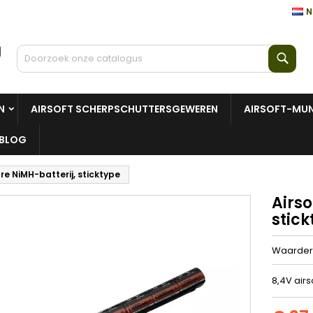
N
Zoe
N
AIRSOFT SCHERPSCHUTTERSGEWEREN
AIRSOFT-MUN
BLOG
re NiMH-batterij, sticktype
Airs
stick
Waarder
8,4V airs