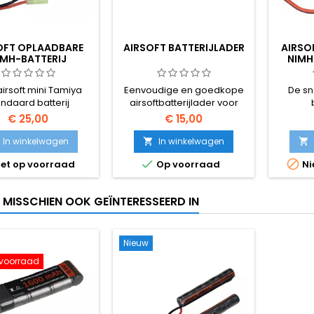
OFT OPLAADBARE
AIRSOFT BATTERIJLADER
AIRSO
IMH-BATTERIJ
NIMH
airsoft mini Tamiya
Eenvoudige en goedkope
De sn
andaard batterij
airsoftbatterijlader voor
NiMH-batterijen
€ 25,00
€ 15,00
In winkelwagen
In winkelwagen




et op voorraad
Op voorraad
Ni
T MISSCHIEN OOK GEÏNTERESSEERD IN
Nieuw
 voorraad