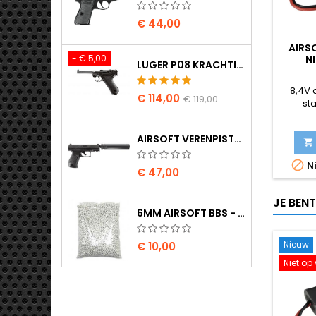
€ 44,00
AIRS
- € 5,00
N
LUGER P08 KRACHTIG VOLLEMETAAL CO2 AIRSOFT PISTOOL - UMAREX LEGENDS
8,4V 
€ 114,00
€ 119,00
st
AIRSOFT VERENPISTOOL WALTHER PPQ NAVY MET GELUIDDEMPER


Ni
€ 47,00
JE BEN
6MM AIRSOFT BBS - 2000 STUKS, 0,20G, HOGE KWALITEIT
Nieuw
€ 10,00
Niet op