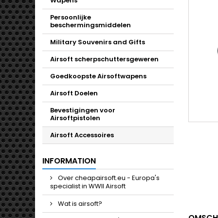
Wapens
Persoonlijke
beschermingsmiddelen
Military Souvenirs and Gifts
Airsoft scherpschuttersgeweren
Goedkoopste Airsoftwapens
Airsoft Doelen
Bevestigingen voor
Airsoftpistolen
Airsoft Accessoires
INFORMATION
Over cheapairsoft.eu - Europa's
specialist in WWII Airsoft
Wat is airsoft?
OMSCH