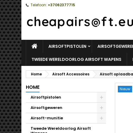
Telefoon:
+37062377715
HOME
AIRSOFTPISTOLEN
AIRSOFTGEWERE
TWEEDE WERELDOORLOG AIRSOFT WAPENS
Home
Airsoft Accessoires
Airsoft oplaadba
HOME
Nieuw
Airsoftpistolen
Toggle
Airsoftgeweren
Toggle
Airsoft-munitie
Toggle
Tweede Wereldoorlog Airsoft