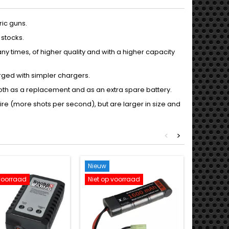
ric guns.
 stocks.
y times, of higher quality and with a higher capacity
arged with simpler chargers.
oth as a replacement and as an extra spare battery.
 fire (more shots per second), but are larger in size and
<
>
Nieuw
Nieuw
 voorraad
Niet op voorraad
Niet op 