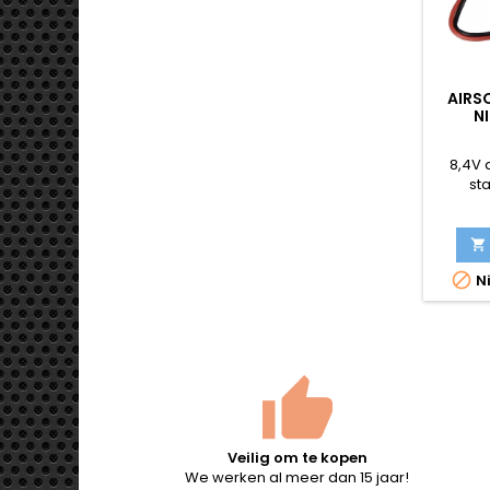
AIRS
N
8,4V 
st


Ni
Veilig om te kopen
We werken al meer dan 15 jaar!