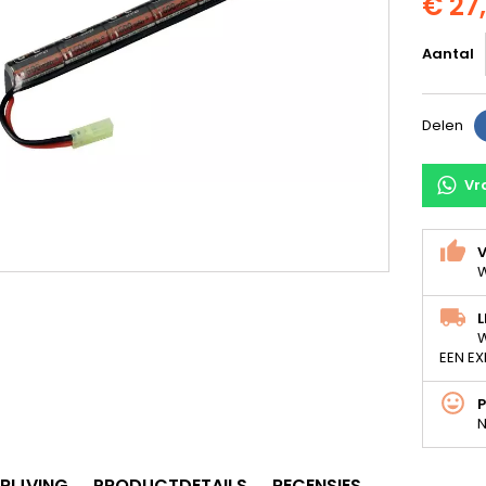
€ 27
Aantal
Delen
Vr
V
W
L
W
EEN EX
N
RIJVING
PRODUCTDETAILS
RECENSIES