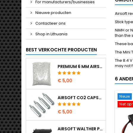
For manufacturers/businesses
Nieuwe producten
Airsoft r
Stick typ
Contacteer ons
NiMH or N
Shop in Lithuania
than the 
These bat
BEST VERKOCHTE PRODUCTEN
The Mini 
The 8.4 V
may not f
PREMIUM 6 MM AIRSOFT BBS 0,20 G - 1000 KOGELS, NO-JAM, RECHT SCHIETEND
6 ANDE
€ 5,00
Nieuw
AIRSOFT CO2 CAPSULES 12G 5-PAK - GEMAAKT IN HONGARIJE, EU, PREMIUM KWALITEIT
Niet op
€ 5,00
AIRSOFT WALTHER PPK/S VEERPISTOOL