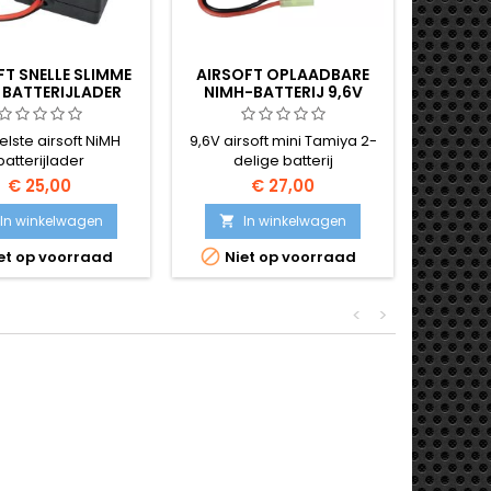
FT SNELLE SLIMME
AIRSOFT OPLAADBARE
AIRSO
 BATTERIJLADER
NIMH-BATTERIJ 9,6V
NIMH-B
elste airsoft NiMH
9,6V airsoft mini Tamiya 2-
9,6V a
batterijlader
delige batterij
stan
€ 25,00
€ 27,00
In winkelwagen
In winkelwagen




et op voorraad
Niet op voorraad
Nie
<
>