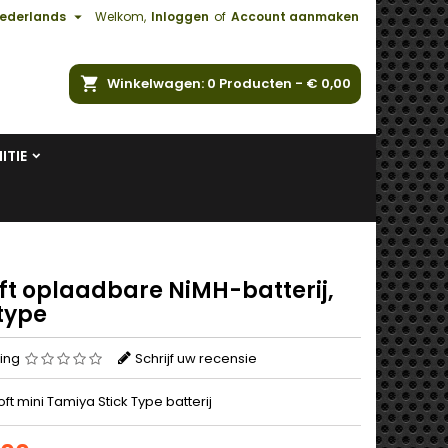

ederlands
Welkom,
Inloggen
of
Account aanmaken
ken
Winkelwagen
0
Producten -
€ 0,00
ITIE
oft oplaadbare NiMH-batterij,
type
ing
Schrijf uw recensie
oft mini Tamiya Stick Type batterij