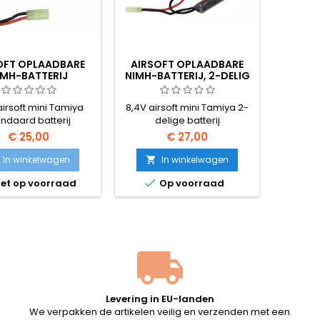
OFT OPLAADBARE
AIRSOFT OPLAADBARE
IMH-BATTERIJ
NIMH-BATTERIJ, 2-DELIG
airsoft mini Tamiya
8,4V airsoft mini Tamiya 2-
andaard batterij
delige batterij
€ 25,00
€ 27,00
In winkelwagen
In winkelwagen


et op voorraad
Op voorraad
Levering in EU-landen
We verpakken de artikelen veilig en verzenden met een