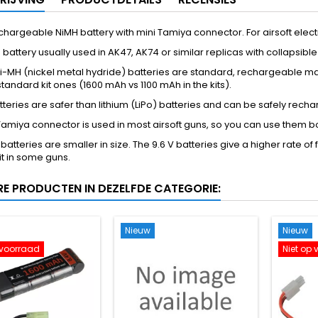
echargeable NiMH battery with mini Tamiya connector. For airsoft elect
e battery usually used in AK47, AK74 or similar replicas with collapsible
i-MH (nickel metal hydride) batteries are standard, rechargeable man
standard kit ones (1600 mAh vs 1100 mAh in the kits).
teries are safer than lithium (LiPo) batteries and can be safely rech
Tamiya connector is used in most airsoft guns, so you can use them b
 batteries are smaller in size. The 9.6 V batteries give a higher rate of
it in some guns.
RE PRODUCTEN IN DEZELFDE CATEGORIE:
Nieuw
Nieuw
 voorraad
Niet op