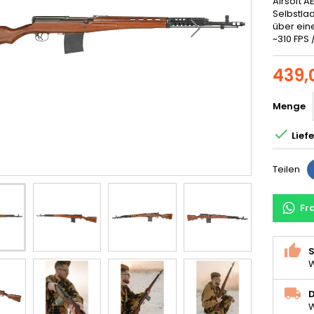
Airsoft 
Selbstla
über ein
~310 FPS /
439,
Menge

Lief
Teilen
Fr
S
W
D
W