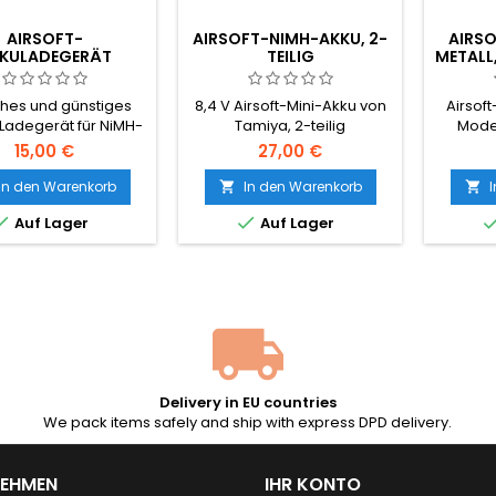
AIRSOFT-
AIRSOFT-NIMH-AKKU, 2-
AIRSO
KULADEGERÄT
TEILIG
METALL
ches und günstiges
8,4 V Airsoft-Mini-Akku von
Airsoft
-Ladegerät für NiMH-
Tamiya, 2-teilig
Model
Akkus
betrie
15,00 €
27,00 €
Eine Na
legendä
In den Warenkorb
In den Warenkorb


Zeiten, h


Auf Lager
Auf Lager
komplett
Delivery in EU countries
We pack items safely and ship with express DPD delivery.
NEHMEN
IHR KONTO