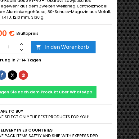
AEG Replik des SVT-40 - Tokarevs sowjetisches
degewehr aus dem Zweiten Weltkrieg. Echtholzmöbel
em Aluminiumgehäuse, 80-Schuss-Magazin aus Metall,
 1,41 J. 1210 mm, 3130 g.
00 €
Bruttopreis
In den Warenkorb

erung in 7-14 Tagen
Teilen
Tweet
Pinterest
agen Sie nach dem Produkt über WhatsApp
AFE TO BUY
E SELECT ONLY THE BEST PRODUCTS FOR YOU!
ELIVERY IN EU COUNTRIES
E PACK ITEMS SAFELY AND SHIP WITH EXPRESS DPD