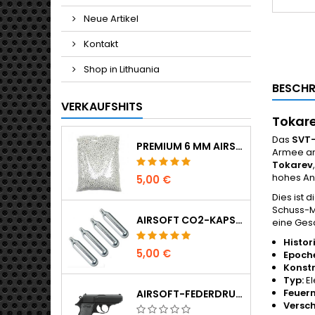
Neue Artikel
Kontakt
Shop in Lithuania
BESCHR
VERKAUFSHITS
Tokare
Das
SVT
PREMIUM 6 MM AIRSOFT BBS 0,20 G - 1000 SCHUSS, NICHT KLEMMEND, GERADE SCHIESSEND
Armee am
Tokarev
hohes An
5,00 €
Dies ist 
Schuss-M
AIRSOFT CO2-KAPSELN 12G 5ER-PACK - HERGESTELLT IN UNGARN, EU, PREMIUM QUALITÄT
eine Ges
Histor
5,00 €
Epoch
Konstr
Typ:
El
Feuer
AIRSOFT-FEDERDRUCKPISTOLE WALTHER PPK/S
Versc