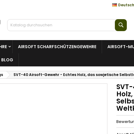
Deutsc
Such
HRE
AIRSOFT SCHARFSCHÜTZENGEWEHRE
AIRSOFT-MU
BLOG
gs
SVT-40 Airsoft-Gewehr - Echtes Holz, das sowjetische Selbs
SVT-
Holz,
Selb
Welt
Bewertu