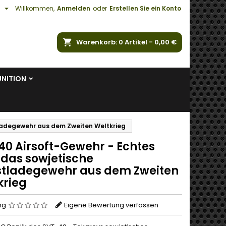

h
Willkommen,
Anmelden
oder
Erstellen Sie ein Konto
e
Warenkorb
0
Artikel -
0,00 €
NITION
tladegewehr aus dem Zweiten Weltkrieg
40 Airsoft-Gewehr - Echtes
 das sowjetische
stladegewehr aus dem Zweiten
krieg
ng
Eigene Bewertung verfassen