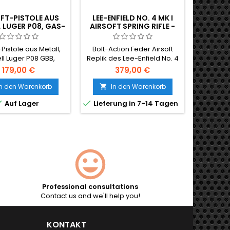
FT-PISTOLE AUS
LEE-ENFIELD NO. 4 MK I
MP18 
, LUGER P08, GAS-
AIRSOFT SPRING RIFLE -
ECHTES
BLOWBACK
REAL WOOD, DAS
MASC
BRITISCHE DIENSTGEWEHR
-Pistole aus Metall,
Bolt-Action Feder Airsoft
Echthol
AUS DEM ZWEITEN
l Luger P08 GBB,
Replik des Lee-Enfield No. 4
der MP
WELTKRIEG
ben mit Green Gas.
Mk I - die Standard-Britische
Maschine
179,00 €
379,00 €
chbildung einer der
und Commonwealth-
die von
rsten Pistolen aller
Service-Gewehr des
entworfe
In den Warenkorb
In den Warenkorb
I


ergestellt in Taiwan,
Zweiten Weltkriegs.
deu


Auf Lager
Lieferung in 7-14 Tagen
 aus Metall, schwer
Echtholz-Schaft und Griff,
eingese
und robust.
Metall-Aktion, 30-Schuss-
Holzmöbe
Magazin, ~390 FPS / 1,41 J.
110-Sch
1130 mm, 3640 g.
Professional consultations
Contact us and we'll help you!
KONTAKT