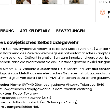
DELIVE
C
EIBUNG
ARTIKELDETAILS
BEWERTUNGEN
vs sowjetisches Selbstladegewehr
-40
(Samozaryadnaya Vintovka Tokareva, Modell von 1940) war der V
 Vorabend des Zweiten Weltkriegs ein halbautomatisches Kampfgewe
, kam es an der Ostfront in großer Zahl zum Einsatz und wurde von b
sehen, dass die Wehrmacht sie als Selbstladegewehr 259(r) ausgab
die Airsoft-AEG-Variante
aus echtem Holz
: Schaft und Griff
aus echte
agazin aus Metall, das ein elektrisches Getriebe im halbautomatisc
chwindigkeit von etwa
310 FPS (~1,41 J)
machen es zu einem glaubwür
ischer Name:
SVT-40 (Samozaryadnaya Vintovka Tokareva, 1940)
e:
Sowjetisches Kampfgewehr aus dem Zweiten Weltkrieg
ukteur:
Fjodor Tokarew
ektrisches Airsoft-Gewehr (AEG)
modus:
Halbautomatisch (ein Schuss pro Abzug)
hraubungen:
Echtes Holz