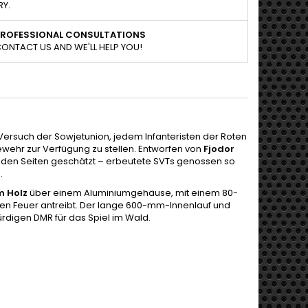
RY.
PROFESSIONAL CONSULTATIONS
ONTACT US AND WE'LL HELP YOU!
ersuch der Sowjetunion, jedem Infanteristen der Roten
hr zur Verfügung zu stellen. Entworfen von
Fjodor
eiden Seiten geschätzt – erbeutete SVTs genossen so
.
m Holz
über einem Aluminiumgehäuse, mit einem 80-
hen Feuer antreibt. Der lange 600-mm-Innenlauf und
digen DMR für das Spiel im Wald.