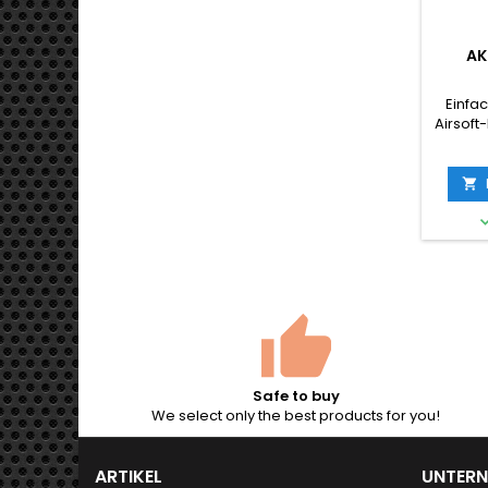
AK
Einfa
Airsoft

Safe to buy
We select only the best products for you!
ARTIKEL
UNTER