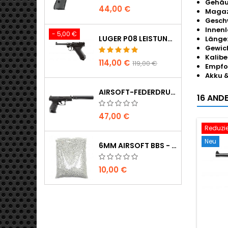
Gehäu
44,00 €
Magaz
Geschw
Innenl
- 5,00 €
LUGER P08 LEISTUNGSSTARKE VOLLMETALL CO2 AIRSOFT PISTOLE - UMAREX LEGENDS
Länge
Gewich
Kalibe
114,00 €
119,00 €
Empfoh
Akku 
AIRSOFT-FEDERDRUCKPISTOLE WALTHER PPQ NAVY MIT SCHALLDÄMPFER
16 ANDE
47,00 €
Reduzie
Neu
6MM AIRSOFT BBS - 2000 STÜCK, 0,20G, HOHE QUALITÄT
10,00 €