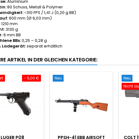
se:
Aluminium
in:
80 Schuss, Metall & Polymer
indigkeit:
~310 FPS / 1,41 J (0,20 g BB)
auf:
600 mm (Ø 6,03 mm)
:
1210 mm
t:
3130 g
r:
6 mm BB
lene BBs:
0,25 – 0,28 g
& Ladegerät:
separat erhältlich
RE ARTIKEL IN DER GLEICHEN KATEGORIE:
rt
- 5,00 €
Neu
Neu
Nicht au
LUGER P08
PPSH-41 EBB AIRSOFT
COLT 1