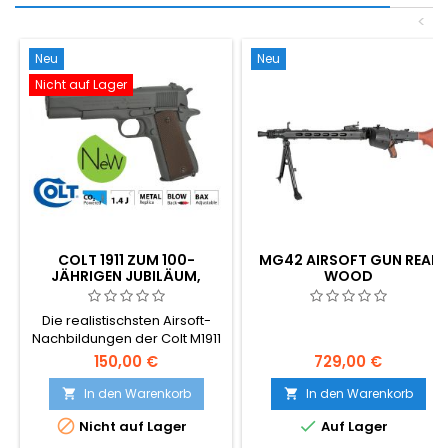
<
Neu
Neu
Nicht auf Lager
COLT 1911 ZUM 100-
MG42 AIRSOFT GUN REAL
JÄHRIGEN JUBILÄUM,
WOOD
PARKERISIERT, CO2-
AIRSOFT
Die realistischsten Airsoft-
Nachbildungen der Colt M1911
auf dem Markt! Cybergun
150,00 €
729,00 €
180532.
In den Warenkorb
In den Warenkorb




Nicht auf Lager
Auf Lager