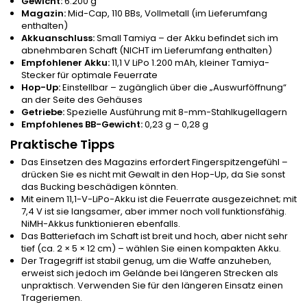
Gewicht:
6.200 g
Magazin:
Mid-Cap, 110 BBs, Vollmetall (im Lieferumfang
enthalten)
Akkuanschluss:
Small Tamiya – der Akku befindet sich im
abnehmbaren Schaft (NICHT im Lieferumfang enthalten)
Empfohlener Akku:
11,1 V LiPo 1.200 mAh, kleiner Tamiya-
Stecker für optimale Feuerrate
Hop-Up:
Einstellbar – zugänglich über die „Auswurföffnung“
an der Seite des Gehäuses
Getriebe:
Spezielle Ausführung mit 8-mm-Stahlkugellagern
Empfohlenes BB-Gewicht:
0,23 g – 0,28 g
Praktische Tipps
Das Einsetzen des Magazins erfordert Fingerspitzengefühl –
drücken Sie es nicht mit Gewalt in den Hop-Up, da Sie sonst
das Bucking beschädigen könnten.
Mit einem 11,1-V-LiPo-Akku ist die Feuerrate ausgezeichnet; mit
7,4 V ist sie langsamer, aber immer noch voll funktionsfähig.
NiMH-Akkus funktionieren ebenfalls.
Das Batteriefach im Schaft ist breit und hoch, aber nicht sehr
tief (ca. 2 × 5 × 12 cm) – wählen Sie einen kompakten Akku.
Der Tragegriff ist stabil genug, um die Waffe anzuheben,
erweist sich jedoch im Gelände bei längeren Strecken als
unpraktisch. Verwenden Sie für den längeren Einsatz einen
Trageriemen.