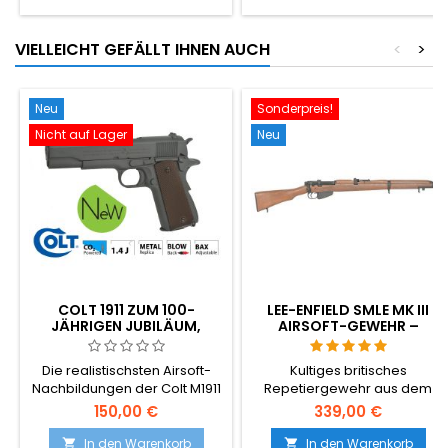
VIELLEICHT GEFÄLLT IHNEN AUCH
<
>
Neu
Sonderpreis!
Nicht auf Lager
Neu
COLT 1911 ZUM 100-
LEE-ENFIELD SMLE MK III
JÄHRIGEN JUBILÄUM,
AIRSOFT-GEWEHR –
PARKERISIERT, CO2-
ECHTES HOLZ, MIT
AIRSOFT
PATRONENAUSWURF, DAS
Die realistischsten Airsoft-
Kultiges britisches
LEGENDÄRE BRITISCHE
Nachbildungen der Colt M1911
Repetiergewehr aus dem
DIENSTGEWEHR
auf dem Markt! Cybergun
Zweiten Weltkrieg: Schaft aus
150,00 €
339,00 €
180532.
echtem Holz, Vollmetall-
Verschluss, echter
In den Warenkorb
In den Warenkorb

