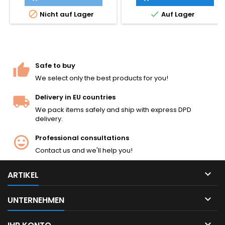
Patronenauswurf.


Nicht auf Lager
Auf Lager
Abnehmbares 6-Schuss-
Magazin mit Metallpatronen
im Lieferumfang enthalten.
1.100 mm lang, 3,7 kg, 525 mm
Tightbore-Lauf (6,02 mm), ca.
345 FPS / 105 m/s mit 0,20 g
Safe to buy
BBs.
We select only the best products for you!
Delivery in EU countries
We pack items safely and ship with express DPD
delivery.
Professional consultations
Contact us and we'll help you!

ARTIKEL

UNTERNEHMEN
