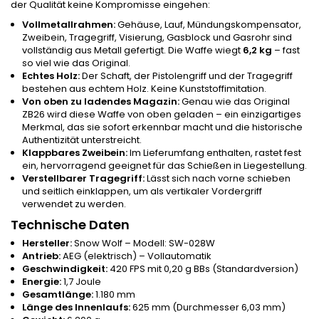
der Qualität keine Kompromisse eingehen:
Vollmetallrahmen:
Gehäuse, Lauf, Mündungskompensator,
Zweibein, Tragegriff, Visierung, Gasblock und Gasrohr sind
vollständig aus Metall gefertigt. Die Waffe wiegt
6,2 kg
– fast
so viel wie das Original.
Echtes Holz:
Der Schaft, der Pistolengriff und der Tragegriff
bestehen aus echtem Holz. Keine Kunststoffimitation.
Von
oben zu ladendes Magazin:
Genau wie das Original
ZB26 wird diese Waffe von oben geladen – ein einzigartiges
Merkmal, das sie sofort erkennbar macht und die historische
Authentizität unterstreicht.
Klappbares Zweibein:
Im Lieferumfang enthalten, rastet fest
ein, hervorragend geeignet für das Schießen in Liegestellung.
Verstellbarer Tragegriff:
Lässt sich nach vorne schieben
und seitlich einklappen, um als vertikaler Vordergriff
verwendet zu werden.
Technische Daten
Hersteller:
Snow Wolf – Modell: SW-028W
Antrieb:
AEG (elektrisch) – Vollautomatik
Geschwindigkeit:
420 FPS mit 0,20 g BBs (Standardversion)
Energie:
1,7 Joule
Gesamtlänge:
1.180 mm
Länge des Innenlaufs:
625 mm (Durchmesser 6,03 mm)