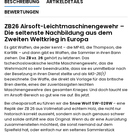
BESCHREIBUNG
ARTIKELDETAILS
BEWERTUNGEN
ZB26 Airsoft-Leichtmaschinengewehr –
Die seltenste Nachbildung aus dem
Zweiten Weltkrieg in Europa
Es gibt Waffen, die jeder kennt – die MP40, die Thompson, die
Kar98k – und dann gibt es Waffen, die Sammler in ihren Bann
ziehen. Die
ZB vz. 26
gehört zu letzteren. Das
tschechoslowakische leichte Maschinengewehr, das die
Wehrmacht so sehr beeindruckte, dass sie es unmittelbar nach
der Besetzung in ihren Dienst stellte und als
MG-26(t)
bezeichnete. Die Waffe, die direkt als Vorlage für das britische
Bren diente, eines der zuverlässigsten leichten
Maschinengewehre des gesamten Krieges. Und doch taucht sie
im Airsoft-Bereich so gut wie nie auf. Bis jetzt.
Bei cheapairsoft.eu führen wir die
Snow Wolf SW-028W
– eine
Replik der ZB 26 aus Vollmetall und echtem Holz, die nicht nur
historisch korrekt aussieht, sondern sich auch genauso schwer
und solide anfühlt wie das Original. Wenn du dir eine Ausrüstung
zusammenstellen möchtest, die sonst niemand auf dem
Spielfeld hat, oder einfach nur ein seltenes Sammlerstück