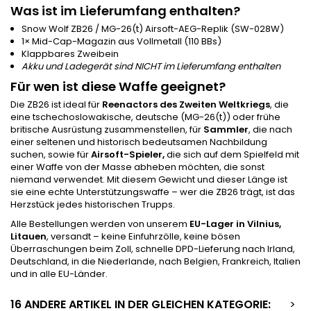
Was ist im Lieferumfang enthalten?
Snow Wolf ZB26 / MG-26(t) Airsoft-AEG-Replik (SW-028W)
1× Mid-Cap-Magazin aus Vollmetall (110 BBs)
Klappbares Zweibein
Akku und Ladegerät sind NICHT im Lieferumfang enthalten
Für wen ist diese Waffe geeignet?
Die ZB26 ist ideal für
Reenactors des Zweiten Weltkriegs
, die
eine tschechoslowakische, deutsche (MG-26(t)) oder frühe
britische Ausrüstung zusammenstellen, für
Sammler
, die nach
einer seltenen und historisch bedeutsamen Nachbildung
suchen, sowie für
Airsoft-Spieler,
die sich auf dem Spielfeld mit
einer Waffe von der Masse abheben möchten, die sonst
niemand verwendet. Mit diesem Gewicht und dieser Länge ist
sie eine echte Unterstützungswaffe – wer die ZB26 trägt, ist das
Herzstück jedes historischen Trupps.
Alle Bestellungen werden von unserem
EU-Lager in Vilnius,
Litauen
, versandt – keine Einfuhrzölle, keine bösen
Überraschungen beim Zoll, schnelle DPD-Lieferung nach Irland,
Deutschland, in die Niederlande, nach Belgien, Frankreich, Italien
und in alle EU-Länder.
16 ANDERE ARTIKEL IN DER GLEICHEN KATEGORIE:
>