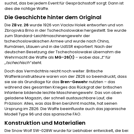
suchst, das bei jedem Event für Gesprächsstoff sorgt: Dann ist
dies die richtige Waffe.
Die Geschichte hinter dem Original
Die
ZB vz. 26
wurde 1926 von Vaclav Holek entworfen und von
Zbrojovka Brno in der Tschechoslowakei hergestellt. Sie wurde
zum Standard-Leichtmaschinengewehr der
tschechoslowakischen Armee und wurde nach China,
Rumänien, Litauen und in die UdSSR exportiert. Nach der
deutschen Besetzung der Tschechoslowakei übernahm die
Wehrmacht die Waffe als
MG-26(t)
– wobei das „t“ für
„tschechisch“
steht.
Doch das Vermächtnis reicht noch weiter. Britische
Waffenkonstrukteure waren von der ZB26 so beeindruckt, dass
sie sie als Grundlage für das
Bren-Gewehr
nutzten – das
während des gesamten Krieges das Rückgrat der britischen
Infanterie bildende leichte Maschinengewehr. Das von oben
geladene Magazin, der schnell austauschbare Lauf, die
Präzision: Alles, was das Bren berühmt machte, hat seinen
Ursprung im ZB26. Die Waffe beeinflusste auch das japanische
Modell Type 96 und das spanische FAO.
Konstruktion und Materialien
Die Snow Wolf SW-028W wurde für Liebhaber entwickelt, die bei