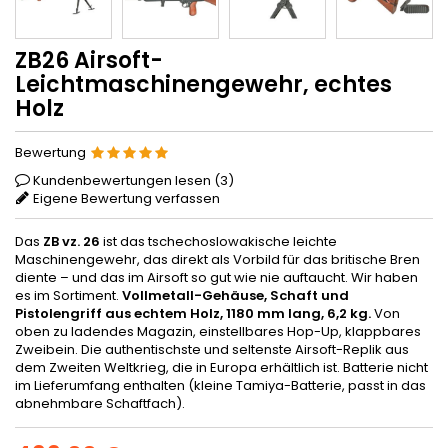
ZB26 Airsoft-
Leichtmaschinengewehr, echtes
Holz
Bewertung
Kundenbewertungen lesen (
3
)
Eigene Bewertung verfassen
Das
ZB vz. 26
ist das tschechoslowakische leichte
Maschinengewehr, das direkt als Vorbild für das britische Bren
diente – und das im Airsoft so gut wie nie auftaucht. Wir haben
es im Sortiment.
Vollmetall-Gehäuse, Schaft und
Pistolengriff aus echtem Holz, 1180 mm lang, 6,2 kg.
Von
oben zu ladendes Magazin, einstellbares Hop-Up, klappbares
Zweibein. Die authentischste und seltenste Airsoft-Replik aus
dem Zweiten Weltkrieg, die in Europa erhältlich ist. Batterie nicht
im Lieferumfang enthalten (kleine Tamiya-Batterie, passt in das
abnehmbare Schaftfach).