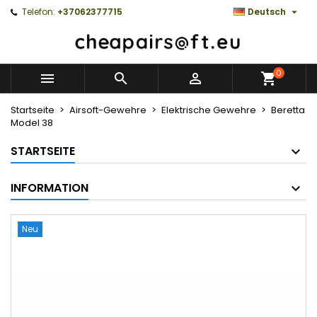

Telefon:
+37062377715
Deutsch
0



Startseite
Airsoft-Gewehre
Elektrische Gewehre
Beretta
Model 38
STARTSEITE
INFORMATION
Neu