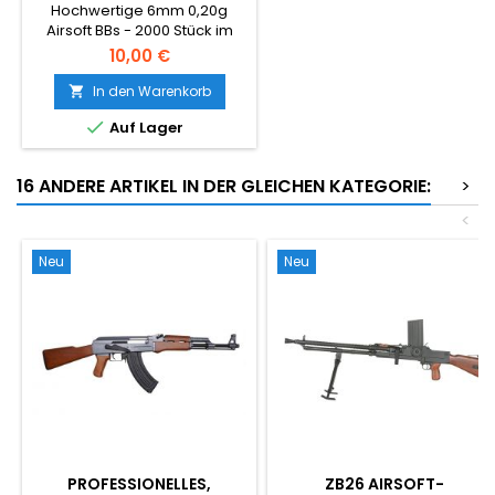
Hochwertige 6mm 0,20g
Airsoft BBs - 2000 Stück im
Beutel. Das universelle
10,00 €
Standard-BB-Gewicht,
kompatibel mit nahezu allen
In den Warenkorb

AEG-Gewehren und

Auf Lager
federbetriebenen Waffen.
Glatte nahtlose Oberfläche,
gleichmässiger 5,95mm
16 ANDERE ARTIKEL IN DER GLEICHEN KATEGORIE:
>
Durchmesser, zuverlässige
Zuführung.
<
Neu
Neu
PROFESSIONELLES,
ZB26 AIRSOFT-