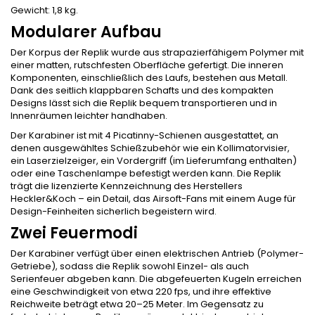
Gewicht: 1,8 kg.
Modularer Aufbau
Der Korpus der Replik wurde aus strapazierfähigem Polymer mit
einer matten, rutschfesten Oberfläche gefertigt. Die inneren
Komponenten, einschließlich des Laufs, bestehen aus Metall.
Dank des seitlich klappbaren Schafts und des kompakten
Designs lässt sich die Replik bequem transportieren und in
Innenräumen leichter handhaben.
Der Karabiner ist mit 4 Picatinny-Schienen ausgestattet, an
denen ausgewähltes Schießzubehör wie ein Kollimatorvisier,
ein Laserzielzeiger, ein Vordergriff (im Lieferumfang enthalten)
oder eine Taschenlampe befestigt werden kann. Die Replik
trägt die lizenzierte Kennzeichnung des Herstellers
Heckler&Koch – ein Detail, das Airsoft-Fans mit einem Auge für
Design-Feinheiten sicherlich begeistern wird.
Zwei Feuermodi
Der Karabiner verfügt über einen elektrischen Antrieb (Polymer-
Getriebe), sodass die Replik sowohl Einzel- als auch
Serienfeuer abgeben kann. Die abgefeuerten Kugeln erreichen
eine Geschwindigkeit von etwa 220 fps, und ihre effektive
Reichweite beträgt etwa 20–25 Meter. Im Gegensatz zu