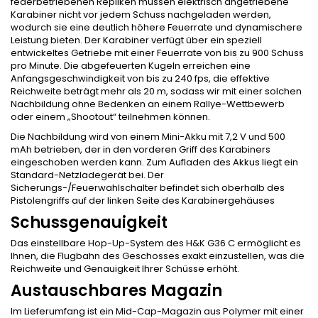
federbetriebenen Repliken müssen elektrisch angetriebene
Karabiner nicht vor jedem Schuss nachgeladen werden,
wodurch sie eine deutlich höhere Feuerrate und dynamischere
Leistung bieten. Der Karabiner verfügt über ein speziell
entwickeltes Getriebe mit einer Feuerrate von bis zu 900 Schuss
pro Minute. Die abgefeuerten Kugeln erreichen eine
Anfangsgeschwindigkeit von bis zu 240 fps, die effektive
Reichweite beträgt mehr als 20 m, sodass wir mit einer solchen
Nachbildung ohne Bedenken an einem Rallye-Wettbewerb
oder einem „Shootout“ teilnehmen können.
Die Nachbildung wird von einem Mini-Akku mit 7,2 V und 500
mAh betrieben, der in den vorderen Griff des Karabiners
eingeschoben werden kann. Zum Aufladen des Akkus liegt ein
Standard-Netzladegerät bei. Der
Sicherungs-/Feuerwahlschalter befindet sich oberhalb des
Pistolengriffs auf der linken Seite des Karabinergehäuses
Schussgenauigkeit
Das einstellbare Hop-Up-System des H&K G36 C ermöglicht es
Ihnen, die Flugbahn des Geschosses exakt einzustellen, was die
Reichweite und Genauigkeit Ihrer Schüsse erhöht.
Austauschbares Magazin
Im Lieferumfang ist ein Mid-Cap-Magazin aus Polymer mit einer