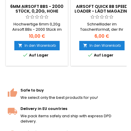
6MM AIRSOFT BBS - 2000
AIRSOFT QUICK BB SPEED
STÜCK, 0,20G, HOHE
LOADER - LÄDT MAGAZINE
QUALITÄT
100× SCHNELLER
Hochwertige 6mm 0,20g
Schnelllader im
Airsoft BBs - 2000 Stück im
Taschenformat, der Ihr
Beutel. Das universelle
Airsoft-Magazin in
10,00 €
6,00 €
Standard-BB-Gewicht,
Sekundenschnelle füllt - kein
kompatibel mit nahezu allen
einzelnes Einschieben von
In den Warenkorb
In den Warenkorb


AEG-Gewehren und
BBs mehr. Hält ~100 Schuss,


Auf Lager
Auf Lager
federbetriebenen Waffen.
funktioniert mit jedem 6 mm
Glatte nahtlose Oberfläche,
BB und jedem AEG Hi-Cap
gleichmässiger 5,95mm
oder Mid-Cap.
Durchmesser, zuverlässige
Zuführung.
Safe to buy
We select only the best products for you!
Delivery in EU countries
We pack items safely and ship with express DPD
delivery.