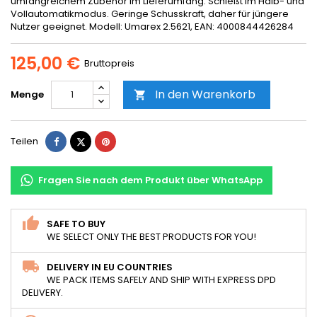
umfangreichem Zubehör im Lieferumfang. Schießt im Halb- und
Vollautomatikmodus. Geringe Schusskraft, daher für jüngere
Nutzer geeignet. Modell: Umarex 2.5621, EAN: 4000844426284
125,00 €
Bruttopreis
In den Warenkorb
Menge

Teilen
Tweet
Pinterest
Teilen
Fragen Sie nach dem Produkt über WhatsApp
SAFE TO BUY
WE SELECT ONLY THE BEST PRODUCTS FOR YOU!
DELIVERY IN EU COUNTRIES
WE PACK ITEMS SAFELY AND SHIP WITH EXPRESS DPD
DELIVERY.