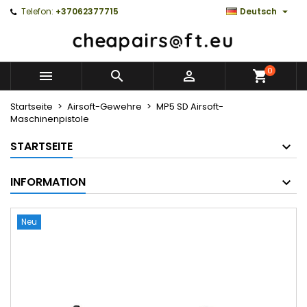

Telefon:
+37062377715
Deutsch
0



Startseite
Airsoft-Gewehre
MP5 SD Airsoft-
Maschinenpistole
STARTSEITE
INFORMATION
Neu