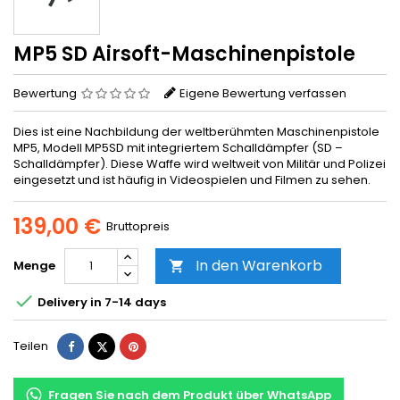
MP5 SD Airsoft-Maschinenpistole
Bewertung
Eigene Bewertung verfassen
Dies ist eine Nachbildung der weltberühmten Maschinenpistole
MP5, Modell MP5SD mit integriertem Schalldämpfer (SD –
Schalldämpfer). Diese Waffe wird weltweit von Militär und Polizei
eingesetzt und ist häufig in Videospielen und Filmen zu sehen.
139,00 €
Bruttopreis
In den Warenkorb
Menge


Delivery in 7-14 days
Teilen
Tweet
Pinterest
Teilen
Fragen Sie nach dem Produkt über WhatsApp