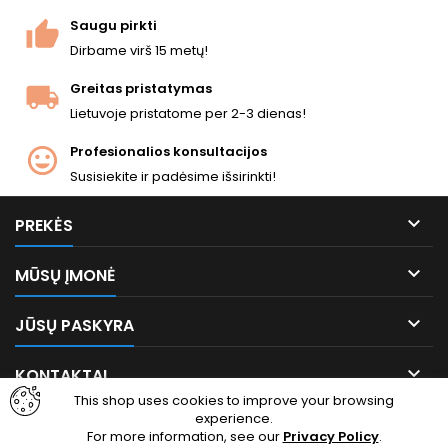
sistemai. Tinkamas atsargų
Paruoštas žaisti išėmus iš
Saugu pirkti
kiekis pagalbiniams...
dėžės.
Dirbame virš 15 metų!
Greitas pristatymas
Lietuvoje pristatome per 2-3 dienas!
Profesionalios konsultacijos
Susisiekite ir padėsime išsirinkti!

PREKĖS

MŪSŲ ĮMONĖ

JŪSŲ PASKYRA

KONTAKTAI
This shop uses cookies to improve your browsing
experience.
Facebook
Instagram
For more information, see our
Privacy Policy
.