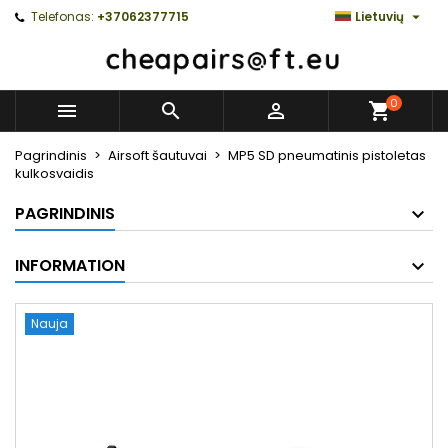

Telefonas:
+37062377715
Lietuvių
0



Pagrindinis
Airsoft šautuvai
MP5 SD pneumatinis pistoletas
kulkosvaidis
PAGRINDINIS
INFORMATION
Nauja