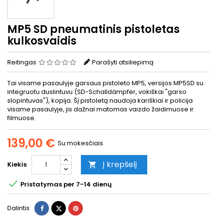
MP5 SD pneumatinis pistoletas
kulkosvaidis
Reitingas
Parašyti atsiliepimą
Tai visame pasaulyje garsaus pistoleto MP5, versijos MP5SD su
integruotu duslintuvu (SD-Schalldämpfer, vokiškai "garso
slopintuvas"), kopija. Šį pistoletą naudoja kariškiai ir policija
visame pasaulyje, jis dažnai matomas vaizdo žaidimuose ir
filmuose.
139,00 €
Su mokesčiais
Į krepšelį
Kiekis


Pristatymas per 7-14 dienų
Dalintis
Twitter
Pinterest
Dalintis