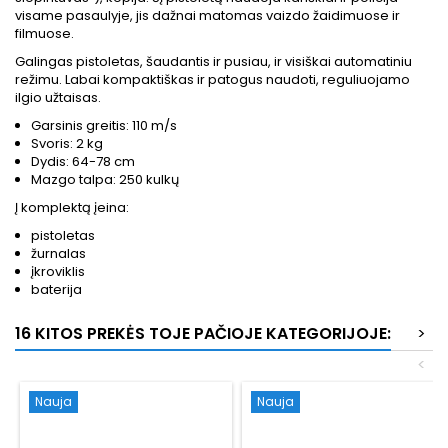
visame pasaulyje, jis dažnai matomas vaizdo žaidimuose ir
filmuose.
Galingas pistoletas, šaudantis ir pusiau, ir visiškai automatiniu
režimu. Labai kompaktiškas ir patogus naudoti, reguliuojamo
ilgio užtaisas.
Garsinis greitis: 110 m/s
Svoris: 2 kg
Dydis: 64-78 cm
Mazgo talpa: 250 kulkų
Į komplektą įeina:
pistoletas
žurnalas
įkroviklis
baterija
16 KITOS PREKĖS TOJE PAČIOJE KATEGORIJOJE:
>
<
Nauja
Nauja