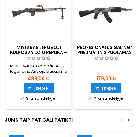
M1918 BAR LENGVOJI
PROFESIONALUS GALINGAS
KULKOSVAIDŽIO REPLIKA –
PNEUMATINIS PUOLAMASIS
TIKRAS MEDIS
ŠAUTUVAS AK47
M1918 BAR tikro medžio AEG –
legendinė Antrojo pasaulinio
karo Browning automatinio
499,00 €
179,00 €
šautuvo replika. Pilnas
metalas, tikras tamsintas
Į krepšelį
Į krepšelį


medis, 6,4 kg svoris, plieninis


Yra sandėlyje
Yra sandėlyje
dvikojis komplekte. Tik pilnas
auto. Geriausia istorinė airsoft
LMG kolekcininkams ir
rekonstruktoriams.
JUMS TAIP PAT GALI PATIKTI
<
>