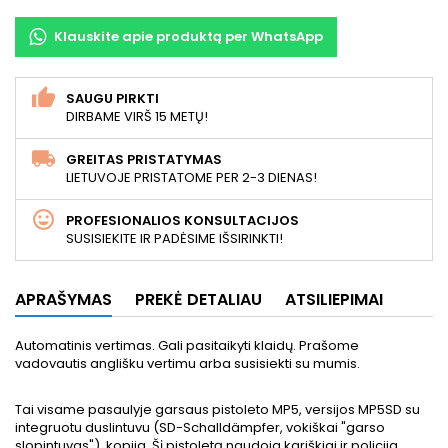
Klauskite apie produktą per WhatsApp
SAUGU PIRKTI
DIRBAME VIRŠ 15 METŲ!
GREITAS PRISTATYMAS
LIETUVOJE PRISTATOME PER 2-3 DIENAS!
PROFESIONALIOS KONSULTACIJOS
SUSISIEKITE IR PADĖSIME IŠSIRINKTI!
APRAŠYMAS
PREKĖ DETALIAU
ATSILIEPIMAI
Automatinis vertimas. Gali pasitaikyti klaidų. Prašome
vadovautis anglišku vertimu arba susisiekti su mumis.
Tai visame pasaulyje garsaus pistoleto MP5, versijos MP5SD su
integruotu duslintuvu (SD-Schalldämpfer, vokiškai "garso
slopintuvas"), kopija. Šį pistoletą naudoja kariškiai ir policija