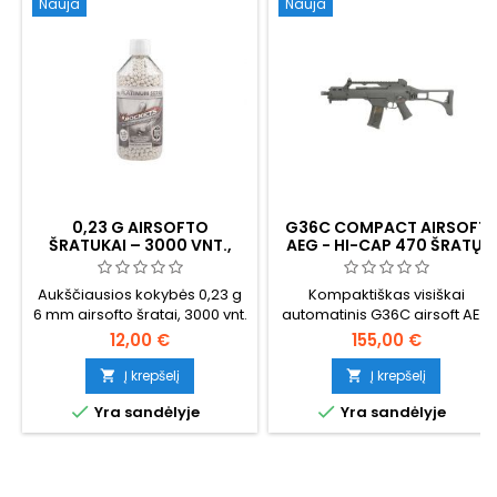
Nauja
Nauja
0,23 G AIRSOFTO
G36C COMPACT AIRSOFT
ŠRATUKAI – 3000 VNT.,
AEG - HI-CAP 470 ŠRATŲ,
DIDESNIS SVORIS
BATERIJA IR ĮKROVIKLIS
UŽTIKRINA DIDESNĮ
Aukščiausios kokybės 0,23 g
Kompaktiškas visiškai
TIKSLUMĄ IR TOLESNĮ
6 mm airsofto šratai, 3000 vnt.
automatinis G36C airsoft AEG
ŠAUDYMO NUOTOLĮ
uždaromame buteliuke.
- 720 mm, ~380 FPS / 116 m/s,
12,00 €
155,00 €
Sunkesnės nei standartinės
V3 pavarų dėžė, iš šono
0,20 g – geresnis atsparumas
sulankstoma apkaba, skirta
Į krepšelį
Į krepšelį


vėjui, plokštesnė trajektorija,
kovai su kareiviais. Į


Yra sandėlyje
Yra sandėlyje
didesnė energija tolimajame
komplektą įeina 470 šovinių
nuotolyje. Gamintojas –
dėtuvė, 8,4 V NiMH
„Specna Arms“ (BLS,
akumuliatorius ir įkroviklis.
Taivanas): poliruotos, idealiai
Abipusis valdymas, Picatinny
apvalios, pritaikytos „hop-up“
bėgeliai viršuje ir po rankena.