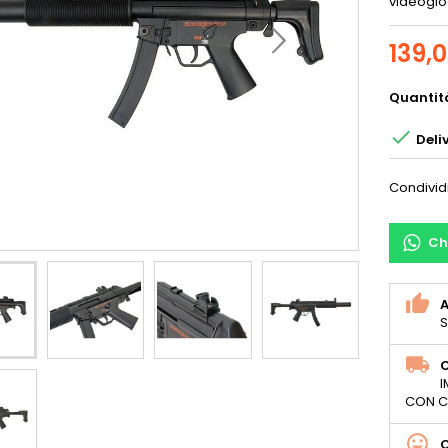
videogioc
139,
Quantit

Deliv
Condivid
Ch
S
C
I
CON C