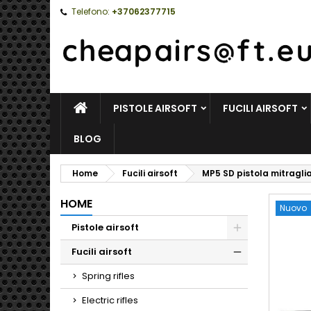
Telefono:
+37062377715
HOME
PISTOLE AIRSOFT
FUCILI AIRSOFT
BLOG
Home
Fucili airsoft
MP5 SD pistola mitraglia
HOME
Nuovo
Pistole airsoft
Toggle
Fucili airsoft
Toggle
Spring rifles
Electric rifles