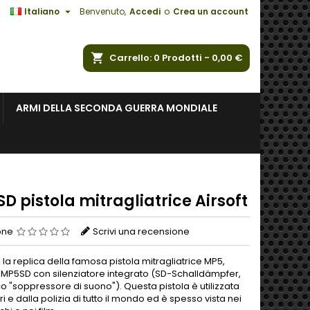

Italiano
Benvenuto,
Accedi
o
Crea un account
a
Carrello
0
Prodotti -
0,00 €
ARMI DELLA SECONDA GUERRA MONDIALE
D pistola mitragliatrice Airsoft
one
Scrivi una recensione
la replica della famosa pistola mitragliatrice MP5,
 MP5SD con silenziatore integrato (SD-Schalldämpfer,
o "soppressore di suono"). Questa pistola è utilizzata
ari e dalla polizia di tutto il mondo ed è spesso vista nei