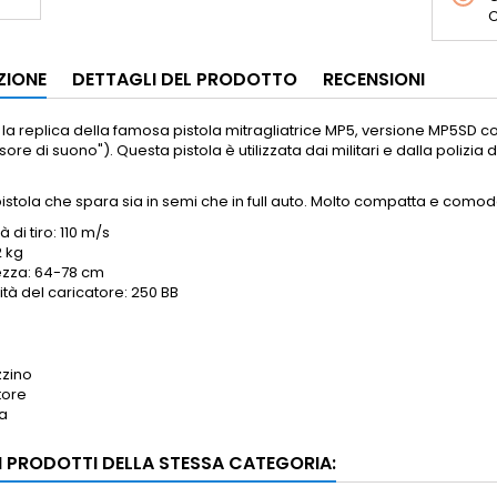
C
ZIONE
DETTAGLI DEL PRODOTTO
RECENSIONI
la replica della famosa pistola mitragliatrice MP5, versione MP5SD c
ore di suono"). Questa pistola è utilizzata dai militari e dalla polizia 
istola che spara sia in semi che in full auto. Molto compatta e comod
à di tiro: 110 m/s
2 kg
zza: 64-78 cm
tà del caricatore: 250 BB
zino
tore
ia
RI PRODOTTI DELLA STESSA CATEGORIA: