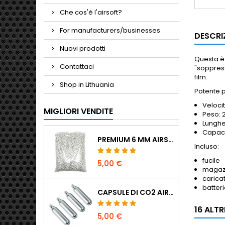
Che cos'è l'airsoft?
For manufacturers/businesses
DESCRI
Nuovi prodotti
Questa è 
Contattaci
"soppress
film.
Shop in Lithuania
Potente p
Velocit
MIGLIORI VENDITE
Peso: 
Lunghe
Capaci
PREMIUM 6 MM AIRSOFT BBS 0,20 G - 1000 COLPI, NO-JAM, TIRO DRITTO
Incluso:
fucile
5,00 €
magaz
carica
batter
CAPSULE DI CO2 AIRSOFT 12G 5-PACK - MADE IN HUNGARY, EU, QUALITÀ PREMIUM
16 ALT
5,00 €