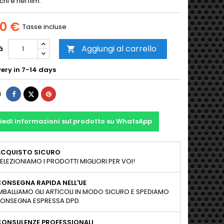
hi e nei film.
00 €
Tasse incluse
Aggiungi al carrello
à

ery in 7-14 days
Condividi
Twitta
Pinterest
i
iedi informazioni sul prodotto su WhatsApp
ACQUISTO SICURO
ELEZIONIAMO I PRODOTTI MIGLIORI PER VOI!
ONSEGNA RAPIDA NELL'UE
MBALLIAMO GLI ARTICOLI IN MODO SICURO E SPEDIAMO
ONSEGNA ESPRESSA DPD.
CONSULENZE PROFESSIONALI