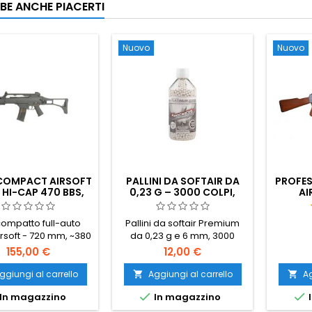
BE ANCHE PIACERTI
, supporti bipode,
di serie inciso sulla
B consigliati: 0,30g–
0,36g.
Nuovo
Nuovo
COMPACT AIRSOFT
PALLINI DA SOFTAIR DA
PROFES
 HI-CAP 470 BBS,
0,23 G – 3000 COLPI,
AI
RIA E CARICATORE
PESO MAGGIORE PER UNA
D'
INCLUSI
MAGGIORE PRECISIONE E
ompatto full-auto
Pallini da softair Premium
GITTATA
rsoft - 720 mm, ~380
da 0,23 g e 6 mm, 3000
 cambio V3, calcio
pezzi in un flacone
155,00 €
12,00 €
ghevole per CQB.
richiudibile. Più pesanti
tore Hi-cap da 470
rispetto agli standard da
ggiungi al carrello
Aggiungi al carrello
Ag


atteria NiMH da 8,4 V
0,20 g: migliore resistenza


In magazzino
In magazzino
I
aricatore inclusi.
al vento, traiettoria più
tro, binari Picatinny
piatta, maggiore energia in