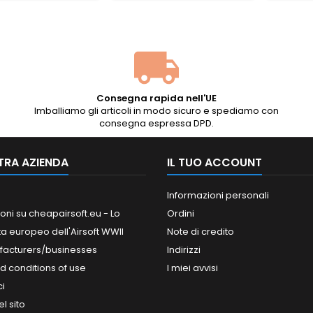
 sotto l'impugnatura.
volata. Prodotti da Specna
onta per l'uso.
Arms (BLS Taiwan): levigati,
perfettamente rotondi,
compatibili con l’hop-up.
Confezione di scorta ideale
per armi di supporto...
Consegna rapida nell'UE
Imballiamo gli articoli in modo sicuro e spediamo con
consegna espressa DPD.
TRA AZIENDA
IL TUO ACCOUNT
Informazioni personali
oni su cheapairsoft.eu - Lo
Ordini
ta europeo dell'Airsoft WWII
Note di credito
facturers/businesses
Indirizzi
d conditions of use
I miei avvisi
ci
l sito