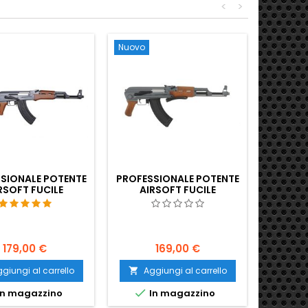
<
>
caricat
colpi. P
kg, lung
Nuovo
SIONALE POTENTE
PROFESSIONALE POTENTE
RSOFT FUCILE
AIRSOFT FUCILE
ASSALTO AK47
D'ASSALTO AK47S
179,00 €
169,00 €
giungi al carrello
Aggiungi al carrello


n magazzino
In magazzino