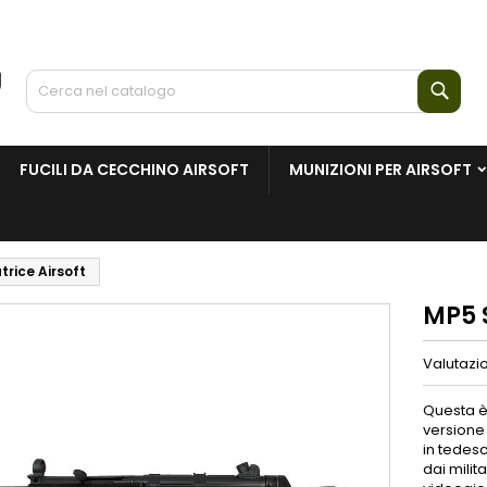
Cerc
FUCILI DA CECCHINO AIRSOFT
MUNIZIONI PER AIRSOFT
trice Airsoft
MP5 S
Valutazi
Questa è 
versione
in tedesc
dai milit