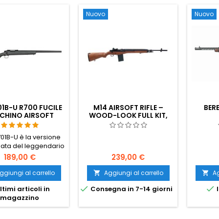
Nuovo
Nuovo
1B-U R700 FUCILE
M14 AIRSOFT RIFLE –
BER
CHINO AIRSOFT
WOOD-LOOK FULL KIT,
ADED - 520 FPS
AMERICAN COLD WAR
SERVICE RIFLE
701B-U è la versione
ata del leggendario
 da cecchino airsoft
189,00 €
239,00 €
– il bolt-action più
te e aggiornabile
ggiungi al carrello
Aggiungi al carrello
Ag


ua categoria. 520 FPS


ltimi articoli in
Consegna in 7-14 giorni
I
s, 2,49 joule, 3,3 kg,
magazzino
m. Compatibile VSR-
cilindro in acciaio
ato, slitta Picatinny