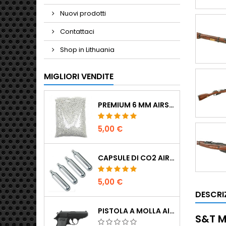
Nuovi prodotti
Contattaci
Shop in Lithuania
MIGLIORI VENDITE
PREMIUM 6 MM AIRSOFT BBS 0,20 G - 1000 COLPI, NO-JAM, TIRO DRITTO
5,00 €
CAPSULE DI CO2 AIRSOFT 12G 5-PACK - MADE IN HUNGARY, EU, QUALITÀ PREMIUM
5,00 €
DESCRI
PISTOLA A MOLLA AIRSOFT WALTHER PPK/S
S&T M