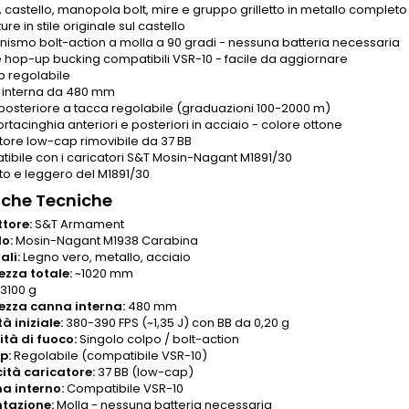
 castello, manopola bolt, mire e gruppo grilletto in metallo completo
re in stile originale sul castello
ismo bolt-action a molla a 90 gradi - nessuna batteria necessaria
e hop-up bucking compatibili VSR-10 - facile da aggiornare
 regolabile
interna da 480 mm
 posteriore a tacca regolabile (graduazioni 100-2000 m)
rtacinghia anteriori e posteriori in acciaio - colore ottone
tore low-cap rimovibile da 37 BB
ibile con i caricatori S&T Mosin-Nagant M1891/30
rto e leggero del M1891/30
iche Tecniche
tore:
S&T Armament
o:
Mosin-Nagant M1938 Carabina
ali:
Legno vero, metallo, acciaio
zza totale:
~1020 mm
3100 g
ezza canna interna:
480 mm
à iniziale:
380-390 FPS (~1,35 J) con BB da 0,20 g
tà di fuoco:
Singolo colpo / bolt-action
p:
Regolabile (compatibile VSR-10)
tà caricatore:
37 BB (low-cap)
a interno:
Compatibile VSR-10
tazione:
Molla - nessuna batteria necessaria