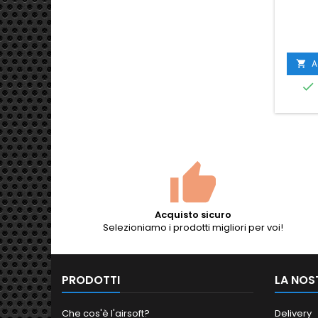
A


Acquisto sicuro
Selezioniamo i prodotti migliori per voi!
PRODOTTI
LA NOS
Che cos'è l'airsoft?
Delivery