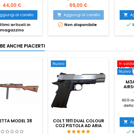
della Seconda Guerra
44,00 €
69,00 €
Mondiale - MP40
Schmeisser. Realizzato in
ggiungi al carrello
Aggiungi al carrello
Ag


plastica.


ltimi articoli in
Non disponibile
I
magazzino
BE ANCHE PIACERTI
Nuovo
In saldo
Nuovo
M3A
AIRS
FULL-
AEG a
dell
mondi
Gu
ETTA MODEL 38
COLT 1911 DUAL COLOUR
costruz
Ag

CO2 PISTOLA AD ARIA
acciaio
COMPRESSA CON

I
carica