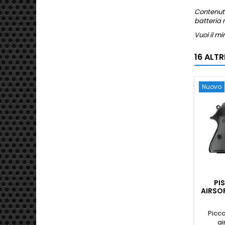
Contenuto
batteria 
Vuoi il mi
16 ALT
Nuovo
PI
AIRSO
Picco
ai