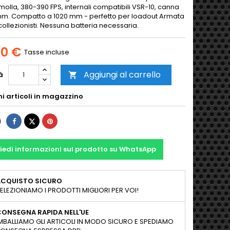
molla, 380-390 FPS, internali compatibili VSR-10, canna
m. Compatto a 1020 mm - perfetto per loadout Armata
ollezionisti. Nessuna batteria necessaria.
00 €
Tasse incluse
Aggiungi al carrello
à

mi articoli in magazzino
Condividi
Twitta
Pinterest
i
iedi informazioni sul prodotto su WhatsApp
ACQUISTO SICURO
ELEZIONIAMO I PRODOTTI MIGLIORI PER VOI!
ONSEGNA RAPIDA NELL'UE
MBALLIAMO GLI ARTICOLI IN MODO SICURO E SPEDIAMO