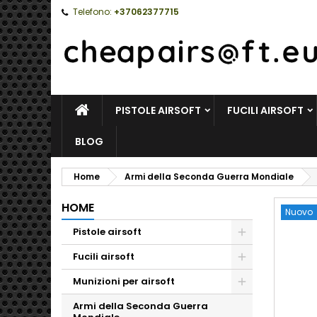
Telefono:
+37062377715
HOME
PISTOLE AIRSOFT
FUCILI AIRSOFT
BLOG
Home
Armi della Seconda Guerra Mondiale
HOME
Nuovo
Pistole airsoft
Toggle
Fucili airsoft
Toggle
Munizioni per airsoft
Toggle
Armi della Seconda Guerra