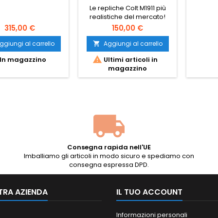
BINARIO
colpi,
Le repliche Colt M1911 più
~1,34 J. 
realistiche del mercato!
compat
Cybergun 180531.
315,00 €
150,00 €
ha defin
americ
ggiungi al carrello
Aggiungi al carrello


In magazzino
Ultimi articoli in
magazzino
Consegna rapida nell'UE
Imballiamo gli articoli in modo sicuro e spediamo con
consegna espressa DPD.
TRA AZIENDA
IL TUO ACCOUNT
Informazioni personali