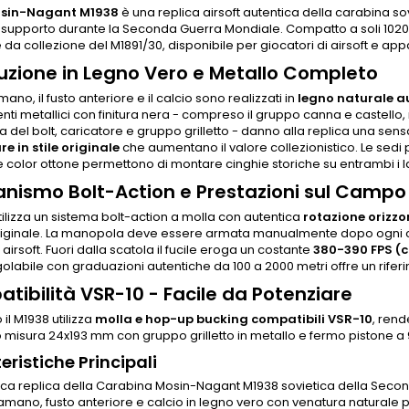
sin-Nagant M1938
è una replica airsoft autentica della carabina sovi
 supporto durante la Seconda Guerra Mondiale. Compatto a soli 1020 mm
e da collezione del M1891/30, disponibile per giocatori di airsoft e appa
uzione in Legno Vero e Metallo Completo
ano, il fusto anteriore e il calcio sono realizzati in
legno naturale a
i metallici con finitura nera - compreso il gruppo canna e castello, 
del bolt, caricatore e gruppo grilletto - danno alla replica una sensa
e in stile originale
che aumentano il valore collezionistico. Le sedi p
color ottone permettono di montare cinghie storiche su entrambi i la
nismo Bolt-Action e Prestazioni sul Campo
utilizza un sistema bolt-action a molla con autentica
rotazione orizz
e originale. La manopola deve essere armata manualmente dopo ogni 
airsoft. Fuori dalla scatola il fucile eroga un costante
380-390 FPS (ci
olabile con graduazioni autentiche da 100 a 2000 metri offre un riferi
tibilità VSR-10 - Facile da Potenziare
o il M1938 utilizza
molla e hop-up bucking compatibili VSR-10
, rend
o misura 24x193 mm con gruppo grilletto in metallo e fermo pistone a 
eristiche Principali
ica replica della Carabina Mosin-Nagant M1938 sovietica della Sec
mano, fusto anteriore e calcio in legno vero con venatura naturale 