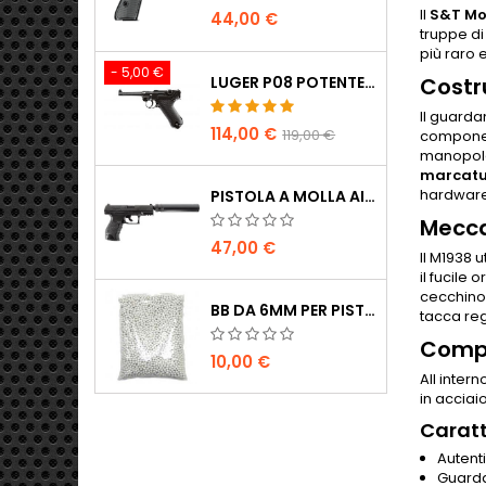
Il
S&T Mo
44,00 €
truppe di
più raro 
- 5,00 €
Costr
LUGER P08 POTENTE PISTOLA AIRSOFT CO2 TUTTO METALLO - UMAREX LEGENDS
Il guardam
114,00 €
119,00 €
component
manopola 
marcatur
hardware 
PISTOLA A MOLLA AIRSOFT WALTHER PPQ NAVY CON SILENZIATORE
Mecca
47,00 €
Il M1938 
il fucil
cecchino 
BB DA 6MM PER PISTOLE AIRSOFT - 2000 PZ, 0,20G, ALTA QUALITÀ
tacca reg
Compa
10,00 €
All intern
in acciai
Caratt
Autent
Guarda