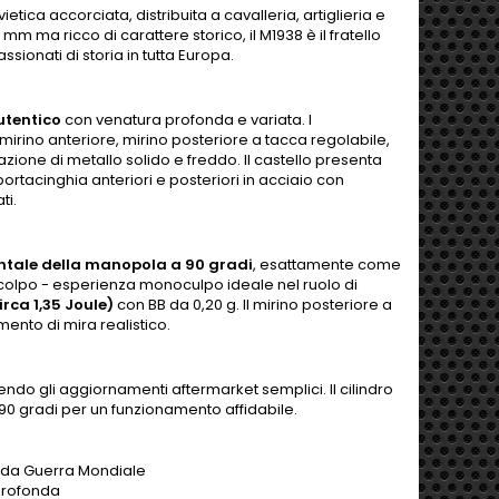
etica accorciata, distribuita a cavalleria, artiglieria e
 ma ricco di carattere storico, il M1938 è il fratello
ssionati di storia in tutta Europa.
utentico
con venatura profonda e variata. I
mirino anteriore, mirino posteriore a tacca regolabile,
zione di metallo solido e freddo. Il castello presenta
ortacinghia anteriori e posteriori in acciaio con
ti.
ontale della manopola a 90 gradi
, esattamente come
colpo - esperienza monoculpo ideale nel ruolo di
rca 1,35 Joule)
con BB da 0,20 g. Il mirino posteriore a
mento di mira realistico.
endo gli aggiornamenti aftermarket semplici. Il cilindro
90 gradi per un funzionamento affidabile.
onda Guerra Mondiale
profonda