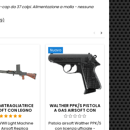
-cap da 37 colpi. Alimentazione a molla - nessuna
79)
<
>
Nuovo
Nuovo
Non disp
MITRAGLIATRICE
WALTHER PPK/S PISTOLA
TYPE 
OFT CON LEGNO
A GAS AIRSOFT CON
AIRSOF
VERO
LICENZA UFFICIALE -
ARMA DA FIANCO DI
WII Light Machine
Pistola airsoft Walther PPK/S
JAMES BOND, MARCHI
 Airsoft Replica
con licenza ufficiale -
REALI