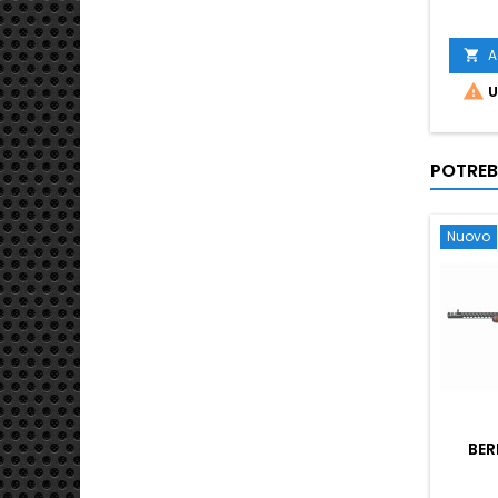
A


U
POTREB
Nuovo
BER