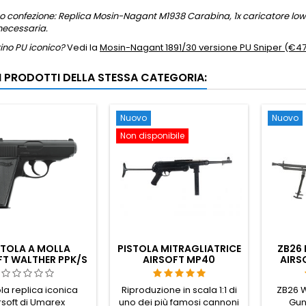
 confezione: Replica Mosin-Nagant M1938 Carabina, 1x caricatore low
necessaria.
rino PU iconico?
Vedi la
Mosin-Nagant 1891/30 versione PU Sniper (€4
RI PRODOTTI DELLA STESSA CATEGORIA:
Nuovo
Nuovo
Non disponibile
STOLA A MOLLA
PISTOLA MITRAGLIATRICE
ZB26 
FT WALTHER PPK/S
AIRSOFT MP40
AIRS
SCHMEISSER SPRING
la replica iconica
Riproduzione in scala 1:1 di
ZB26 W
rsoft di Umarex
uno dei più famosi cannoni
Gun