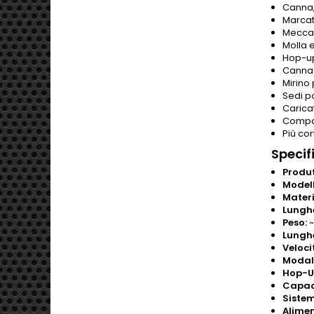
Canna,
Marcatu
Meccan
Molla 
Hop-up
Canna 
Mirino
Sedi po
Carica
Compat
Più co
Specif
Produt
Modell
Materi
Lunghe
Peso:
~
Lungh
Velocit
Modali
Hop-U
Capaci
Sistem
Alimen