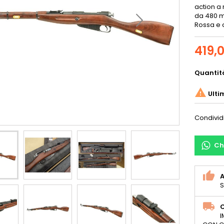
action a 
da 480 m
Rossa e c
419,
Quantit

Ulti
Condivid
Ch
S
C
I