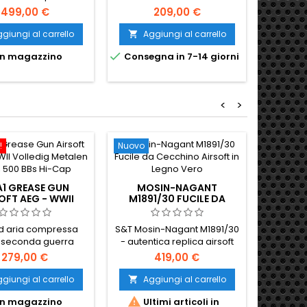
prodotta da Umarex con
499,00 €
209,00 €
marchi Walther autentici e
marcature autentiche,
giungi al carrello
Aggiungi al carrello
Ag


qualità costruttiva


n magazzino
Consegna in 7-14 giorni
No
superiore. L'iconica pistola
compatta tedesca resa
famosa in tutto il mondo
come arma da fianco di
<
>
James Bond. Gas verde,
caricatore da 13 colpi, &lt;1,0
J. 150 mm, 535 g.
!
Nuovo
Nuovo
1 GREASE GUN
MOSIN-NAGANT
OFT AEG - WWII
M1891/30 FUCILE DA
METAL SMG, 500-
CECCHINO AIRSOFT IN
RD HI-CAP
LEGNO VERO
d aria compressa
S&T Mosin-Nagant M1891/30
a seconda guerra
- autentica replica airsoft
ale M3A1 "Grease
da cecchino in legno vero e
279,00 €
419,00 €
n" in metallo -
metallo con sistema
MP40 
ione in alluminio +
compatibile VSR-10, 390 FPS,
giungi al carrello
Aggiungi al carrello

MET
, cambio dedicato,
canna interna da 640 mm e
AIRSOF

n magazzino
Ultimi articoli in
tore hi-cap da 500
hop-up regolabile. Perfetta