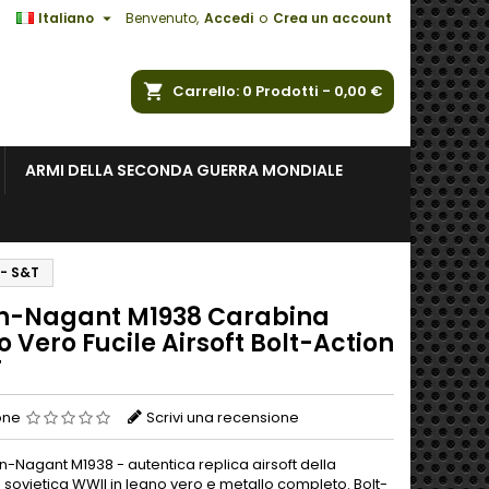

Italiano
Benvenuto,
Accedi
o
Crea un account
a
Carrello
0
Prodotti -
0,00 €
ARMI DELLA SECONDA GUERRA MONDIALE
 - S&T
n-Nagant M1938 Carabina
 Vero Fucile Airsoft Bolt-Action
T
one
Scrivi una recensione
-Nagant M1938 - autentica replica airsoft della
 sovietica WWII in legno vero e metallo completo. Bolt-