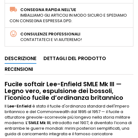
CONSEGNA RAPIDA NELL'UE
IMBALLIAMO GLI ARTICOLI IN MODO SICURO E SPEDIAMO
CON CONSEGNA ESPRESSA DPD.
CONSULENZE PROFESSIONALI
CONTATTATECI E VI AIUTEREMO!
DESCRIZIONE
DETTAGLI DEL PRODOTTO
RECENSIONI
Fucile softair Lee-Enfield SMLE Mk III —
Legno vero, espulsione dei bossoli,
l’iconico fucile d’ordinanza britannico
Il
Lee-Enfield
è stato il fucile d'ordinanza standard dell'Impero
britannico e del Commonwealth dal 1895 al 1957 — il fucile a
otturatore girevole-scorrevole più longevo nella storia militare
moderna.
L
’
SMLE Mk III
, introdotto nel 1907, è diventato l’icona di
entrambe le guerre mondiali: mirini posteriori semplificati, una
guida di caricamento integrata e il famoso caricatore