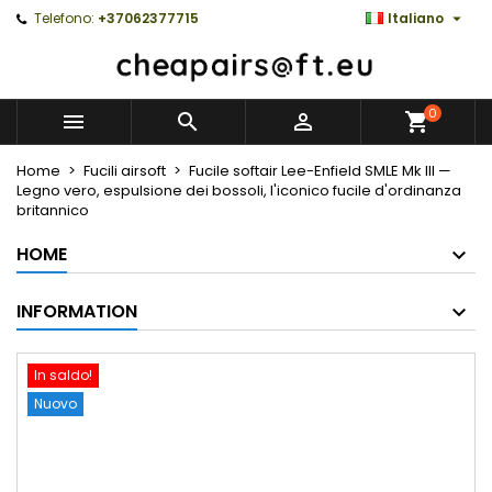

Telefono:
+37062377715
Italiano
0



Home
Fucili airsoft
Fucile softair Lee-Enfield SMLE Mk III —
Legno vero, espulsione dei bossoli, l'iconico fucile d'ordinanza
britannico
HOME
INFORMATION
In saldo!
Nuovo