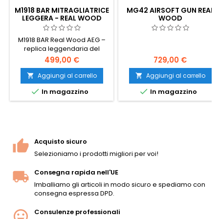
M1918 BAR MITRAGLIATRICE
MG42 AIRSOFT GUN REAL
LEGGERA - REAL WOOD
WOOD
M1918 BAR Real Wood AEG –
replica leggendaria del
Browning Automatic Rifle
499,00 €
729,00 €
della Seconda Guerra
Mondiale. Corpo full-metal,
Aggiungi al carrello
Aggiungi al carrello


vero legno verniciato scuro,


In magazzino
In magazzino
peso realistico 6,4 kg,
bipiede in acciaio incluso.
Solo full-auto. L’ultima LMG
airsoft storica per collezionisti
e rievocatori.
Acquisto sicuro
Selezioniamo i prodotti migliori per voi!
Consegna rapida nell'UE
Imballiamo gli articoli in modo sicuro e spediamo con
consegna espressa DPD.
Consulenze professionali