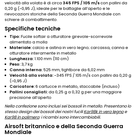
velocità alla volata è di circa
345 FPS / 105 m/s
con pallini da
0,20 g (~0,95 J), ideale per le battaglie all’aperto e le
rievocazioni storiche della Seconda Guerra Mondiale con
schiere di combattimento.
Specifiche tecniche
Tipo:
Fucile softair a otturatore girevole-scorrevole
alimentato a molla
Materiale:
calcio e astina in vero legno; carcassa, canna e
otturatore interamente in metallo
Lunghezza:
1.100 mm (110 cm)
Peso:
3,7 kg
Canna interna:
525 mm, tightbore da 6,02 mm
Velocità alla volata:
~345 FPS / 105 m/s con pallini da 0,20 g
(~0,95 J)
Caricatore:
6 cartucce in metallo, staccabile (incluso)
Pallini consigliati:
da 0,25 g a 0,32 g per una maggiore
precisione all’aperto
Nella confezione sono inclusi sei bossoli in metallo. Presentano lo
stesso design dei bossoli dei nostri fucili
Kar98k in vero legno
e
Kar98 in polimero
: i ricambi sono intercambiabili.
Airsoft britannico e della Seconda Guerra
Mondiale