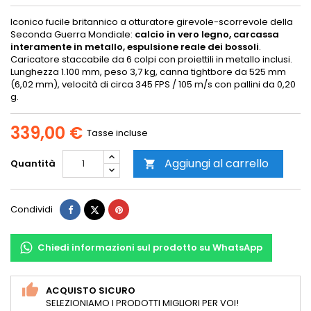
Iconico fucile britannico a otturatore girevole-scorrevole della
Seconda Guerra Mondiale:
calcio in vero legno, carcassa
interamente in metallo, espulsione reale dei bossoli
.
Caricatore staccabile da 6 colpi con proiettili in metallo inclusi.
Lunghezza 1.100 mm, peso 3,7 kg, canna tightbore da 525 mm
(6,02 mm), velocità di circa 345 FPS / 105 m/s con pallini da 0,20
g.
339,00 €
Tasse incluse
Aggiungi al carrello
Quantità

Condividi
Twitta
Pinterest
Condividi
Chiedi informazioni sul prodotto su WhatsApp
ACQUISTO SICURO
SELEZIONIAMO I PRODOTTI MIGLIORI PER VOI!