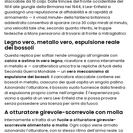
staccabile da 10 colpi. Dalle trincee del fronte occidentale del
1914 alle giungle della Birmania nel 1944, il Lee-Enfield si
guadagnò una reputazione di affidabilità e di rapidità di
armamento — il «mad minute» della fanteria britannica
addestrata consentiva di sparare circa 30 colpi mirati al minuto,
una velocità tale che, secondo quanto riferito, le truppe
tedesche a Mons pensarono di trovarsi di fronte a mitragliatrici.
Legno vero, metallo vero, espulsione reale
dei bossoli
Questa replica per softair rende omaggio all’originale con
calcio e astina in
vero legno
, ricevitore e canna interamente
in metallo e — caratteristica unica tra le repliche di fucili della
Seconda Guerra Mondiale — un
vero meccanismo di
espulsione dei bossoli
. Il caricatore staccabile contiene sei
bossoli in metallo, ciascuno dei quali ospita un singolo pallino.
Azionando l’otturatore, il bossolo vuoto fuoriesce dalla finestra
di espulsione proprio come nell’originale. È l’esperienza più
vicina a quella di un vero Lee-Enfield che si possa provare
senza possedere una licenza per armi da fuoco.
A otturatore girevole-scorrevole con molla
Internamente si tratta di un
fucile a otturatore girevole-
scorrevole alimentato a molla
. Ogni colpo viene armato
azionando l’otturatore, con lo stesso ritmo dell’arma reale. La