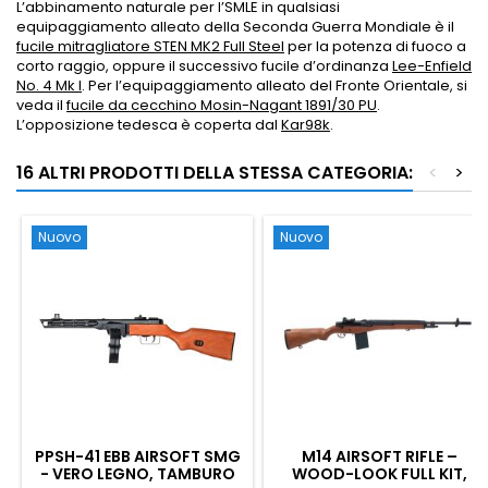
L’abbinamento naturale per l’SMLE in qualsiasi
equipaggiamento alleato della Seconda Guerra Mondiale è il
fucile mitragliatore STEN MK2 Full Steel
per la potenza di fuoco a
corto raggio, oppure il successivo fucile d’ordinanza
Lee-Enfield
No. 4 Mk I
. Per l’equipaggiamento alleato del Fronte Orientale, si
veda il
fucile da cecchino Mosin-Nagant 1891/30 PU
.
L’opposizione tedesca è coperta dal
Kar98k
.
16 ALTRI PRODOTTI DELLA STESSA CATEGORIA:
<
>
Nuovo
Nuovo
PPSH-41 EBB AIRSOFT SMG
M14 AIRSOFT RIFLE –
- VERO LEGNO, TAMBURO
WOOD-LOOK FULL KIT,