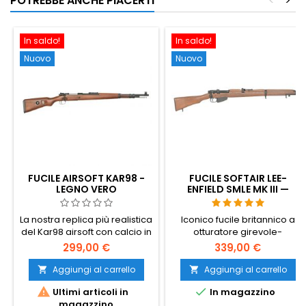
POTREBBE ANCHE PIACERTI
<
>
prezzo di un cecchino a gas.
In saldo!
In saldo!
Nuovo
Nuovo
FUCILE AIRSOFT KAR98 -
FUCILE SOFTAIR LEE-
LEGNO VERO
ENFIELD SMLE MK III —
LEGNO VERO, ESPULSIONE
DEI BOSSOLI, L'ICONICO
La nostra replica più realistica
Iconico fucile britannico a
FUCILE D'ORDINANZA
del Kar98 airsoft con calcio in
otturatore girevole-
BRITANNICO
legno vero!
scorrevole della Seconda
299,00 €
339,00 €
Guerra Mondiale: calcio in
vero legno, carcassa
Aggiungi al carrello
Aggiungi al carrello


interamente in metallo,


Ultimi articoli in
In magazzino
espulsione reale dei bossoli.
magazzino
Caricatore staccabile da 6