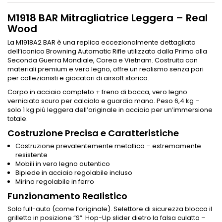
M1918 BAR Mitragliatrice Leggera – Real
Wood
La M1918A2 BAR è una replica eccezionalmente dettagliata
dell’iconico Browning Automatic Rifle utilizzato dalla Prima alla
Seconda Guerra Mondiale, Corea e Vietnam. Costruita con
materiali premium e vero legno, offre un realismo senza pari
per collezionisti e giocatori di airsoft storico.
Corpo in acciaio completo + freno di bocca, vero legno
verniciato scuro per calciolo e guardia mano. Peso 6,4 kg –
solo 1 kg più leggera dell’originale in acciaio per un’immersione
totale.
Costruzione Precisa e Caratteristiche
Costruzione prevalentemente metallica – estremamente
resistente
Mobili in vero legno autentico
Bipiede in acciaio regolabile incluso
Mirino regolabile in ferro
Funzionamento Realistico
Solo full-auto (come l’originale). Selettore di sicurezza blocca il
grilletto in posizione “S”. Hop-Up slider dietro la falsa culatta –