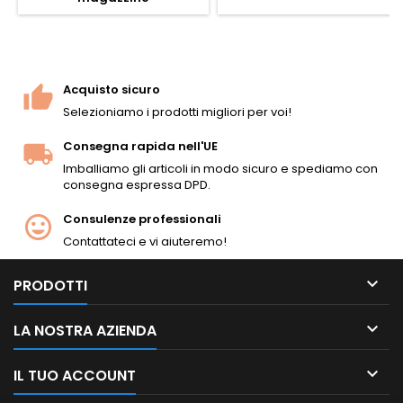
colpi con proiettili in metallo
inclusi. Lunghezza 1.100 mm,
peso 3,7 kg, canna tightbore
da 525 mm (6,02 mm),
velocità di circa 345 FPS / 105
Acquisto sicuro
m/s con...
Selezioniamo i prodotti migliori per voi!
Consegna rapida nell'UE
Imballiamo gli articoli in modo sicuro e spediamo con
consegna espressa DPD.
Consulenze professionali
Contattateci e vi aiuteremo!

PRODOTTI

LA NOSTRA AZIENDA

IL TUO ACCOUNT