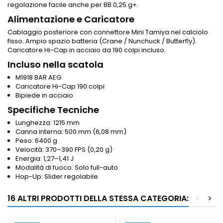
regolazione facile anche per BB 0,25 g+.
Alimentazione e Caricatore
Cablaggio posteriore con connettore Mini Tamiya nel calciolo
fisso. Ampio spazio batteria (Crane / Nunchuck / Butterfly).
Caricatore Hi-Cap in acciaio da 190 colpi incluso.
Incluso nella scatola
M1918 BAR AEG
Caricatore Hi-Cap 190 colpi
Bipiede in acciaio
Specifiche Tecniche
Lunghezza: 1215 mm
Canna interna: 500 mm (6,08 mm)
Peso: 6400 g
Velocità: 370–390 FPS (0,20 g)
Energia: 1,27–1,41 J
Modalità di fuoco: Solo full-auto
Hop-Up: Slider regolabile
16 ALTRI PRODOTTI DELLA STESSA CATEGORIA:
<
>