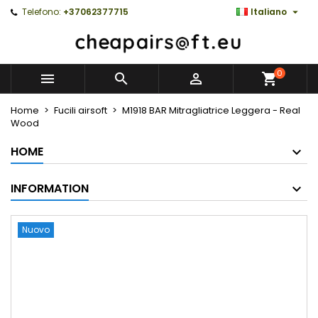

Telefono:
+37062377715
Italiano
0



Home
Fucili airsoft
M1918 BAR Mitragliatrice Leggera - Real
Wood
HOME
INFORMATION
Nuovo