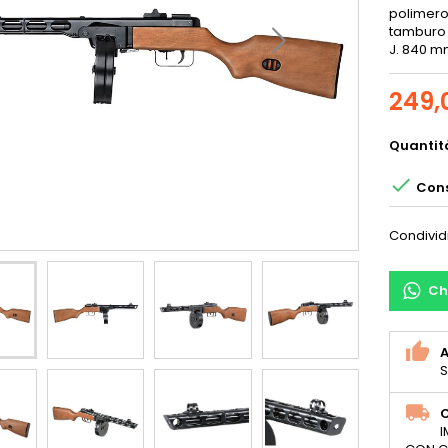
polimero
tamburo i
J. 840 m
249,
Quantit

Cons
Condivid
Ch
S
C
I