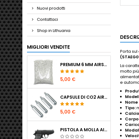
Nuovi prodotti
Contattaci
Shop in Lithuania
DESCRI
MIGLIORI VENDITE
Porta sul
(STAEG0
PREMIUM 6 MM AIRSOFT BBS 0,20 G - 1000 COLPI, NO-JAM, TIRO DRITTO
La caratt
molto più
alimenta
5,00 €
e automa
Produt
Modell
CAPSULE DI CO2 AIRSOFT 12G 5-PACK - MADE IN HUNGARY, EU, QUALITÀ PREMIUM
Nome s
Tipo:
m
5,00 €
Calcio
Corpo
Carica
PISTOLA A MOLLA AIRSOFT WALTHER PPK/S
Modali
Veloci