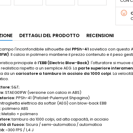
CON C
C
ZIONE
DETTAGLI DEL PRODOTTO
RECENSIONI
 campo l'inconfondibile silhouette del
PPSh-41
sovietico con questo
1FW)
. Il calcio in polimero mantiene il prezzo contenuto e il peso gesti
eristica principale è
l'EBB (Electric Blow-Back)
: l'otturatore si muov
 realistica rispetto a un semplice AEG. La
parte superiore interamen
ta da un
caricatore a tamburo in acciaio da 1000 colpi
. La velocit
tico.
tore:
S&T;
o:
STAEG01FW (versione con calcio in ABS)
torico:
PPSh-41 (Pistolet-Pulemyot Shpagina)
itraglietta elettrica da softair (AEG) con blow-back EBB
:
polimero ABS
:
Metallo + polimero
tore:
tamburo da 1000 colpi, ad alta capacità, in acciaio
tà di fuoco:
Sicura / semi-automatica / automatica
tà:
~300 FPS / 1,4 J