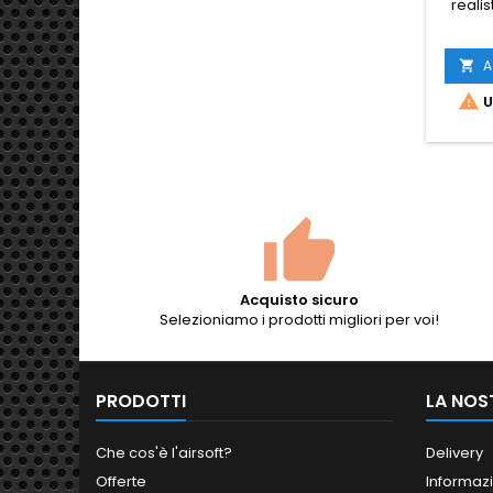
reali
Cy
A


U
Acquisto sicuro
Selezioniamo i prodotti migliori per voi!
PRODOTTI
LA NOS
Che cos'è l'airsoft?
Delivery
Offerte
Informazi