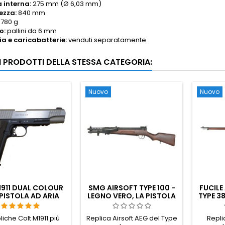
 interna:
275 mm (Ø 6,03 mm)
ezza:
840 mm
780 g
o:
pallini da 6 mm
ia e caricabatterie:
venduti separatamente
RI PRODOTTI DELLA STESSA CATEGORIA:
Nuovo
Nuovo
1911 DUAL COLOUR
SMG AIRSOFT TYPE 100 -
FUCILE
PISTOLA AD ARIA
LEGNO VERO, LA PISTOLA
TYPE 38
MPRESSA CON
MITRAGLIATRICE
FUCI
BINARIO
IMPERIALE GIAPPONESE
IMPER
liche Colt M1911 più
Replica Airsoft AEG del Type
Repli
DELLA SECONDA GUERRA
DELLA