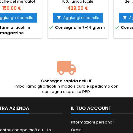
stiche del mercato!
100, l'unico fucile
dell
MONDIALE
bergun 180531.
mitragliatore prodotto in
giap
150,00 €
429,00 €
quantità dal Giappone
stand
imperiale durante la
imperi
ggiungi al carrello
Aggiungi al carrello
Ag


seconda guerra mondiale.
1905 all


ltimi articoli in
Consegna in 7-14 giorni
Conse
Progettata da Kijiro Nambu,
guerra 
magazzino
prodotta all'Arsenale di
impugna
Nagoya nel 1942-1945.
azi
calcio e impugnatura in
caricato
vero legno, corpo in metallo
FPS / 1,3
e alluminio, caricatore in
acciaio da 110 colpi, ~365
FPS. 860 mm, 3800 g.
Consegna rapida nell'UE
Imballiamo gli articoli in modo sicuro e spediamo con
consegna espressa DPD.
TRA AZIENDA
IL TUO ACCOUNT
Informazioni personali
oni su cheapairsoft.eu - Lo
Ordini