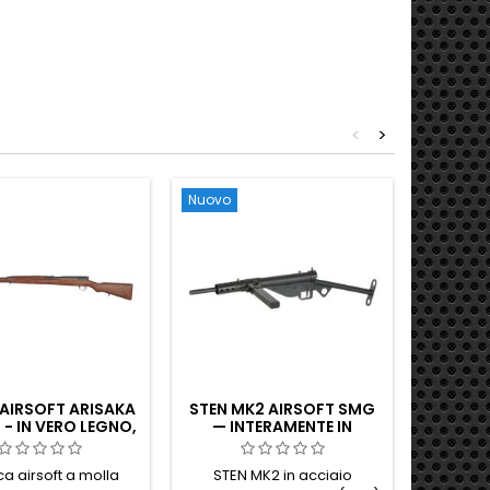
<
>
Nuovo
Nuovo
 AIRSOFT ARISAKA
STEN MK2 AIRSOFT SMG
FUCILE 
 - IN VERO LEGNO,
— INTERAMENTE IN
REAL 
LE DI SERVIZIO
ACCIAIO, AEG V7,
S
IALE GIAPPONESE
L'ICONICO FUCILE
CA
ca airsoft a molla
STEN MK2 in acciaio
Replica A
 SECONDA GUERRA
MITRAGLIATORE
AUTO