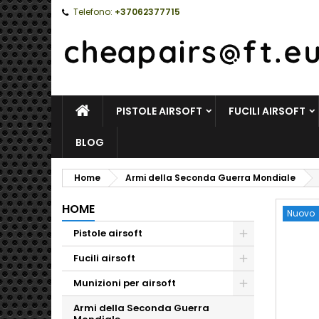
Telefono:
+37062377715
HOME
PISTOLE AIRSOFT
FUCILI AIRSOFT
BLOG
Home
Armi della Seconda Guerra Mondiale
HOME
Nuovo
Pistole airsoft
Toggle
Fucili airsoft
Toggle
Munizioni per airsoft
Toggle
Armi della Seconda Guerra