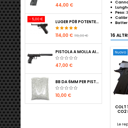
Canna
44,00 €
Lungh
Peso:
3
Calibr
- 5,00 €
LUGER P08 POTENTE PISTOLA AIRSOFT CO2 TUTTO METALLO - UMAREX LEGENDS
Batter
16 ALT
114,00 €
119,00 €
PISTOLA A MOLLA AIRSOFT WALTHER PPQ NAVY CON SILENZIATORE
Nuovo
47,00 €
BB DA 6MM PER PISTOLE AIRSOFT - 2000 PZ, 0,20G, ALTA QUALITÀ
10,00 €
COLT 
CO2 
CO
Le rep