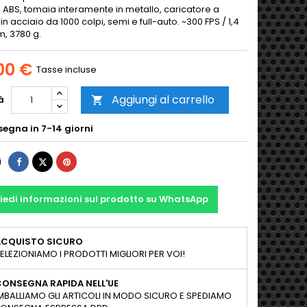
 ABS, tomaia interamente in metallo, caricatore a
n acciaio da 1000 colpi, semi e full-auto. ~300 FPS / 1,4
m, 3780 g.
00 €
Tasse incluse
Aggiungi al carrello
à

egna in 7-14 giorni
Condividi
Twitta
Pinterest
i
iedi informazioni sul prodotto su WhatsApp
ACQUISTO SICURO
ELEZIONIAMO I PRODOTTI MIGLIORI PER VOI!
ONSEGNA RAPIDA NELL'UE
MBALLIAMO GLI ARTICOLI IN MODO SICURO E SPEDIAMO