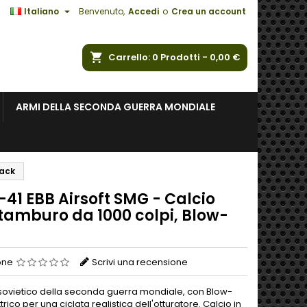

Italiano
Benvenuto,
Accedi
o
Crea un account
a
Carrello
0
Prodotti -
0,00 €
ARMI DELLA SECONDA GUERRA MONDIALE
Back
41 EBB Airsoft SMG - Calcio
 tamburo da 1000 colpi, Blow-
one
Scrivi una recensione
sovietico della seconda guerra mondiale, con Blow-
trico per una ciclata realistica dell'otturatore. Calcio in