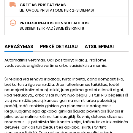
GREITAS PRISTATYMAS
LIETUVOJE PRISTATOME PER 2-3 DIENAS!
PROFESIONALIOS KONSULTACIJOS
SUSISIEKITE IR PADĖSIME IŠSIRINKTI!
APRAŠYMAS
PREKĖ DETALIAU
ATSILIEPIMAI
Automatinis vertimas. Gali pasitaikyti klaidų. Prašome
vadovautis anglišku vertimu arba susisiekti su mumis.
Ši replika yra lengva ir patogi, tvirta ir tvirta, gana kompaktiška,
bet kartu su ilgu vamzdžiu. Ji turi atlenkiamus taikiklius, todėl
naudojant kolimatorinį taikiklį juos galima greitai atlenkti atgal,
kad netrukdytų, arba visai nuimti nuo bėgių. Jis turi RIS bėgelius iš
visų vamzdžio pusių, kuriuos galima nuimti arba pakeisti jų
padėtį, todėl rankinis ginklas yra plonesnis ir patogesnis.
Reguliuojamo ilgio apkaba, ginklas šaudo pavieniais šūviais ir
pilnu automatiniu režimu, turi saugiklį. Šovinių dėtuvės dizainas
modernus - ji pritaikyta šiai konstrukcijai, tačiau tinka ir klasikinės
dėtuvės. Ginklas turi žiedus ties apkaba, skirtus tvirtinti
vienvamzdį diržą. Taip pat pridedamas akumuliatorius ir