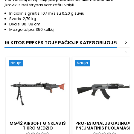
įkroviklis bei strypas vamzdžiui valyti.
Inicialinis greitis: 107 m/s su 0,20 g šūviu
Svoris: 2,79 kg
Dydis: 80-88 cm
Mazgo talpa: 350 kulkų
16 KITOS PREKĖS TOJE PAČIOJE KATEGORIJOJE:
>
<
Nauja
Nauja
MG42 AIRSOFT GINKLAS IŠ
PROFESIONALUS GALINGAS
TIKRO MEDŽIO
PNEUMATINIS PUOLAMASIS
ŠAUTUVAS AK47