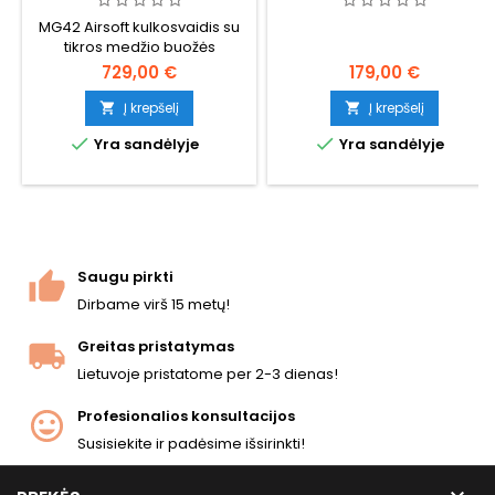
MG42 Airsoft kulkosvaidis su
tikros medžio buožės
729,00 €
179,00 €
Į krepšelį
Į krepšelį




Yra sandėlyje
Yra sandėlyje
Saugu pirkti
Dirbame virš 15 metų!
Greitas pristatymas
Lietuvoje pristatome per 2-3 dienas!
Profesionalios konsultacijos
Susisiekite ir padėsime išsirinkti!