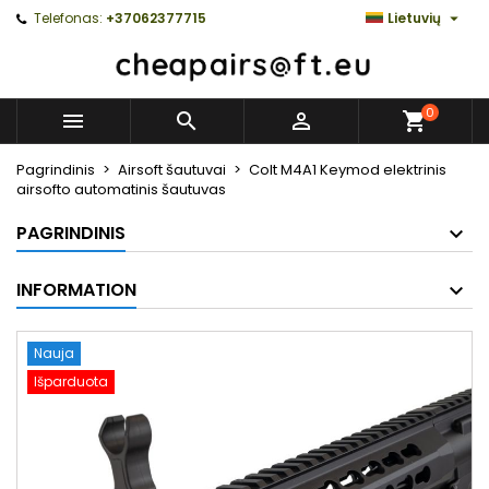

Telefonas:
+37062377715
Lietuvių
0



Pagrindinis
Airsoft šautuvai
Colt M4A1 Keymod elektrinis
airsofto automatinis šautuvas
PAGRINDINIS
INFORMATION
Nauja
Išparduota