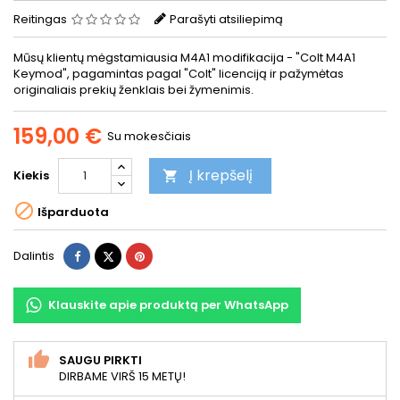
Reitingas
Parašyti atsiliepimą
Mūsų klientų mėgstamiausia M4A1 modifikacija - "Colt M4A1
Keymod", pagamintas pagal "Colt" licenciją ir pažymėtas
originaliais prekių ženklais bei žymenimis.
159,00 €
Su mokesčiais
Į krepšelį
Kiekis


Išparduota
Dalintis
Twitter
Pinterest
Dalintis
Klauskite apie produktą per WhatsApp
SAUGU PIRKTI
DIRBAME VIRŠ 15 METŲ!