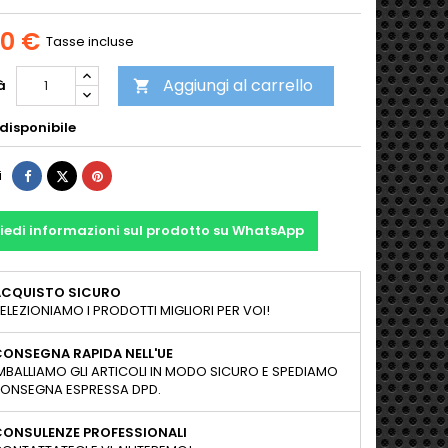
00 €
Tasse incluse
Aggiungi al carrello
à

disponibile
Condividi
Twitta
Pinterest
i
iedi informazioni sul prodotto su WhatsApp
ACQUISTO SICURO
ELEZIONIAMO I PRODOTTI MIGLIORI PER VOI!
ONSEGNA RAPIDA NELL'UE
MBALLIAMO GLI ARTICOLI IN MODO SICURO E SPEDIAMO
ONSEGNA ESPRESSA DPD.
CONSULENZE PROFESSIONALI