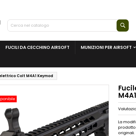
Cerc
FUCILI DA CECCHINO AIRSOFT
MUNIZIONI PER AIRSOFT
 elettrico Colt M4A1 Keymod
Fucil
M4A1
ponibile
Valutazi
La modifi
prodotto 
originali.