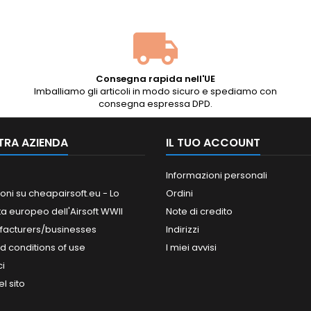
Consegna rapida nell'UE
Imballiamo gli articoli in modo sicuro e spediamo con
consegna espressa DPD.
TRA AZIENDA
IL TUO ACCOUNT
Informazioni personali
oni su cheapairsoft.eu - Lo
Ordini
ta europeo dell'Airsoft WWII
Note di credito
facturers/businesses
Indirizzi
d conditions of use
I miei avvisi
ci
l sito