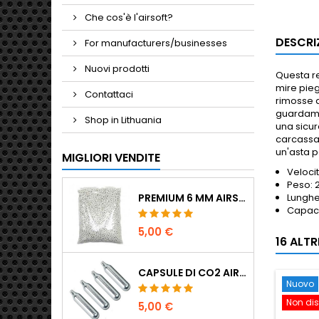
Che cos'è l'airsoft?
DESCRI
For manufacturers/businesses
Nuovi prodotti
Questa r
mire pieg
Contattaci
rimosse de
guardaman
Shop in Lithuania
una sicur
carcassa 
un'asta p
MIGLIORI VENDITE
Velocit
Peso: 
PREMIUM 6 MM AIRSOFT BBS 0,20 G - 1000 COLPI, NO-JAM, TIRO DRITTO
Lunghe
Capaci
5,00 €
16 ALT
CAPSULE DI CO2 AIRSOFT 12G 5-PACK - MADE IN HUNGARY, EU, QUALITÀ PREMIUM
Nuovo
Non dis
5,00 €