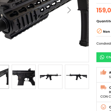
159,
Quantit

Non 
Condivid
Ch
S
C
I
CON C