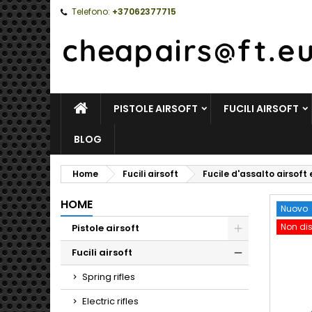
Telefono:
+37062377715
HOME
PISTOLE AIRSOFT
FUCILI AIRSOFT
BLOG
Home
Fucili airsoft
Fucile d'assalto airsoft
HOME
Nuovo
Non dis
Pistole airsoft
Toggle
Fucili airsoft
Toggle
Spring rifles
Electric rifles