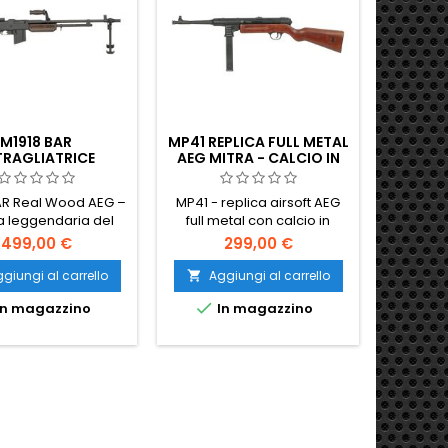
M1918 BAR
MP41 REPLICA FULL METAL
PROFES
TRAGLIATRICE
AEG MITRA - CALCIO IN
AI
RA - REAL WOOD
LEGNO VERO
D'A
AR Real Wood AEG –
MP41 - replica airsoft AEG
a leggendaria del
full metal con calcio in
ng Automatic Rifle
legno vero, corpo in
499,00 €
299,00 €
 Seconda Guerra
acciaio, gearbox V7
. Corpo full-metal,
rinforzata e hop-up
giungi al carrello
Aggiungi al carrello
Ag


no verniciato scuro,
regolabile. Perfetta per


n magazzino
In magazzino
I
realistico 6,4 kg,
loadout WWII e collezionisti.
 in acciaio incluso.
l-auto. L’ultima LMG
soft storica per
onisti e rievocatori.