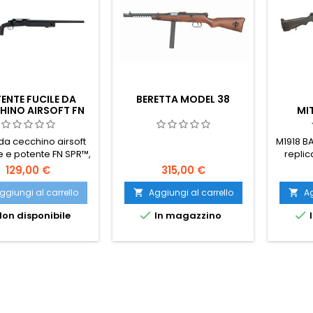
ENTE FUCILE DA
BERETTA MODEL 38
HINO AIRSOFT FN
MI
SPR
LEGGE
 da cecchino airsoft
M1918 B
 e potente FN SPR™,
replic
 ufficiale FN Herstal.
Browni
129,00 €
315,00 €
della
Mondiale
ggiungi al carrello
Aggiungi al carrello
Ag


vero leg


on disponibile
In magazzino
I
peso 
bipiede
Solo ful
air
collezi