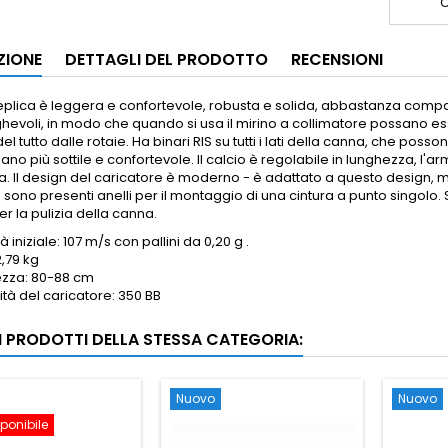
C
ZIONE
DETTAGLI DEL PRODOTTO
RECENSIONI
eplica è leggera e confortevole, robusta e solida, abbastanza comp
hevoli, in modo che quando si usa il mirino a collimatore possano e
l tutto dalle rotaie. Ha binari RIS su tutti i lati della canna, che posson
o più sottile e confortevole. Il calcio è regolabile in lunghezza, l'ar
a. Il design del caricatore è moderno - è adattato a questo design, ma
sono presenti anelli per il montaggio di una cintura a punto singolo. 
er la pulizia della canna.
à iniziale: 107 m/s con pallini da 0,20 g .
2,79 kg
zza: 80-88 cm
tà del caricatore: 350 BB
RI PRODOTTI DELLA STESSA CATEGORIA:
Nuovo
Nuovo
ponibile