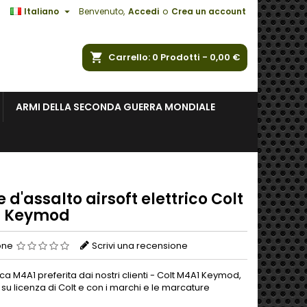

Italiano
Benvenuto,
Accedi
o
Crea un account
a
Carrello
0
Prodotti -
0,00 €
ARMI DELLA SECONDA GUERRA MONDIALE
e d'assalto airsoft elettrico Colt
 Keymod
one
Scrivi una recensione
ca M4A1 preferita dai nostri clienti - Colt M4A1 Keymod,
su licenza di Colt e con i marchi e le marcature