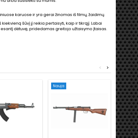
imu arba susisiekti su mumis.
uose karuose ir yra gerai žinomas iš filmų, žaidimų.
kvieną šūvį jį reikia pertaisyti, kaip ir tikrąjį. Labai
ne esantį dėtuvę, pridedamas greitojo užtaisymo įtaisas.
<
>
Nauja
Nauja
Išpardu