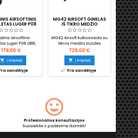
INIS AIRSOFTINIS
MG42 AIRSOFT GINKLAS
MP40 
LETAS LUGER P08
IŠ TIKRO MEDŽIO
SU DUJOMIS
PIST
linis airsoftinis
MG42 Airsoft kulkosvaidis su
MP40
etas Luger P08 GBB,
tikros medžio buožės
klasiki
 žaliomis dujomis.
tiksli 
179,00 €
729,00 €
e pagaminta vieno
replika, 
škiausių visų laikų
Antroj
Į krepšelį
Į krepšelį


etų kopija, visiškai
ginklu. V


ra sandėlyje
Yra sandėlyje
Y
nė, sunki ir tvirta.
850 m
skeleto
116 m/s
automa
met
Akumuliat
ikrov
Efekty
Profesionalios konsultacijos
Susisiekite ir padėsime išsirinkti!