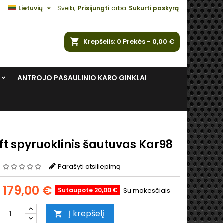

Lietuvių
Sveiki,
Prisijungti
arba
Sukurti paskyrą
ška
Krepšelis
0
Prekės -
0,00 €
ANTROJO PASAULINIO KARO GINKLAI
ft spyruoklinis šautuvas Kar98
s
Parašyti atsiliepimą
179,00 €
Sutaupote 20,00 €
Su mokesčiais
Į krepšelį
