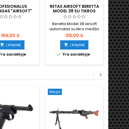
OFESIONALUS
RETAS AIRSOFT BERETTA
TYPE 
NGAS "AIRSOFT"
MODEL 38 SU TIKROS
AIRSOF
MASIS ŠAUTUVAS
MEDIENOS BUOŽE
AK47S
Beretta Model 38 airsoft
automatas su tikro medžio
buože, istorinė replika
169,00 €
315,00 €
Į krepšelį
Į krepšelį




ra sandėlyje
Yra sandėlyje
<
>
Nauja
Nauja