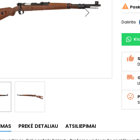

Pask
Dalintis
Kl
S
D
L
S
YMAS
PREKĖ DETALIAU
ATSILIEPIMAI