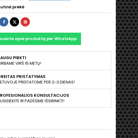
utinė prekė
Dalintis
Twitter
Pinterest
auskite apie produktą per WhatsApp
AUGU PIRKTI
IRBAME VIRŠ 15 METŲ!
GREITAS PRISTATYMAS
IETUVOJE PRISTATOME PER 2-3 DIENAS!
PROFESIONALIOS KONSULTACIJOS
USISIEKITE IR PADĖSIME IŠSIRINKTI!