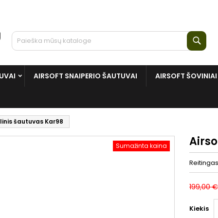
Paie
UVAI
AIRSOFT SNAIPERIO ŠAUTUVAI
AIRSOFT ŠOVINIAI
linis šautuvas Kar98
Airso
Sumažinta kaina
Reitinga
199,00 €
Kiekis