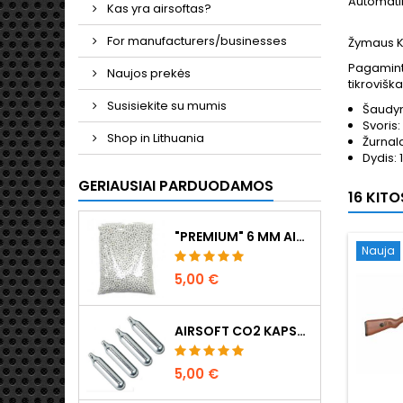
Automatin
Kas yra airsoftas?
For manufacturers/businesses
Žymaus Ka
Pagamintas
Naujos prekės
tikrovišk
Susisiekite su mumis
Šaudym
Svoris:
Shop in Lithuania
Žurnala
Dydis: 
GERIAUSIAI PARDUODAMOS
16 KIT
"PREMIUM" 6 MM AIRSOFT ŠRATAI 0,20 G - 1000 ŠOVINIŲ, BE UŽSTRIGIMO, ŠAUDYMAS TIESIAI
Nauja
5,00 €
AIRSOFT CO2 KAPSULĖS 12G, 5 VNT. - PAGAMINTA VENGRIJOJE, ES, AUKŠČIAUSIOS KOKYBĖS
5,00 €