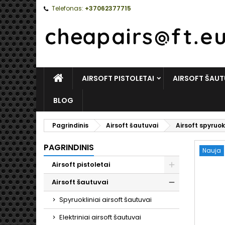
Telefonas:
+37062377715
PAGRINDINIS
AIRSOFT PISTOLETAI
AIRSOFT ŠAUT
BLOG
Pagrindinis
Airsoft šautuvai
Airsoft spyruok
PAGRINDINIS
Nauja
Airsoft pistoletai
Toggle
Airsoft šautuvai
Toggle
Spyruokliniai airsoft šautuvai
Elektriniai airsoft šautuvai