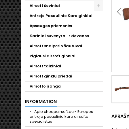
Airsoft šoviniai
Toggle
Antrojo Pasaulinio Karo ginklai
Apsaugos priemonės
Kariniai suvenyrai ir dovanos
Airsoft snaiperio šautuvai
Pigiausi airsoft ginklai
Airsoft taikiniai
Airsoft ginklų priedai
Airsofto įranga
INFORMATION
Apie cheapairsoft.eu - Europos
APRAŠ
antrojo pasaulinio karo airsofto
specialistas