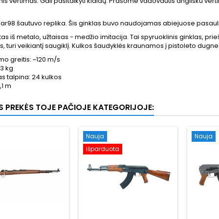
is vertimas. Gali pasitaikyti klaidų. Prašome vadovautis anglišku vert
r98 šautuvo replika. Šis ginklas buvo naudojamas abiejuose pasaulini
 iš metalo, užtaisas - medžio imitacija. Tai spyruoklinis ginklas, prieš kie
as, turi veikiantį saugiklį. Kulkos šaudyklės kraunamos į pistoleto dug
o greitis: ~120 m/s
 3 kg
s talpina: 24 kulkos
1,1 m
OS PREKĖS TOJE PAČIOJE KATEGORIJOJE:
Nauja
Nauja
Išparduota