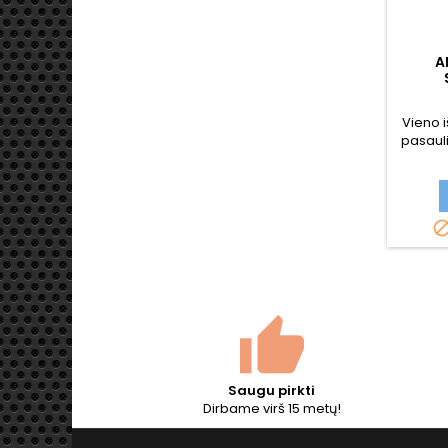
A
S
Vieno i
pasauli
- MP4
dydžio 
Saugu pirkti
Dirbame virš 15 metų!