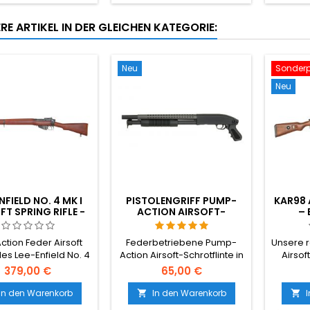
Glatte nahtlose Oberfläche,
Lecks. 
gleichmässiger 5,95mm
passe
RE ARTIKEL IN DER GLEICHEN KATEGORIE:
Durchmesser, zuverlässige
Airsoft-
Zuführung.
Neu
Sonderp
Neu
NFIELD NO. 4 MK I
PISTOLENGRIFF PUMP-
KAR98
FT SPRING RIFLE -
ACTION AIRSOFT-
– 
AL WOOD, DAS
SCHROTFLINTE -
CHE DIENSTGEWEHR
KOMPAKTES
ction Feder Airsoft
Federbetriebene Pump-
Unsere r
S DEM ZWEITEN
SEKUNDÄRTEIL, OHNE
des Lee-Enfield No. 4
Action Airsoft-Schrotflinte in
Airsof
WELTKRIEG
SCHAFT
ie Standard-Britische
der kompakten
ech
379,00 €
65,00 €
 Commonwealth-
Pistolengriff-Variante - kein
vice-Gewehr des
Schaft, nur Pistolengriff und
In den Warenkorb
In den Warenkorb


iten Weltkriegs.
Pumpe. Die kurze Länge von