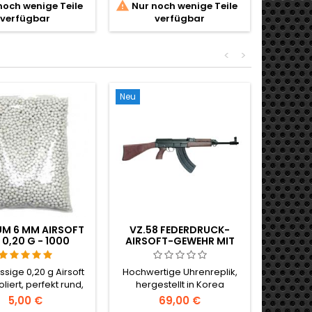


noch wenige Teile
Nur noch wenige Teile
Nur n
Schaft
verfügbar
verfügbar
Mechan
Metall,
ein aut
<
>
von 4,24 
Repetie
FPS / 
Messingp
Neu
UM 6 MM AIRSOFT
VZ.58 FEDERDRUCK-
 0,20 G - 1000
AIRSOFT-GEWEHR MIT
HUSS, NICHT
METALLTEILEN
MMEND, GERADE
ssige 0,20 g Airsoft
Hochwertige Uhrenreplik,
SCHIESSEND
oliert, perfekt rund,
hergestellt in Korea
lässige Zuführung
5,00 €
69,00 €
jedes Hop-Up. 1000