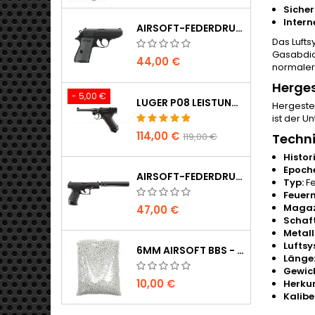
Sicher
Inter
AIRSOFT-FEDERDRUCKPISTOLE WALTHER PPK/S
Das Lufts
Gasabdich
44,00 €
normalerw
Herges
- 5,00 €
LUGER P08 LEISTUNGSSTARKE VOLLMETALL CO2 AIRSOFT PISTOLE - UMAREX LEGENDS
Hergestel
ist der U
114,00 €
119,00 €
Techn
Histor
Epoch
AIRSOFT-FEDERDRUCKPISTOLE WALTHER PPQ NAVY MIT SCHALLDÄMPFER
Typ:
Fe
Feuer
Magaz
47,00 €
Schaft
Metallt
Luftsy
6MM AIRSOFT BBS - 2000 STÜCK, 0,20G, HOHE QUALITÄT
Länge
Gewich
10,00 €
Herkun
Kalibe