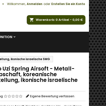

h
Willkommen,
Anmelden
oder
Erstellen Sie ein Konto
e
Warenkorb
0
Artikel -
0,00 €
NITION
ellung, ikonische israelische SMG
 Uzi Spring Airsoft - Metall-
pschaft, koreanische
ellung, ikonische israelische
ng
Eigene Bewertung verfassen