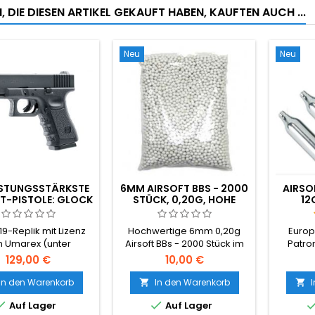
 DIE DIESEN ARTIKEL GEKAUFT HABEN, KAUFTEN AUCH ...
Neu
Neu
EISTUNGSSTÄRKSTE
6MM AIRSOFT BBS - 2000
AIRSO
T-PISTOLE: GLOCK
STÜCK, 0,20G, HOHE
12
19 CO2
QUALITÄT
HERGES
EU, P
19-Replik mit Lizenz
Hochwertige 6mm 0,20g
Europ
n Umarex (unter
Airsoft BBs - 2000 Stück im
Patron
dung der originalen
Beutel. Das universelle
Ungarn
129,00 €
10,00 €
arkenzeichen und -
Standard-BB-Gewicht,
dem Ai
nzeichnungen).
kompatibel mit nahezu
Schüss
In den Warenkorb
In den Warenkorb


allen AEG-Gewehren und
billige 


Auf Lager
Auf Lager
federbetriebenen Waffen.
konsta