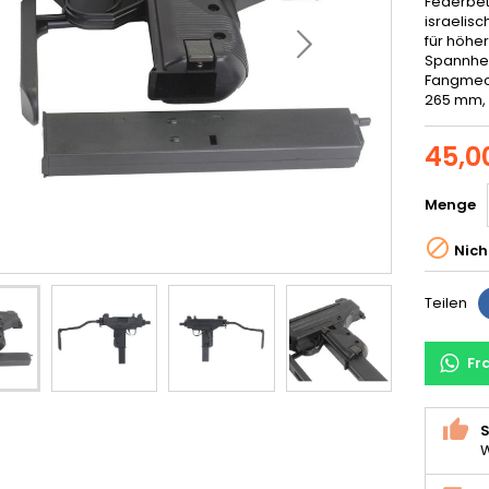
Federbet
israelis
für höher
Spannheb
Fangmech
265 mm, 
45,0
Menge

Nich
Teilen
Fr
S
W