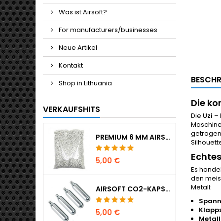
Was ist Airsoft?
For manufacturers/businesses
Neue Artikel
Kontakt
BESCHR
Shop in Lithuania
Die ko
VERKAUFSHITS
Die
Uzi
– 
Maschinen
getragen
PREMIUM 6 MM AIRSOFT BBS 0,20 G - 1000 SCHUSS, NICHT KLEMMEND, GERADE SCHIESSEND
Silhouett
Echtes
5,00 €
Es handel
den meis
Metall:
AIRSOFT CO2-KAPSELN 12G 5ER-PACK - HERGESTELLT IN UNGARN, EU, PREMIUM QUALITÄT
Spann
Klapps
5,00 €
Metal