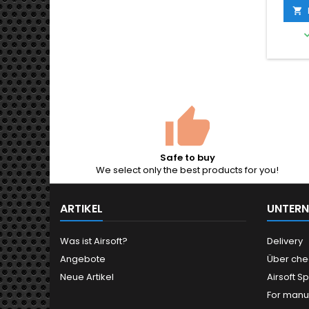
bewe

auth
Safe to buy
We select only the best products for you!
ARTIKEL
UNTER
Was ist Airsoft?
Delivery
Angebote
Über che
Neue Artikel
Airsoft Sp
For manu