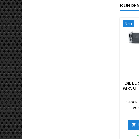
KUNDEN,
Neu
DIE L
AIRSOF
Glock 
vo
Verwen
Glock-M
Ken
