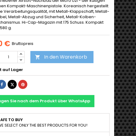
riebener Airsoft-Nachbau der Micro Uzi - der kultigen
chen Kompakt-Maschinenpistole. Koreanisch hergestellt
e Verarbeitungsqualität, mit Metall-Klappschaft, Metall-
el, Metall-Abzug und Sicherheit, Metall-Kolben-
anismus. Hi-Cap-Magazin mit 175 Schuss. Kompakt
580 g.
0 €
Bruttopreis
In den Warenkorb

t auf Lager
Teilen
Tweet
Pinterest
agen Sie nach dem Produkt über WhatsApp
AFE TO BUY
E SELECT ONLY THE BEST PRODUCTS FOR YOU!