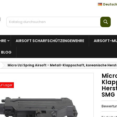
Deutsc
Such
HRE
AIRSOFT SCHARFSCHÜTZENGEWEHRE
AIRSOFT-MU
BLOG
Micro Uzi Spring Airsoft - Metall-Klappschaft, koreanische Herst
Micro
Klap
uf Lager
Herst
SMG
Bewertu