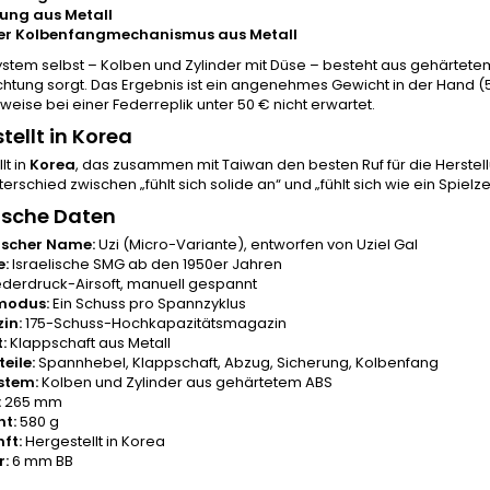
ung aus Metall
ner Kolbenfangmechanismus aus Metall
ystem selbst – Kolben und Zylinder mit Düse – besteht aus gehärtete
tung sorgt. Das Ergebnis ist ein angenehmes Gewicht in der Hand (5
eise bei einer Federreplik unter 50 € nicht erwartet.
tellt in Korea
lt in
Korea
, das zusammen mit Taiwan den besten Ruf für die Herstell
nterschied zwischen „fühlt sich solide an“ und „fühlt sich wie ein Spielz
ische Daten
ischer Name:
Uzi (Micro-Variante), entworfen von Uziel Gal
e:
Israelische SMG ab den 1950er Jahren
derdruck-Airsoft, manuell gespannt
modus:
Ein Schuss pro Spannzyklus
in:
175-Schuss-Hochkapazitätsmagazin
:
Klappschaft aus Metall
eile:
Spannhebel, Klappschaft, Abzug, Sicherung, Kolbenfang
stem:
Kolben und Zylinder aus gehärtetem ABS
:
265 mm
t:
580 g
ft:
Hergestellt in Korea
r:
6 mm BB