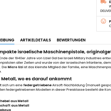
D
W
DELIVE
C
EIBUNG
ARTIKELDETAILS
BEWERTUNGEN
mpakte israelische Maschinenpistole, originalg
Ende der 1940er Jahre von Uziel Gal bei Israeli Military Industries en
pistolen aller Zeiten und wurde von der israelischen Infanterie, d
. Die
Micro Uzi
ist das kleinste Mitglied der Familie, eine Maschinenp
e.
 Metall, wo es darauf ankommt
t sich um eine
federgetriebene
Airsoft-Nachbildung (manuell gespan
ten federgetriebenen Modellen in dieser Preisklasse besteht die Ko
hebel aus Metall
chaft aus Metall
labzug