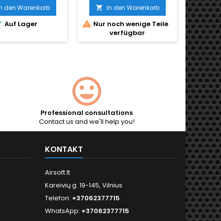
ss für Hi-Caps,
In den Warenkorb
In den Warenkorb

sgranaten und


Auf Lager
Nur noch wenige Teile
rdmagazine. Keine
verfügbar
emmungsgarantie,
ades Schießen.
Professional consultations
Contact us and we'll help you!
KONTAKT
Airsoft.lt
Kareivių g. 19-145, Vilnius
Telefon:
+37062377715
WhatsApp:
+37062377715