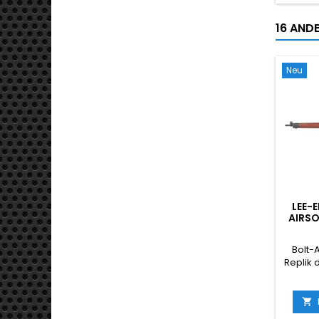
16 ANDE
Neu
LEE-E
AIRSO
RE
BRITIS
Bolt-A
AU
Replik 
Mk I - d
und
Ser

Zwe