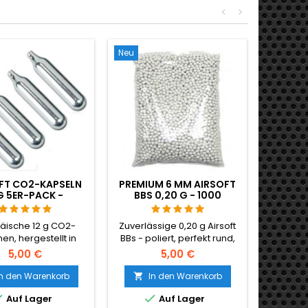
<
>
Neu
FT CO2-KAPSELN
PREMIUM 6 MM AIRSOFT
G 5ER-PACK -
BBS 0,20 G - 1000
TELLT IN UNGARN,
SCHUSS, NICHT
REMIUM QUALITÄT
KLEMMEND, GERADE
äische 12 g CO2-
Zuverlässige 0,20 g Airsoft
SCHIESSEND
en, hergestellt in
BBs - poliert, perfekt rund,
 - die besten auf
zuverlässige Zuführung
5,00 €
5,00 €
rsoft-Markt. Mehr
durch jedes Hop-Up. 1000
e pro Patrone als
Schuss für Hi-Caps,
In den Warenkorb
In den Warenkorb

chinesische Importe,
Gasgranaten und


Auf Lager
Auf Lager
nter Druck, keine
Standardmagazine. Keine