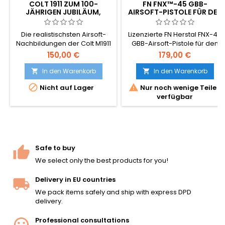
COLT 1911 ZUM 100-
FN FNX™-45 GBB-
JÄHRIGEN JUBILÄUM,
AIRSOFT-PISTOLE FÜR DEN
PARKERISIERT, CO2-
ZIVILEN GEBRAUCH
AIRSOFT
Die realistischsten Airsoft-
Lizenzierte FN Herstal FNX-45
Nachbildungen der Colt M1911
GBB-Airsoft-Pistole für den
auf dem Markt! Cybergun
zivilen Gebrauch von
150,00 €
179,00 €
180532.
Cybergun/VFC. Moderne
Nachbildung einer .45 ACP-
In den Warenkorb
In den Warenkorb


Dienstpistole in VFC-Qualität


Nicht auf Lager
Nur noch wenige Teile
– Vollmetall-Schlitten mit
verfügbar
Blowback-Mechanismus,
einstellbares Hop-Up, 25-
Schuss-Magazin, ca. 330 FPS
/ 1 J. Der Schlitten arretiert bei
leerem Magazin, beidhändig
bedienbare
Safe to buy
Bedienelemente. 950 g...
We select only the best products for you!
Delivery in EU countries
We pack items safely and ship with express DPD
delivery.
Professional consultations