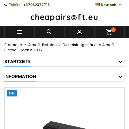

Telefon:
+37062377715
Deutsch
0



Startseite
Airsoft-Pistolen
Die leistungsstärkste Airsoft-
Pistole: Glock 19 CO2
STARTSEITE
INFORMATION
Neu