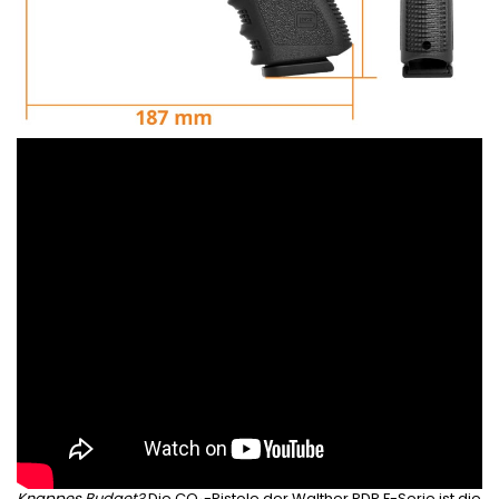
Knappes Budget?
Die
CO₂-Pistole der
Walther PDP F-Serie
ist die