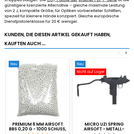
günstigere lizenzierte Alternative – gleiche maximale Leistung
von 2 J, kompakte Größe, für Optiken vorbereiteter Schlitten,
speziell für kleinere Hände konzipiert. Gleiche europäische
Dienstpistolenklasse für 20 € weniger.
KUNDEN, DIE DIESEN ARTIKEL GEKAUFT HABEN,
KAUFTEN AUCH ...
<
>
Neu
Neu
Nicht auf Lager
PREMIUM 6 MM AIRSOFT
MICRO UZI SPRING
BBS 0,20 G - 1000 SCHUSS,
AIRSOFT - METALL-
NICHT KLEMMEND, GERADE
KLAPPSCHAFT,