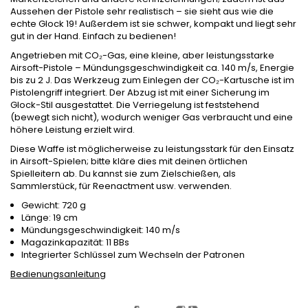
Aussehen der Pistole sehr realistisch – sie sieht aus wie die
echte Glock 19! Außerdem ist sie schwer, kompakt und liegt sehr
gut in der Hand. Einfach zu bedienen!
Angetrieben mit CO₂-Gas, eine kleine, aber leistungsstarke
Airsoft-Pistole – Mündungsgeschwindigkeit ca. 140 m/s, Energie
bis zu 2 J. Das Werkzeug zum Einlegen der CO₂-Kartusche ist im
Pistolengriff integriert. Der Abzug ist mit einer Sicherung im
Glock-Stil ausgestattet. Die Verriegelung ist feststehend
(bewegt sich nicht), wodurch weniger Gas verbraucht und eine
höhere Leistung erzielt wird.
Diese Waffe ist möglicherweise zu leistungsstark für den Einsatz
in Airsoft-Spielen; bitte kläre dies mit deinen örtlichen
Spielleitern ab. Du kannst sie zum Zielschießen, als
Sammlerstück, für Reenactment usw. verwenden.
Gewicht: 720 g
Länge: 19 cm
Mündungsgeschwindigkeit: 140 m/s
Magazinkapazität: 11 BBs
Integrierter Schlüssel zum Wechseln der Patronen
Bedienungsanleitung